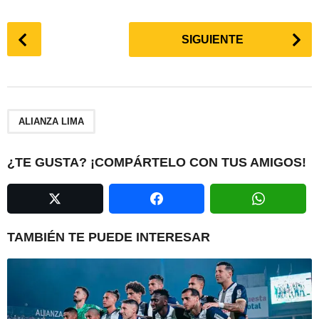
P
SIGUIENTE
o
s
t
P
a
ALIANZA LIMA
g
i
¿TE GUSTA? ¡COMPÁRTELO CON TUS AMIGOS!
n
a
t
i
TAMBIÉN TE PUEDE INTERESAR
o
n