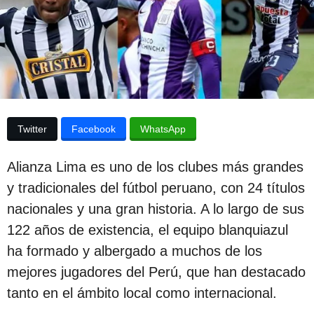
p
d
e
u
l
b
a
p
l
u
i
b
l
c
i
Twitter
Facebook
WhatsApp
c
a
a
c
c
Alianza Lima es uno de los clubes más grandes
i
i
ó
y tradicionales del fútbol peruano, con 24 títulos
ó
n
nacionales y una gran historia. A lo largo de sus
n
122 años de existencia, el equipo blanquiazul
3
ha formado y albergado a muchos de los
a
mejores jugadores del Perú, que han destacado
ñ
tanto en el ámbito local como internacional.
o