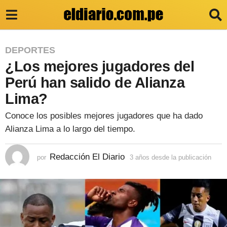
3
DEPORTES
¿Los mejores jugadores del
a
ñ
Perú han salido de Alianza
o
Lima?
s
Conoce los posibles mejores jugadores que ha dado
d
Alianza Lima a lo largo del tiempo.
e
s
Redacción El Diario
por
3 años desde la publicación
3
a
d
ñ
e
o
s
l
d
e
a
s