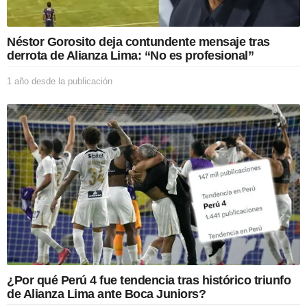
b
l
i
Néstor Gorosito deja contundente mensaje tras
c
derrota de Alianza Lima: “No es profesional”
a
c
1 año desde la publicación
1
i
a
ó
ñ
n
o
d
e
s
d
e
l
a
p
u
b
l
i
¿Por qué Perú 4 fue tendencia tras histórico triunfo
c
de Alianza Lima ante Boca Juniors?
a