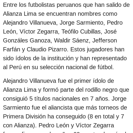
s
Entre los futbolistas peruanos que han salido de
d
Alianza Lima se encuentran nombres como
e
Alejandro Villanueva, Jorge Sarmiento, Pedro
s
León, Víctor Zegarra, Teófilo Cubillas, José
d
Gonzáles Ganoza, Waldir Sáenz, Jefferson
e
Farfán y Claudio Pizarro. Estos jugadores han
l
sido ídolos de la institución y han representado
a
al Perú en su selección nacional de fútbol.
p
Alejandro Villanueva fue el primer ídolo de
u
Alianza Lima y formó parte del rodillo negro que
b
consiguió 5 títulos nacionales en 7 años. Jorge
l
Sarmiento fue el aliancista que más torneos de
i
Primera División ha conseguido (8 en total y 7
c
con Alianza). Pedro León y Víctor Zegarra
a