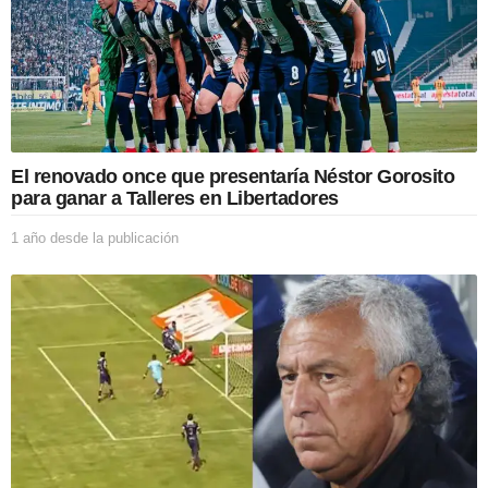
El renovado once que presentaría Néstor Gorosito
para ganar a Talleres en Libertadores
1 año desde la publicación
1
a
ñ
o
d
e
s
d
e
l
a
p
u