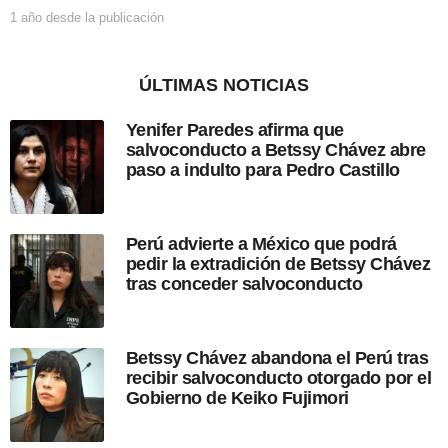
c
1 año desde la publicación
1
i
a
ó
ñ
n
o
ÚLTIMAS NOTICIAS
d
e
Yenifer Paredes afirma que
s
salvoconducto a Betssy Chávez abre
d
paso a indulto para Pedro Castillo
e
l
a
p
Perú advierte a México que podrá
u
pedir la extradición de Betssy Chávez
b
tras conceder salvoconducto
l
i
c
a
Betssy Chávez abandona el Perú tras
c
recibir salvoconducto otorgado por el
i
Gobierno de Keiko Fujimori
ó
n