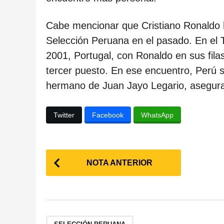
c
a
Cabe mencionar que Cristiano Ronaldo h
c
Selección Peruana en el pasado. En el 
i
2001, Portugal, con Ronaldo en sus filas
ó
tercer puesto. En ese encuentro, Perú s
n
hermano de Juan Jayo Legario, asegurand
Twitter
Facebook
WhatsApp
P
NOTA ANTERIOR
o
s
t