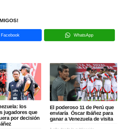
MIGOS!
Facebook
WhatsApp
ezuela: los
El poderoso 11 de Perú que
s jugadores que
enviaría Óscar Ibáñez para
uera por decisión
ganar a Venezuela de visita
báñez