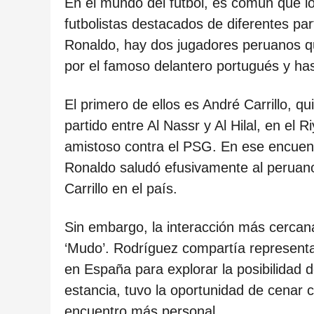
ñ
En el mundo del fútbol, es común que l
o
futbolistas destacados de diferentes pa
s
Ronaldo, hay dos jugadores peruanos qu
d
por el famoso delantero portugués y ha
e
El primero de ellos es André Carrillo, 
s
partido entre Al Nassr y Al Hilal, en el
d
amistoso contra el PSG. En ese encuentr
e
Ronaldo saludó efusivamente al peruano
l
Carrillo en el país.
a
p
Sin embargo, la interacción más cercan
u
‘Mudo’. Rodríguez compartía representa
b
en España para explorar la posibilidad d
l
estancia, tuvo la oportunidad de cenar c
i
encuentro más personal.