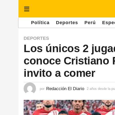
Política
Deportes
Perú
Espe
2
DEPORTES
Los únicos 2 jug
a
ñ
conoce Cristiano 
o
s
invito a comer
d
e
Redacción El Diario
por
2 años desde la pu
s
d
e