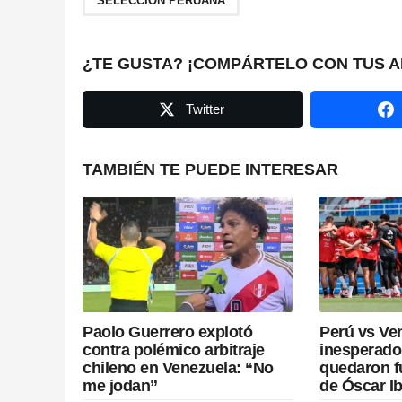
SELECCIÓN PERUANA
P
a
¿TE GUSTA? ¡COMPÁRTELO CON TUS A
g
Twitter
i
n
TAMBIÉN TE PUEDE INTERESAR
a
t
i
o
Paolo Guerrero explotó
Perú vs Ven
n
contra polémico arbitraje
inesperado
chileno en Venezuela: “No
quedaron f
me jodan”
de Óscar I