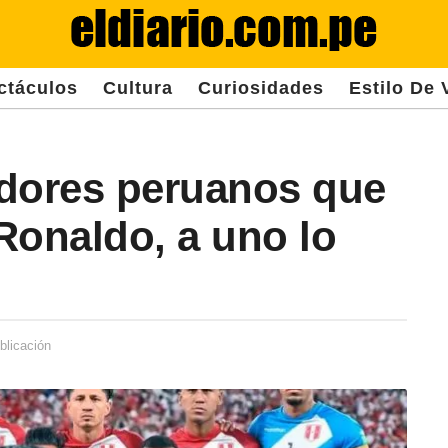
ctáculos
Cultura
Curiosidades
Estilo De 
adores peruanos que
Ronaldo, a uno lo
blicación
2
a
ñ
o
s
d