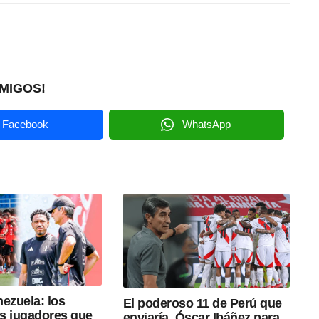
MIGOS!
Facebook
WhatsApp
ezuela: los
El poderoso 11 de Perú que
s jugadores que
enviaría Óscar Ibáñez para