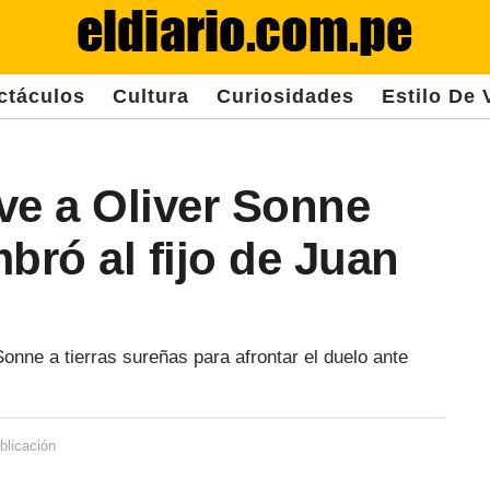
ctáculos
Cultura
Curiosidades
Estilo De 
ve a Oliver Sonne
bró al fijo de Juan
Sonne a tierras sureñas para afrontar el duelo ante
blicación
3
a
ñ