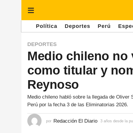
Política
Deportes
Perú
Espe
3
DEPORTES
Medio chileno no 
a
ñ
como titular y nom
o
s
Reynoso
d
e
Medio chileno habló sobre la llegada de Oliver 
Perú por la fecha 3 de las Eliminatorias 2026.
s
d
Redacción El Diario
por
3 años desde la pu
e