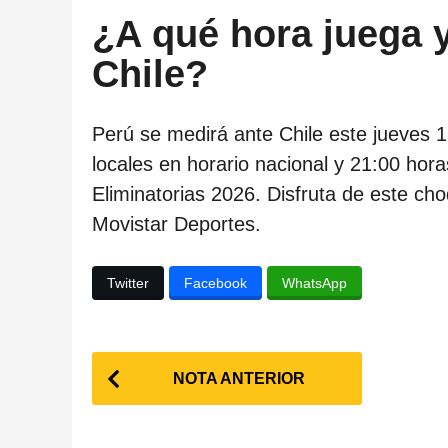
¿A qué hora juega 
Chile?
Perú se medirá ante Chile este jueves 1
locales en horario nacional y 21:00 hora
Eliminatorias 2026. Disfruta de este ch
Movistar Deportes.
Twitter
Facebook
WhatsApp
P
NOTA ANTERIOR
o