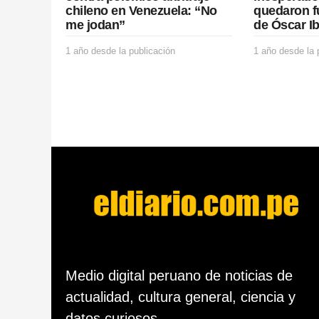
chileno en Venezuela: “No
quedaron f
me jodan”
de Óscar I
1 año desde la publicación
1
1 año desde la 
a
ñ
o
d
e
s
d
e
l
a
p
u
b
l
i
c
Medio digital peruano de noticias de
a
actualidad, cultura general, ciencia y
c
i
datos curiosos.