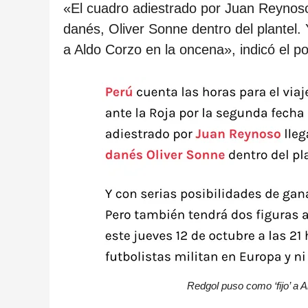
c
«El cuadro adiestrado por Juan Reynoso l
a
danés, Oliver Sonne dentro del plantel. 
c
a Aldo Corzo en la oncena», indicó el po
i
ó
n
Redgol puso como ‘fijo’ a 