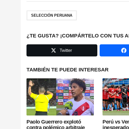
s
t
SELECCIÓN PERUANA
P
a
¿TE GUSTA? ¡COMPÁRTELO CON TUS A
g
Twitter
i
n
TAMBIÉN TE PUEDE INTERESAR
a
t
i
o
Paolo Guerrero explotó
Perú vs Ven
n
contra polémico arbitraje
inesperado