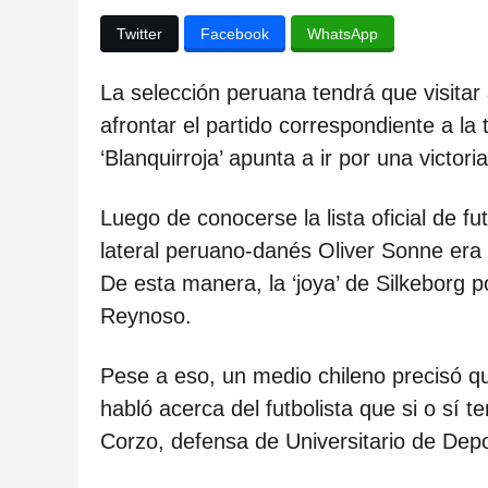
ñ
o
Twitter
Facebook
WhatsApp
s
La selección peruana tendrá que visitar
d
afrontar el partido correspondiente a la
e
‘Blanquirroja’ apunta a ir por una victor
s
d
Luego de conocerse la lista oficial de f
e
lateral peruano-danés Oliver Sonne era 
l
De esta manera, la ‘joya’ de Silkeborg 
a
Reynoso.
p
u
Pese a eso, un medio chileno precisó que
b
habló acerca del futbolista que si o sí t
l
Corzo, defensa de Universitario de Depo
i