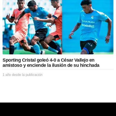
o
n
d
e
s
d
e
l
a
p
u
b
l
Sporting Cristal goleó 4-0 a César Vallejo en
i
amistoso y enciende la ilusión de su hinchada
c
a
1 año desde la publicación
1
c
a
i
ñ
ó
o
n
d
e
s
d
e