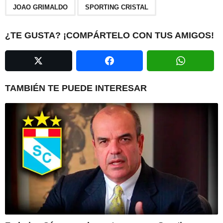
,
a
JOAO GRIMALDO
SPORTING CRISTAL
g
i
¿TE GUSTA? ¡COMPÁRTELO CON TUS AMIGOS!
n
a
t
i
TAMBIÉN TE PUEDE INTERESAR
o
n