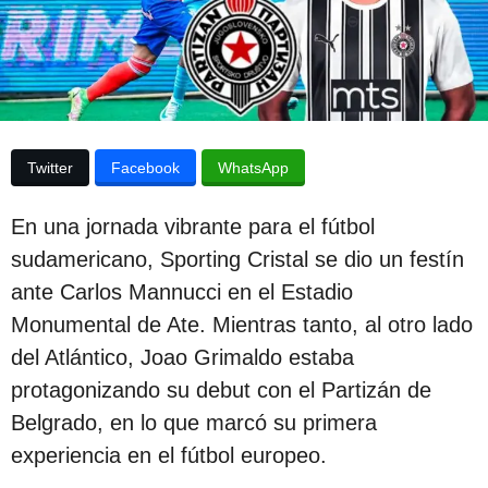
e
p
l
u
a
p
b
u
l
b
l
i
i
Twitter
Facebook
WhatsApp
c
c
a
a
c
En una jornada vibrante para el fútbol
i
c
ó
sudamericano, Sporting Cristal se dio un festín
i
n
ante Carlos Mannucci en el Estadio
ó
Monumental de Ate. Mientras tanto, al otro lado
n
del Atlántico, Joao Grimaldo estaba
2
protagonizando su debut con el Partizán de
a
Belgrado, en lo que marcó su primera
ñ
experiencia en el fútbol europeo.
o