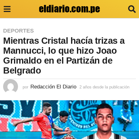
2
DEPORTES
Mientras Cristal hacía trizas a
a
ñ
Mannucci, lo que hizo Joao
o
Grimaldo en el Partizán de
s
Belgrado
d
e
Redacción El Diario
por
2 años desde la publicación
2
a
s
ñ
d
o
s
e
d
e
l
s
a
d