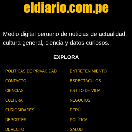
l
a
p
u
b
l
Medio digital peruano de noticias de actualidad,
i
cultura general, ciencia y datos curiosos.
c
a
c
EXPLORA
i
ó
n
POLÍTICAS DE PRIVACIDAD
ENTRETENIMIENTO
CONTACTO
ESPECTÁCULOS
CIENCIAS
ESTILO DE VIDA
CULTURA
NEGOCIOS
CURIOSIDADES
PERÚ
DEPORTES
POLÍTICA
DERECHO
SALUD