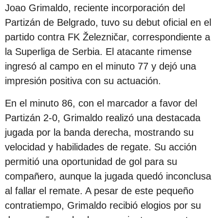
s
Joao Grimaldo, reciente incorporación del
d
Partizán de Belgrado, tuvo su debut oficial en el
e
partido contra FK Železničar, correspondiente a
s
la Superliga de Serbia. El atacante rimense
d
ingresó al campo en el minuto 77 y dejó una
e
impresión positiva con su actuación.
l
En el minuto 86, con el marcador a favor del
a
Partizán 2-0, Grimaldo realizó una destacada
p
jugada por la banda derecha, mostrando su
u
velocidad y habilidades de regate. Su acción
b
permitió una oportunidad de gol para su
l
compañero, aunque la jugada quedó inconclusa
i
al fallar el remate. A pesar de este pequeño
c
contratiempo, Grimaldo recibió elogios por su
a