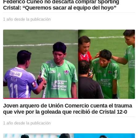
Federico Cúneo no descarta comprar Sporting
Cristal: “Queremos sacar al equipo del hoyo”
1 año desde la publicación
1
a
ñ
o
d
e
s
d
e
l
a
p
u
b
l
Joven arquero de Unión Comercio cuenta el trauma
i
que vive por la goleada que recibió de Cristal 12-0
c
a
1 año desde la publicación
1
c
a
i
ñ
ó