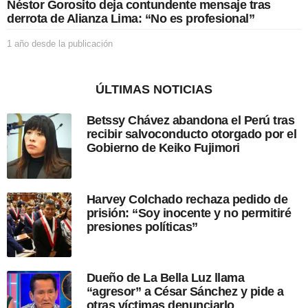
i
Néstor Gorosito deja contundente mensaje tras
c
derrota de Alianza Lima: “No es profesional”
a
c
1 año desde la publicación
1
i
a
ó
ñ
n
o
ÚLTIMAS NOTICIAS
d
e
Betssy Chávez abandona el Perú tras
s
recibir salvoconducto otorgado por el
d
Gobierno de Keiko Fujimori
e
l
a
p
Harvey Colchado rechaza pedido de
u
prisión: “Soy inocente y no permitiré
b
presiones políticas”
l
i
c
a
Dueño de La Bella Luz llama
c
“agresor” a César Sánchez y pide a
i
otras víctimas denunciarlo
ó