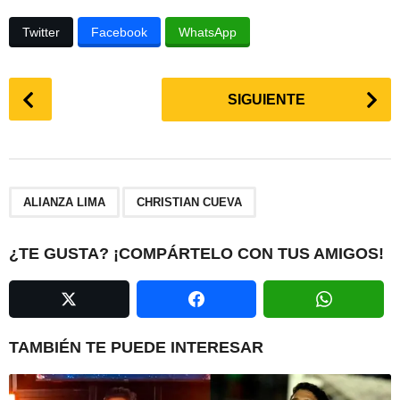
Twitter
Facebook
WhatsApp
P
SIGUIENTE
o
s
t
P
,
a
ALIANZA LIMA
CHRISTIAN CUEVA
g
i
¿TE GUSTA? ¡COMPÁRTELO CON TUS AMIGOS!
n
a
t
i
TAMBIÉN TE PUEDE INTERESAR
o
n