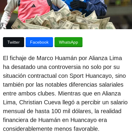
e
p
l
u
a
p
b
u
l
b
l
i
i
Twitter
Facebook
WhatsApp
c
c
a
a
c
El fichaje de Marco Huamán por Alianza Lima
i
c
ha desatado una controversia no solo por su
ó
i
n
situación contractual con Sport Huancayo, sino
ó
también por las notables diferencias salariales
n
entre ambos clubes. Mientras que en Alianza
3
Lima, Christian Cueva llegó a percibir un salario
a
mensual de hasta 100 mil dólares, la realidad
ñ
financiera de Huamán en Huancayo era
o
considerablemente menos favorable.