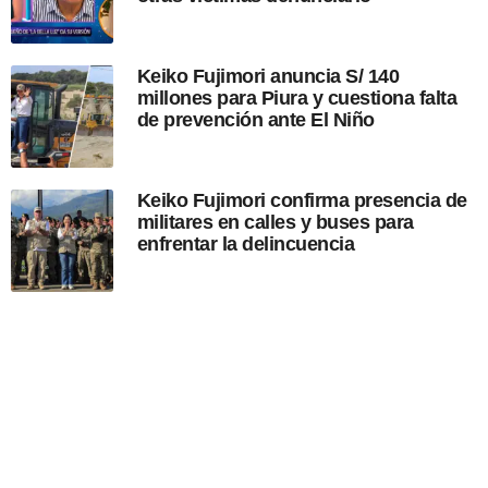
n
Keiko Fujimori anuncia S/ 140
millones para Piura y cuestiona falta
de prevención ante El Niño
Keiko Fujimori confirma presencia de
militares en calles y buses para
enfrentar la delincuencia