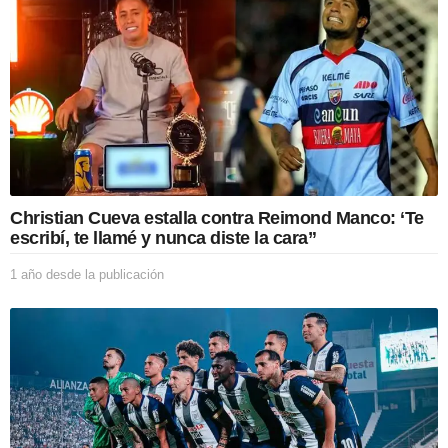
Christian Cueva estalla contra Reimond Manco: ‘Te
escribí, te llamé y nunca diste la cara”
1 año desde la publicación
1
a
ñ
o
d
e
s
d
e
l