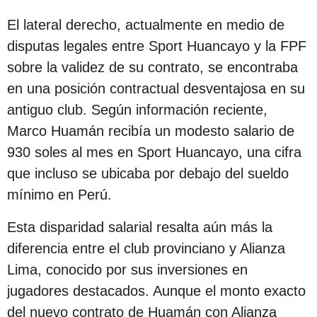
s
El lateral derecho, actualmente en medio de
d
disputas legales entre Sport Huancayo y la FPF
e
sobre la validez de su contrato, se encontraba
s
en una posición contractual desventajosa en su
d
antiguo club. Según información reciente,
e
Marco Huamán recibía un modesto salario de
l
930 soles al mes en Sport Huancayo, una cifra
a
que incluso se ubicaba por debajo del sueldo
p
mínimo en Perú.
u
b
Esta disparidad salarial resalta aún más la
l
diferencia entre el club provinciano y Alianza
i
Lima, conocido por sus inversiones en
c
jugadores destacados. Aunque el monto exacto
a
del nuevo contrato de Huamán con Alianza