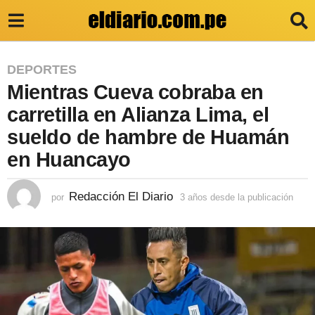
3
DEPORTES
Mientras Cueva cobraba en
a
ñ
carretilla en Alianza Lima, el
o
sueldo de hambre de Huamán
s
en Huancayo
d
e
Redacción El Diario
por
3 años desde la publicación
3
a
s
ñ
d
o
s
e
d
e
l
s
a
d