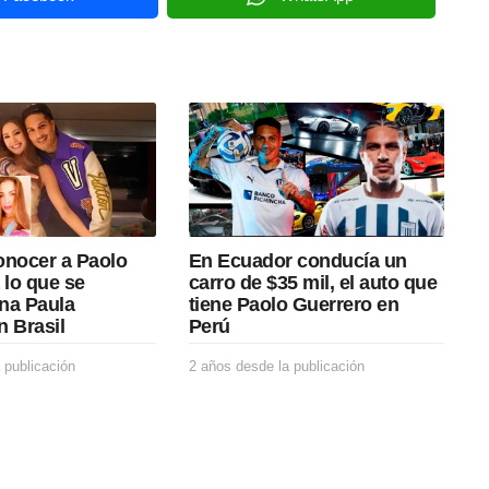
onocer a Paolo
En Ecuador conducía un
 lo que se
carro de $35 mil, el auto que
na Paula
tiene Paolo Guerrero en
n Brasil
Perú
 publicación
2
2 años desde la publicación
2
a
a
ñ
ñ
o
o
s
s
d
d