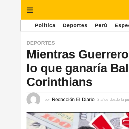
Política
Deportes
Perú
Espe
2
DEPORTES
Mientras Guerrero
a
ñ
lo que ganaría Balo
o
s
Corinthians
d
e
Redacción El Diario
por
2 años desde la pu
s
d
e