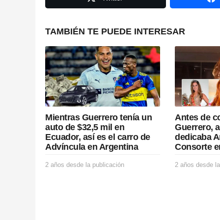
i
n
TAMBIÉN TE PUEDE INTERESAR
a
t
i
o
Mientras Guerrero tenía un
Antes de c
n
auto de $32,5 mil en
Guerrero, a
Ecuador, así es el carro de
dedicaba A
Advíncula en Argentina
Consorte e
2 años desde la publicación
2
2 años desde la
a
ñ
o
s
d