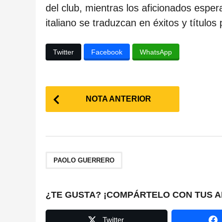
del club, mientras los aficionados espera
italiano se traduzcan en éxitos y título
Twitter
Facebook
WhatsApp
P
NOTA ANTERIOR
o
s
t
PAOLO GUERRERO
P
a
¿TE GUSTA? ¡COMPÁRTELO CON TUS A
g
Twitter