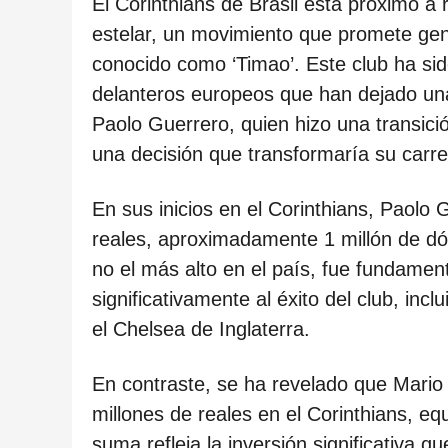
ñ
El Corinthians de Brasil está próximo a 
o
estelar, un movimiento que promete gene
s
conocido como ‘Timao’. Este club ha si
d
delanteros europeos que han dejado una 
e
Paolo Guerrero, quien hizo una transici
s
una decisión que transformaría su carre
d
En sus inicios en el Corinthians, Paolo 
e
reales, aproximadamente 1 millón de dó
l
no el más alto en el país, fue fundament
a
significativamente al éxito del club, incl
p
el Chelsea de Inglaterra.
u
b
En contraste, se ha revelado que Mario B
l
millones de reales en el Corinthians, eq
i
suma refleja la inversión significativa q