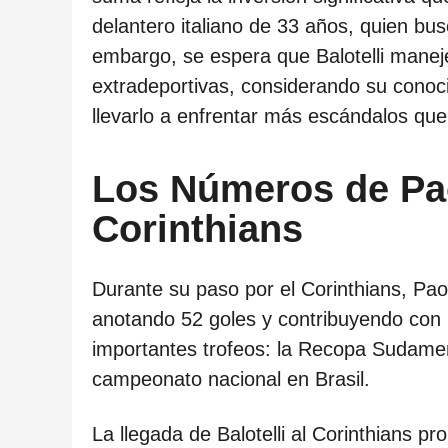
c
delantero italiano de 33 años, quien busc
a
embargo, se espera que Balotelli manej
c
extradeportivas, considerando su conoci
i
llevarlo a enfrentar más escándalos que 
ó
n
Los Números de Pa
Corinthians
Durante su paso por el Corinthians, Pao
anotando 52 goles y contribuyendo con 1
importantes trofeos: la Recopa Sudamer
campeonato nacional en Brasil.
La llegada de Balotelli al Corinthians p