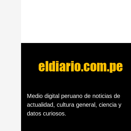
e
s
d
e
l
a
p
u
b
l
i
c
a
c
i
ó
n
Medio digital peruano de noticias de
actualidad, cultura general, ciencia y
datos curiosos.