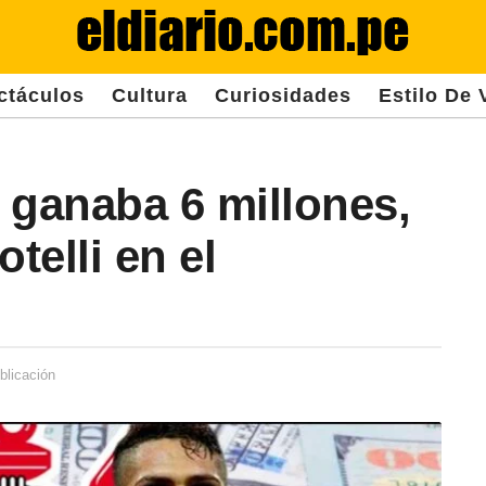
ctáculos
Cultura
Curiosidades
Estilo De 
 ganaba 6 millones,
telli en el
blicación
2
a
ñ
o
s
d