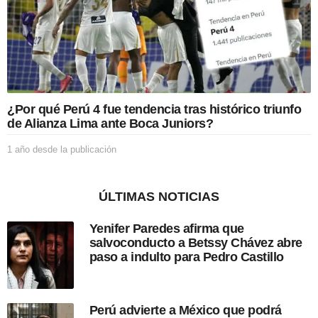
e
l
a
p
u
b
l
i
¿Por qué Perú 4 fue tendencia tras histórico triunfo
c
de Alianza Lima ante Boca Juniors?
a
c
1 año desde la publicación
1
i
a
ó
ñ
n
o
ÚLTIMAS NOTICIAS
d
e
Yenifer Paredes afirma que
s
salvoconducto a Betssy Chávez abre
d
paso a indulto para Pedro Castillo
e
l
a
p
Perú advierte a México que podrá
u