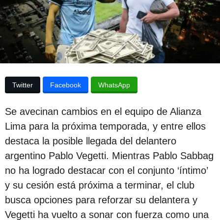
p
d
e
u
l
b
a
p
l
u
i
b
l
c
i
Twitter
Facebook
WhatsApp
c
a
a
c
c
Se avecinan cambios en el equipo de Alianza
i
i
Lima para la próxima temporada, y entre ellos
ó
ó
n
destaca la posible llegada del delantero
n
argentino Pablo Vegetti. Mientras Pablo Sabbag
3
no ha logrado destacar con el conjunto ‘íntimo’
a
y su cesión está próxima a terminar, el club
ñ
busca opciones para reforzar su delantera y
o
Vegetti ha vuelto a sonar con fuerza como una