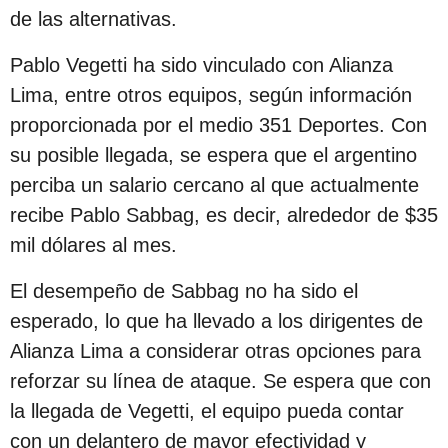
s
de las alternativas.
d
Pablo Vegetti ha sido vinculado con Alianza
e
Lima, entre otros equipos, según información
s
proporcionada por el medio 351 Deportes. Con
d
su posible llegada, se espera que el argentino
e
perciba un salario cercano al que actualmente
l
recibe Pablo Sabbag, es decir, alrededor de $35
a
mil dólares al mes.
p
u
El desempeño de Sabbag no ha sido el
b
esperado, lo que ha llevado a los dirigentes de
l
Alianza Lima a considerar otras opciones para
i
reforzar su línea de ataque. Se espera que con
c
la llegada de Vegetti, el equipo pueda contar
a
con un delantero de mayor efectividad y