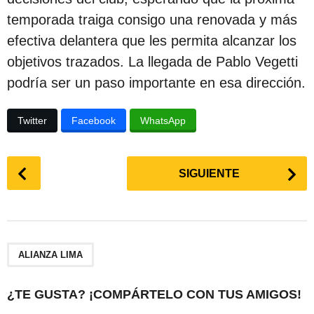
temporada traiga consigo una renovada y más
efectiva delantera que les permita alcanzar los
objetivos trazados. La llegada de Pablo Vegetti
podría ser un paso importante en esa dirección.
Twitter
Facebook
WhatsApp
P
SIGUIENTE
o
s
t
P
a
ALIANZA LIMA
g
i
¿TE GUSTA? ¡COMPÁRTELO CON TUS AMIGOS!
n