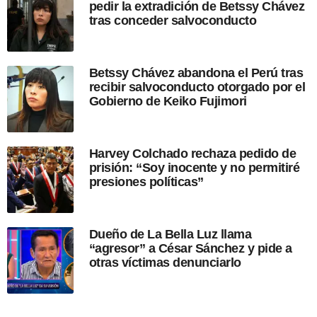
pedir la extradición de Betssy Chávez
b
tras conceder salvoconducto
l
i
c
a
Betssy Chávez abandona el Perú tras
c
recibir salvoconducto otorgado por el
i
Gobierno de Keiko Fujimori
ó
n
Harvey Colchado rechaza pedido de
prisión: “Soy inocente y no permitiré
presiones políticas”
Dueño de La Bella Luz llama
“agresor” a César Sánchez y pide a
otras víctimas denunciarlo