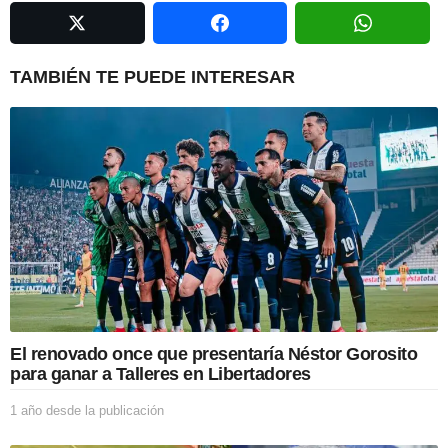
a
t
i
TAMBIÉN TE PUEDE INTERESAR
o
n
El renovado once que presentaría Néstor Gorosito
para ganar a Talleres en Libertadores
1 año desde la publicación
1
a