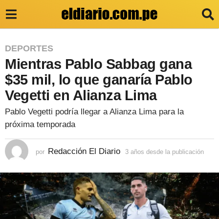
3
DEPORTES
Mientras Pablo Sabbag gana
a
ñ
$35 mil, lo que ganaría Pablo
o
Vegetti en Alianza Lima
s
Pablo Vegetti podría llegar a Alianza Lima para la
d
próxima temporada
e
s
Redacción El Diario
por
3 años desde la publicación
3
a
d
ñ
e
o
s
l
d
e
a
s