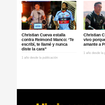
a
t
i
o
Christian Cueva estalla
Christian 
n
contra Reimond Manco: ‘Te
vivo porque
escribí, te llamé y nunca
amante a P
diste la cara”
1 año desde la 
1 año desde la publicación
1
a
ñ
o
d
e
s
d
e
l
a