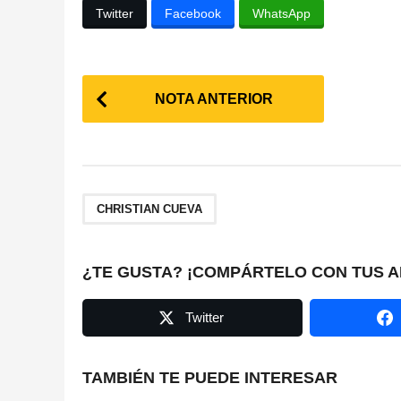
Twitter
Facebook
WhatsApp
P
NOTA ANTERIOR
o
s
t
CHRISTIAN CUEVA
P
a
¿TE GUSTA? ¡COMPÁRTELO CON TUS A
g
Twitter
i
n
TAMBIÉN TE PUEDE INTERESAR