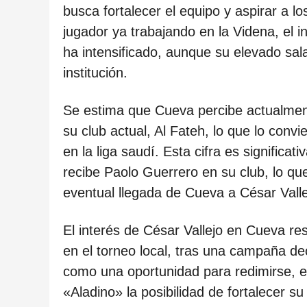
ñ
busca fortalecer el equipo y aspirar a l
o
jugador ya trabajando en la Videna, el in
s
ha intensificado, aunque su elevado sala
d
institución.
e
s
Se estima que Cueva percibe actualment
d
su club actual, Al Fateh, lo que lo conv
e
en la liga saudí. Esta cifra es significa
l
recibe Paolo Guerrero en su club, lo que
a
eventual llegada de Cueva a César Valle
p
u
El interés de César Vallejo en Cueva 
b
en el torneo local, tras una campaña de
l
como una oportunidad para redimirse, el 
i
«Aladino» la posibilidad de fortalecer s