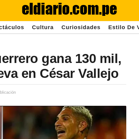
ctáculos
Cultura
Curiosidades
Estilo De 
errero gana 130 mil,
eva en César Vallejo
blicación
2
a
ñ
o
s
d
e
s