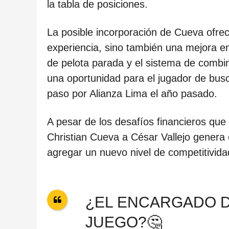
c
la tabla de posiciones.
a
La posible incorporación de Cueva ofrece
c
experiencia, sino también una mejora e
i
de pelota parada y el sistema de combin
ó
una oportunidad para el jugador de bu
n
paso por Alianza Lima el año pasado.
A pesar de los desafíos financieros que 
Christian Cueva a César Vallejo genera 
agregar un nuevo nivel de competitividad
¿EL ENCARGADO D
JUEGO?🤔