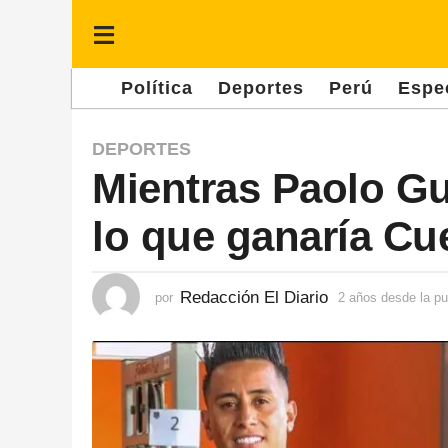
Política
Deportes
Perú
Espe
2
DEPORTES
Mientras Paolo Gu
a
ñ
lo que ganaría Cu
o
s
d
Redacción El Diario
por
2 años desde la pu
e
s
d
e