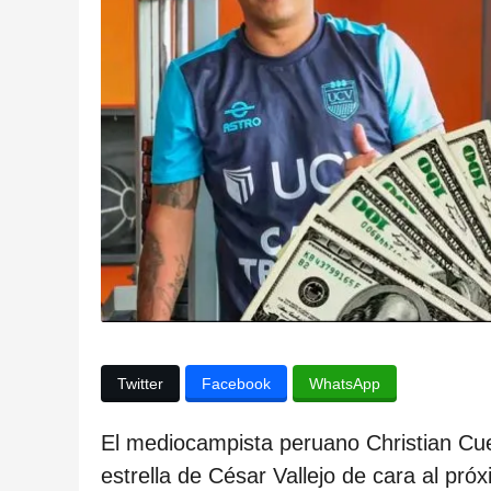
l
a
p
u
b
l
i
c
a
c
i
ó
Twitter
Facebook
WhatsApp
n
2
El mediocampista peruano Christian Cue
a
estrella de César Vallejo de cara al pr