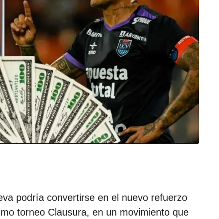
d
e
l
a
p
u
b
l
i
c
a
c
i
ó
n
va podría convertirse en el nuevo refuerzo
óximo torneo Clausura, en un movimiento que