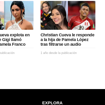
Cueva explota en
Christian Cueva le responde
 Gigi llamó
a la hija de Pamela López
amela Franco
tras filtrarse un audio
publicación
1
1 año desde la publicación
1
a
a
ñ
ñ
o
o
d
d
e
e
s
s
d
d
e
e
l
l
a
a
p
p
EXPLORA