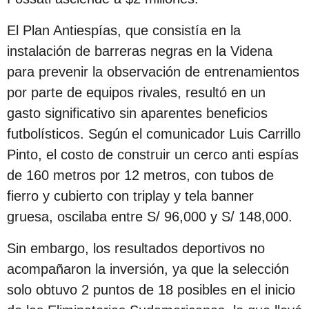
s
d
El Plan Antiespías, que consistía en la
e
instalación de barreras negras en la Videna
s
para prevenir la observación de entrenamientos
d
por parte de equipos rivales, resultó en un
e
gasto significativo sin aparentes beneficios
l
futbolísticos. Según el comunicador Luis Carrillo
a
Pinto, el costo de construir un cerco anti espías
p
de 160 metros por 12 metros, con tubos de
u
fierro y cubierto con triplay y tela banner
b
gruesa, oscilaba entre S/ 96,000 y S/ 148,000.
l
Sin embargo, los resultados deportivos no
i
acompañaron la inversión, ya que la selección
c
solo obtuvo 2 puntos de 18 posibles en el inicio
a