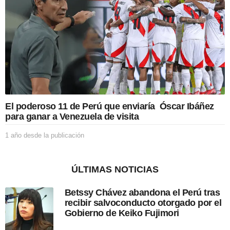
e
s
d
e
l
a
p
u
b
l
i
El poderoso 11 de Perú que enviaría Óscar Ibáñez
c
para ganar a Venezuela de visita
a
c
1 año desde la publicación
1
i
a
ó
ñ
n
o
ÚLTIMAS NOTICIAS
d
e
Betssy Chávez abandona el Perú tras
s
recibir salvoconducto otorgado por el
d
Gobierno de Keiko Fujimori
e
l