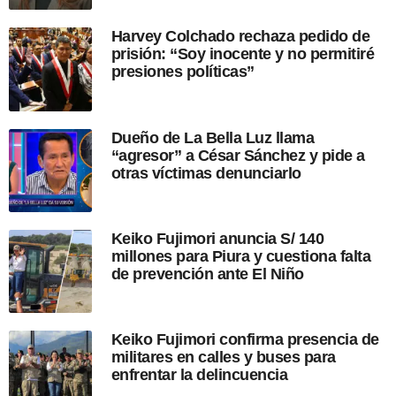
a
p
Harvey Colchado rechaza pedido de
u
prisión: “Soy inocente y no permitiré
b
presiones políticas”
l
i
c
a
Dueño de La Bella Luz llama
c
“agresor” a César Sánchez y pide a
i
otras víctimas denunciarlo
ó
n
Keiko Fujimori anuncia S/ 140
millones para Piura y cuestiona falta
de prevención ante El Niño
Keiko Fujimori confirma presencia de
militares en calles y buses para
enfrentar la delincuencia