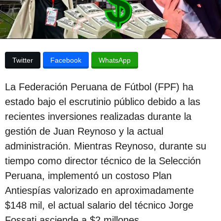
p
a
p
u
u
b
b
l
l
i
Twitter
Facebook
WhatsApp
c
i
a
c
c
La Federación Peruana de Fútbol (FPF) ha
i
a
ó
estado bajo el escrutinio público debido a las
c
n
recientes inversiones realizadas durante la
i
gestión de Juan Reynoso y la actual
ó
administración. Mientras Reynoso, durante su
n
tiempo como director técnico de la Selección
2
Peruana, implementó un costoso Plan
a
Antiespías valorizado en aproximadamente
ñ
$148 mil, el actual salario del técnico Jorge
o
Fossati asciende a $2 millones.