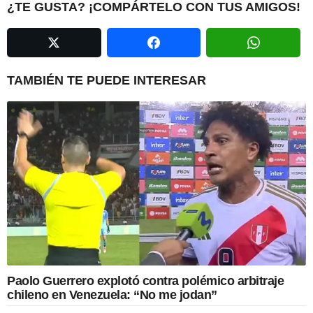
i
¿TE GUSTA? ¡COMPÁRTELO CON TUS AMIGOS!
n
a
t
i
TAMBIÉN TE PUEDE INTERESAR
o
n
Paolo Guerrero explotó contra polémico arbitraje
chileno en Venezuela: “No me jodan”