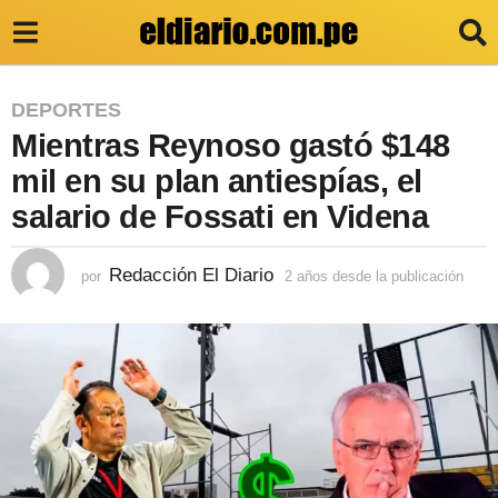
2
DEPORTES
Mientras Reynoso gastó $148
a
ñ
mil en su plan antiespías, el
o
salario de Fossati en Videna
s
d
Redacción El Diario
por
2 años desde la publicación
2
a
e
ñ
s
o
s
d
d
e
e
s
l
d
e
a
l