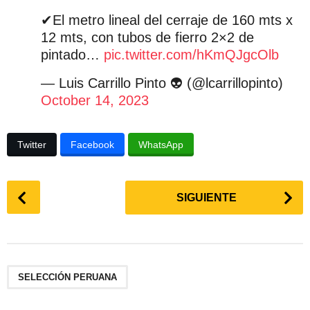
✔El metro lineal del cerraje de 160 mts x
12 mts, con tubos de fierro 2×2 de
pintado…
pic.twitter.com/hKmQJgcOlb
— Luis Carrillo Pinto 👽 (@lcarrillopinto)
October 14, 2023
Twitter
Facebook
WhatsApp
P
SIGUIENTE
o
s
t
P
a
SELECCIÓN PERUANA
g