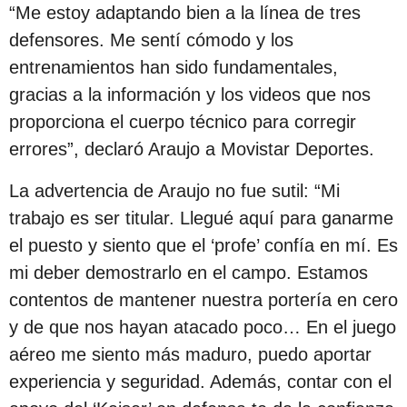
s
“Me estoy adaptando bien a la línea de tres
d
defensores. Me sentí cómodo y los
e
entrenamientos han sido fundamentales,
s
gracias a la información y los videos que nos
d
proporciona el cuerpo técnico para corregir
e
errores”, declaró Araujo a Movistar Deportes.
l
La advertencia de Araujo no fue sutil: “Mi
a
trabajo es ser titular. Llegué aquí para ganarme
p
el puesto y siento que el ‘profe’ confía en mí. Es
u
mi deber demostrarlo en el campo. Estamos
b
contentos de mantener nuestra portería en cero
l
y de que nos hayan atacado poco… En el juego
i
aéreo me siento más maduro, puedo aportar
c
experiencia y seguridad. Además, contar con el
a