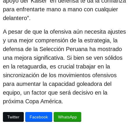
apoyo del ‘Kaiser’ en defensa te da la confianza
c
para enfrentarte mano a mano con cualquier
i
delantero”.
ó
n
A pesar de que la ofensiva aún necesita ajustes
y una mejor comprensión de la estrategia, la
defensa de la Selección Peruana ha mostrado
una mejora significativa. Si bien se ven sólidos
en la retaguardia, es crucial trabajar en la
sincronización de los movimientos ofensivos
para aumentar la capacidad goleadora del
equipo, un factor que será decisivo en la
próxima Copa América.
Twitter
Facebook
WhatsApp