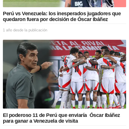
b
l
i
Perú vs Venezuela: los inesperados jugadores que
c
quedaron fuera por decisión de Óscar Ibáñez
a
c
1 año desde la publicación
1
i
a
ó
ñ
n
o
d
e
s
d
e
l
a
p
u
b
l
i
El poderoso 11 de Perú que enviaría Óscar Ibáñez
c
para ganar a Venezuela de visita
a
c