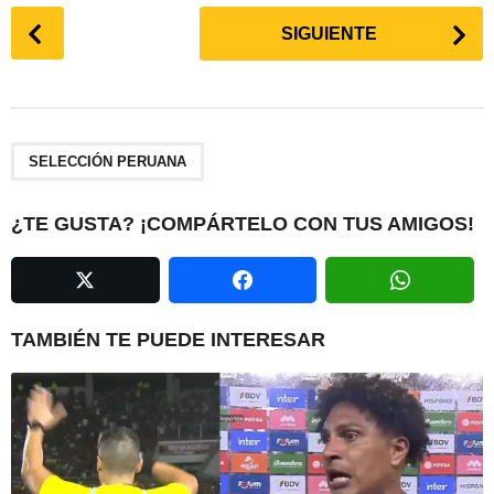
P
SIGUIENTE
o
s
t
P
a
SELECCIÓN PERUANA
g
i
¿TE GUSTA? ¡COMPÁRTELO CON TUS AMIGOS!
n
a
t
i
TAMBIÉN TE PUEDE INTERESAR
o
n