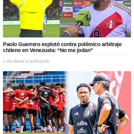
Paolo Guerrero explotó contra polémico arbitraje
chileno en Venezuela: “No me jodan”
1 año desde la publicación
1
a
ñ
o
d
e
s
d
e
l
a
p
u