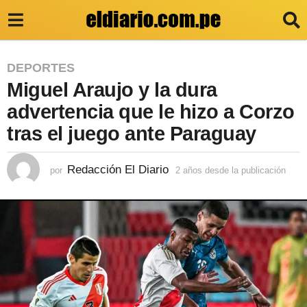
2
DEPORTES
Miguel Araujo y la dura
a
ñ
advertencia que le hizo a Corzo
o
tras el juego ante Paraguay
s
d
Redacción El Diario
por
2 años desde la publicación
2
a
e
ñ
s
o
s
d
d
e
e
s
l
d
e
a
l