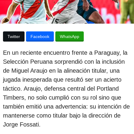
p
a
p
u
u
b
b
l
l
i
Twitter
Facebook
WhatsApp
c
i
a
c
c
En un reciente encuentro frente a Paraguay, la
i
a
ó
Selección Peruana sorprendió con la inclusión
c
n
de Miguel Araujo en la alineación titular, una
i
jugada inesperada que resultó ser un acierto
ó
táctico. Araujo, defensa central del Portland
n
Timbers, no solo cumplió con su rol sino que
2
también emitió una advertencia: su intención de
a
mantenerse como titular bajo la dirección de
ñ
Jorge Fossati.
o