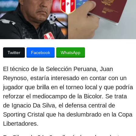
p
d
e
u
l
b
a
p
l
u
i
b
l
c
i
Twitter
Facebook
WhatsApp
c
a
a
c
c
El técnico de la Selección Peruana, Juan
i
i
Reynoso, estaría interesado en contar con un
ó
ó
n
jugador que brilla en el torneo local y que podría
n
reforzar el mediocampo de la Bicolor. Se trata
3
de Ignacio Da Silva, el defensa central de
a
Sporting Cristal que ha deslumbrado en la Copa
ñ
Libertadores.
o