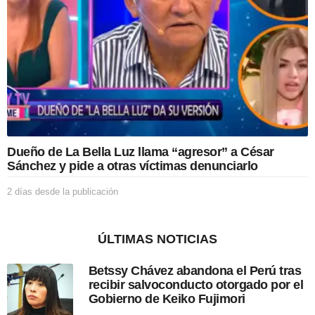
e
l
a
p
u
b
l
i
c
a
c
Dueño de La Bella Luz llama “agresor” a César
i
Sánchez y pide a otras víctimas denunciarlo
ó
n
2 días desde la publicación
2
d
í
a
ÚLTIMAS NOTICIAS
s
d
Betssy Chávez abandona el Perú tras
e
recibir salvoconducto otorgado por el
s
Gobierno de Keiko Fujimori
d
e