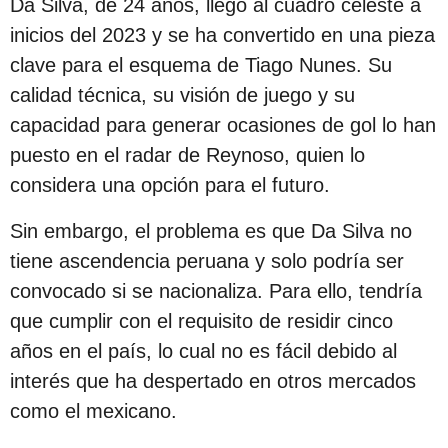
Da Silva, de 24 años, llegó al cuadro celeste a
s
inicios del 2023 y se ha convertido en una pieza
d
clave para el esquema de Tiago Nunes. Su
e
calidad técnica, su visión de juego y su
s
capacidad para generar ocasiones de gol lo han
d
puesto en el radar de Reynoso, quien lo
e
considera una opción para el futuro.
l
a
Sin embargo, el problema es que Da Silva no
p
tiene ascendencia peruana y solo podría ser
u
convocado si se nacionaliza. Para ello, tendría
b
que cumplir con el requisito de residir cinco
l
años en el país, lo cual no es fácil debido al
i
interés que ha despertado en otros mercados
c
como el mexicano.
a