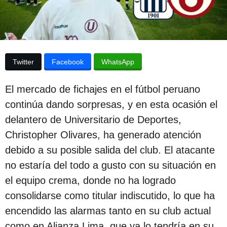
p
a
p
u
u
b
b
l
l
i
Twitter
Facebook
WhatsApp
c
i
a
c
c
El mercado de fichajes en el fútbol peruano
i
a
ó
continúa dando sorpresas, y en esta ocasión el
c
n
delantero de Universitario de Deportes,
i
Christopher Olivares, ha generado atención
ó
debido a su posible salida del club. El atacante
n
no estaría del todo a gusto con su situación en
2
el equipo crema, donde no ha logrado
a
consolidarse como titular indiscutido, lo que ha
ñ
encendido las alarmas tanto en su club actual
o
como en Alianza Lima, que ya lo tendría en su