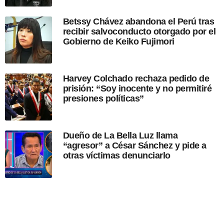
c
a
Betssy Chávez abandona el Perú tras
c
recibir salvoconducto otorgado por el
i
Gobierno de Keiko Fujimori
ó
n
Harvey Colchado rechaza pedido de
prisión: “Soy inocente y no permitiré
presiones políticas”
Dueño de La Bella Luz llama
“agresor” a César Sánchez y pide a
otras víctimas denunciarlo