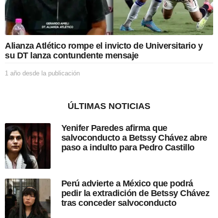
a
p
u
b
l
Alianza Atlético rompe el invicto de Universitario y
i
su DT lanza contundente mensaje
c
a
1 año desde la publicación
1
c
a
i
ñ
ó
o
n
ÚLTIMAS NOTICIAS
d
e
Yenifer Paredes afirma que
s
salvoconducto a Betssy Chávez abre
d
paso a indulto para Pedro Castillo
e
l
a
p
Perú advierte a México que podrá
u
pedir la extradición de Betssy Chávez
b
tras conceder salvoconducto
l
i