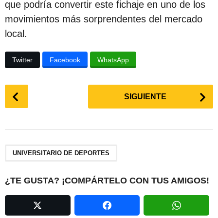
que podría convertir este fichaje en uno de los
movimientos más sorprendentes del mercado
local.
Twitter
Facebook
WhatsApp
P
SIGUIENTE
o
s
t
P
a
UNIVERSITARIO DE DEPORTES
g
i
¿TE GUSTA? ¡COMPÁRTELO CON TUS AMIGOS!
n
a
t