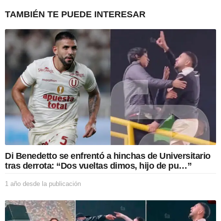
i
TAMBIÉN TE PUEDE INTERESAR
o
n
Di Benedetto se enfrentó a hinchas de Universitario
tras derrota: “Dos vueltas dimos, hijo de pu…”
1 año desde la publicación
1
a
ñ
o