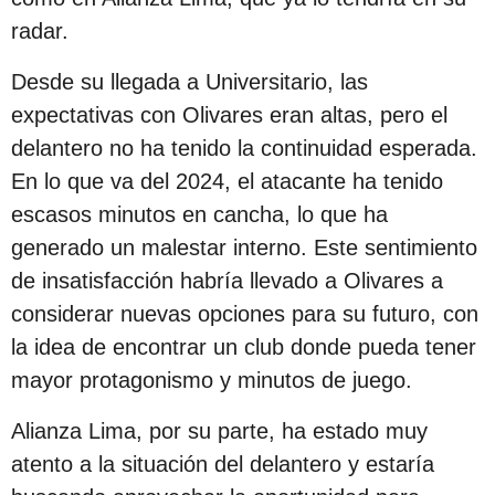
s
radar.
d
e
Desde su llegada a Universitario, las
s
expectativas con Olivares eran altas, pero el
d
delantero no ha tenido la continuidad esperada.
e
En lo que va del 2024, el atacante ha tenido
l
escasos minutos en cancha, lo que ha
a
generado un malestar interno. Este sentimiento
p
de insatisfacción habría llevado a Olivares a
u
considerar nuevas opciones para su futuro, con
b
la idea de encontrar un club donde pueda tener
l
mayor protagonismo y minutos de juego.
i
Alianza Lima, por su parte, ha estado muy
c
atento a la situación del delantero y estaría
a