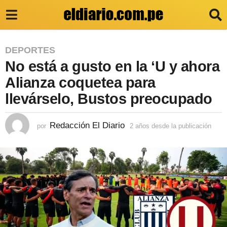
2
DEPORTES
No está a gusto en la ‘U y ahora
a
ñ
Alianza coquetea para
o
llevárselo, Bustos preocupado
s
d
Redacción El Diario
por
2 años desde la publicación
2
a
e
ñ
s
o
s
d
d
e
e
s
l
d
e
a
l