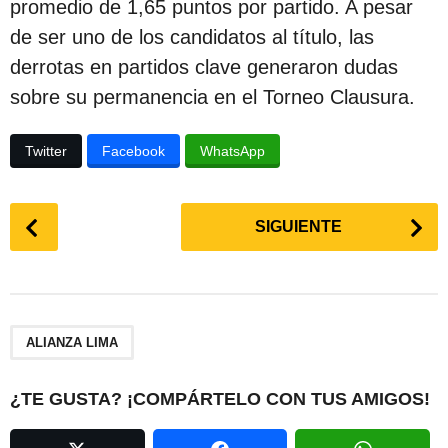
promedio de 1,65 puntos por partido. A pesar
de ser uno de los candidatos al título, las
derrotas en partidos clave generaron dudas
sobre su permanencia en el Torneo Clausura.
Twitter
Facebook
WhatsApp
P
SIGUIENTE
o
s
t
P
a
ALIANZA LIMA
g
i
¿TE GUSTA? ¡COMPÁRTELO CON TUS AMIGOS!
n