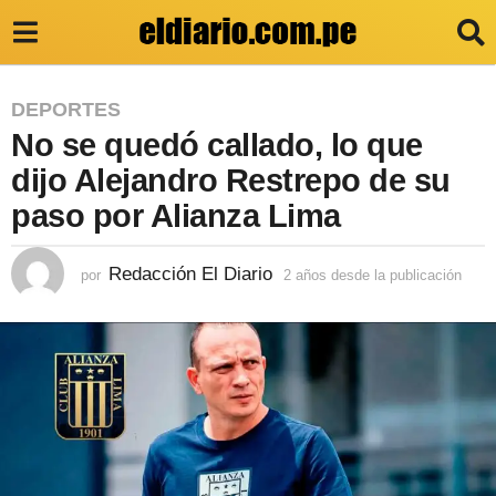
2
DEPORTES
No se quedó callado, lo que
a
ñ
dijo Alejandro Restrepo de su
o
paso por Alianza Lima
s
d
Redacción El Diario
por
2 años desde la publicación
2
a
e
ñ
s
o
s
d
d
e
e
s
l
d
e
a
l