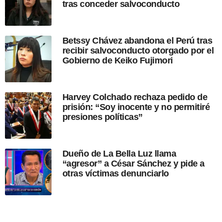
tras conceder salvoconducto
l
i
c
a
Betssy Chávez abandona el Perú tras
c
recibir salvoconducto otorgado por el
i
Gobierno de Keiko Fujimori
ó
n
Harvey Colchado rechaza pedido de
prisión: “Soy inocente y no permitiré
presiones políticas”
Dueño de La Bella Luz llama
“agresor” a César Sánchez y pide a
otras víctimas denunciarlo