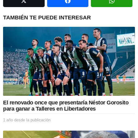
a
t
i
TAMBIÉN TE PUEDE INTERESAR
o
n
El renovado once que presentaría Néstor Gorosito
para ganar a Talleres en Libertadores
1 año desde la publicación
1
a
ñ
o