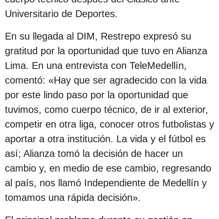
s
Universitario de Deportes.
d
e
En su llegada al DIM, Restrepo expresó su
s
gratitud por la oportunidad que tuvo en Alianza
d
Lima. En una entrevista con TeleMedellín,
e
comentó: «Hay que ser agradecido con la vida
l
por este lindo paso por la oportunidad que
a
tuvimos, como cuerpo técnico, de ir al exterior,
p
competir en otra liga, conocer otros futbolistas y
u
aportar a otra institución. La vida y el fútbol es
b
así; Alianza tomó la decisión de hacer un
l
cambio y, en medio de ese cambio, regresando
i
al país, nos llamó Independiente de Medellín y
c
tomamos una rápida decisión».
a