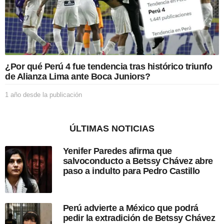
l
a
p
u
b
l
i
¿Por qué Perú 4 fue tendencia tras histórico triunfo
c
de Alianza Lima ante Boca Juniors?
a
c
1 año desde la publicación
1
i
a
ó
ñ
n
o
ÚLTIMAS NOTICIAS
d
e
Yenifer Paredes afirma que
s
salvoconducto a Betssy Chávez abre
d
paso a indulto para Pedro Castillo
e
l
a
p
Perú advierte a México que podrá
u
pedir la extradición de Betssy Chávez
b