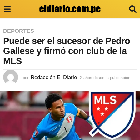
2
DEPORTES
Puede ser el sucesor de Pedro
a
ñ
Gallese y firmó con club de la
o
MLS
s
d
Redacción El Diario
por
2 años desde la publicación
2
a
e
ñ
s
o
s
d
d
e
e
s
l
d
e
a
l