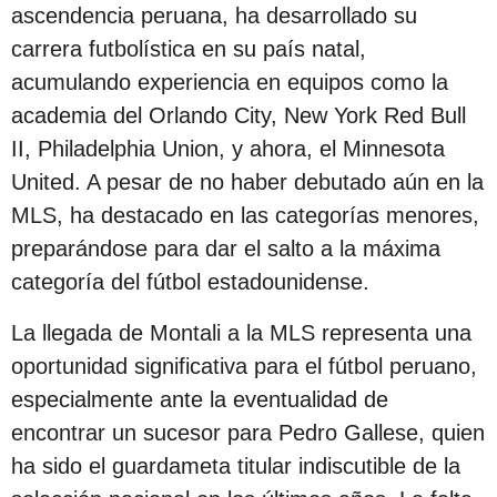
s
ascendencia peruana, ha desarrollado su
d
carrera futbolística en su país natal,
e
acumulando experiencia en equipos como la
s
academia del Orlando City, New York Red Bull
d
II, Philadelphia Union, y ahora, el Minnesota
e
United. A pesar de no haber debutado aún en la
l
MLS, ha destacado en las categorías menores,
a
preparándose para dar el salto a la máxima
p
categoría del fútbol estadounidense.
u
La llegada de Montali a la MLS representa una
b
oportunidad significativa para el fútbol peruano,
l
especialmente ante la eventualidad de
i
encontrar un sucesor para Pedro Gallese, quien
c
ha sido el guardameta titular indiscutible de la
a