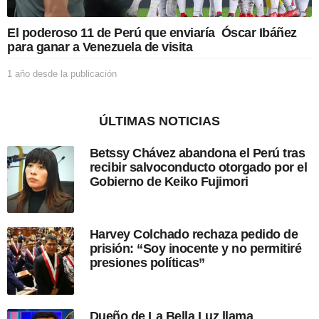
l
i
El poderoso 11 de Perú que enviaría Óscar Ibáñez
c
para ganar a Venezuela de visita
a
c
1 año desde la publicación
1
i
a
ó
ñ
n
o
ÚLTIMAS NOTICIAS
d
e
Betssy Chávez abandona el Perú tras
s
recibir salvoconducto otorgado por el
d
Gobierno de Keiko Fujimori
e
l
a
p
Harvey Colchado rechaza pedido de
u
prisión: “Soy inocente y no permitiré
b
presiones políticas”
l
i
c
a
Dueño de La Bella Luz llama
c