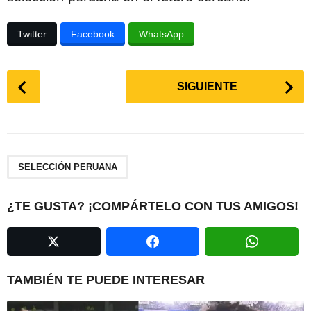
Twitter
Facebook
WhatsApp
P
SIGUIENTE
o
s
t
P
a
SELECCIÓN PERUANA
g
i
¿TE GUSTA? ¡COMPÁRTELO CON TUS AMIGOS!
n
a
t
i
TAMBIÉN TE PUEDE INTERESAR
o