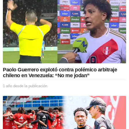
n
Paolo Guerrero explotó contra polémico arbitraje
chileno en Venezuela: “No me jodan”
1 año desde la publicación
1
a
ñ
o
d
e
s
d