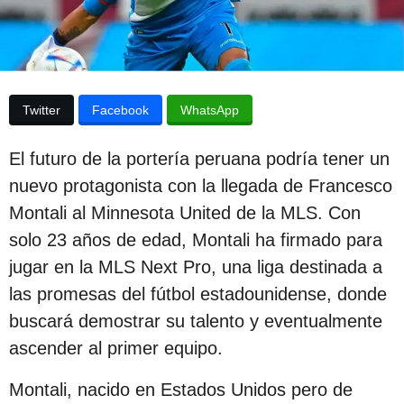
p
a
p
u
u
b
b
l
l
i
Twitter
Facebook
WhatsApp
c
i
a
c
c
El futuro de la portería peruana podría tener un
i
a
ó
nuevo protagonista con la llegada de Francesco
c
n
Montali al Minnesota United de la MLS. Con
i
solo 23 años de edad, Montali ha firmado para
ó
jugar en la MLS Next Pro, una liga destinada a
n
las promesas del fútbol estadounidense, donde
2
buscará demostrar su talento y eventualmente
a
ascender al primer equipo.
ñ
o
Montali, nacido en Estados Unidos pero de