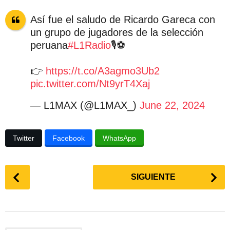
Así fue el saludo de Ricardo Gareca con
un grupo de jugadores de la selección
peruana
#L1Radio
🎙⚽
👉
https://t.co/A3agmo3Ub2
pic.twitter.com/Nt9yrT4Xaj
— L1MAX (@L1MAX_)
June 22, 2024
Twitter
Facebook
WhatsApp
P
SIGUIENTE
o
s
t
P