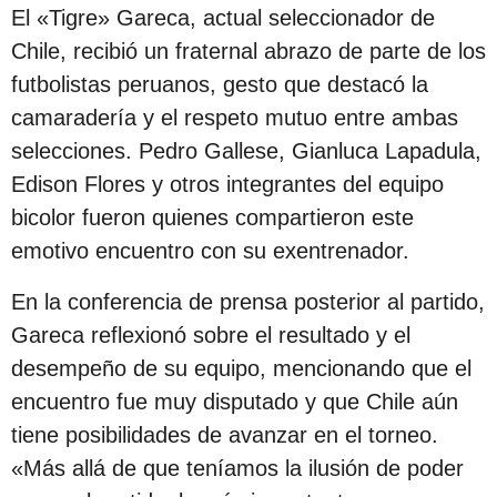
s
El «Tigre» Gareca, actual seleccionador de
d
Chile, recibió un fraternal abrazo de parte de los
e
futbolistas peruanos, gesto que destacó la
s
camaradería y el respeto mutuo entre ambas
d
selecciones. Pedro Gallese, Gianluca Lapadula,
e
Edison Flores y otros integrantes del equipo
l
bicolor fueron quienes compartieron este
a
emotivo encuentro con su exentrenador.
p
En la conferencia de prensa posterior al partido,
u
Gareca reflexionó sobre el resultado y el
b
desempeño de su equipo, mencionando que el
l
encuentro fue muy disputado y que Chile aún
i
tiene posibilidades de avanzar en el torneo.
c
«Más allá de que teníamos la ilusión de poder
a