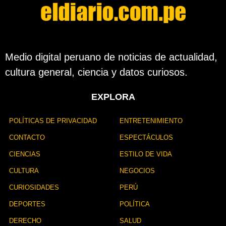
e
l
a
p
u
b
Medio digital peruano de noticias de actualidad,
l
cultura general, ciencia y datos curiosos.
i
c
a
EXPLORA
c
i
ó
POLÍTICAS DE PRIVACIDAD
ENTRETENIMIENTO
n
CONTACTO
ESPECTÁCULOS
CIENCIAS
ESTILO DE VIDA
CULTURA
NEGOCIOS
CURIOSIDADES
PERÚ
DEPORTES
POLÍTICA
DERECHO
SALUD