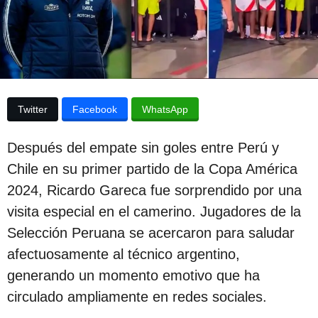
e
p
l
u
a
p
b
u
l
b
l
i
i
Twitter
Facebook
WhatsApp
c
c
a
a
c
Después del empate sin goles entre Perú y
i
c
ó
Chile en su primer partido de la Copa América
i
n
2024, Ricardo Gareca fue sorprendido por una
ó
visita especial en el camerino. Jugadores de la
n
Selección Peruana se acercaron para saludar
2
afectuosamente al técnico argentino,
a
generando un momento emotivo que ha
ñ
circulado ampliamente en redes sociales.
o