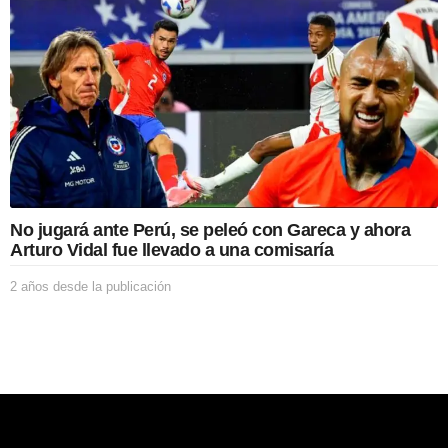
o
ó
s
n
d
e
s
d
e
l
a
p
u
b
No jugará ante Perú, se peleó con Gareca y ahora
l
Arturo Vidal fue llevado a una comisaría
i
c
2 años desde la publicación
2
a
a
c
ñ
i
o
ó
s
n
d
e
s
d