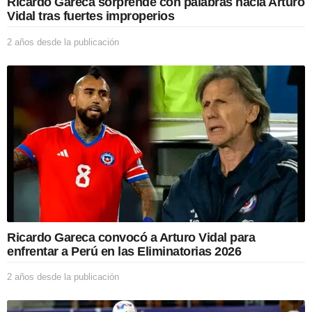
Ricardo Gareca sorprende con palabras hacia Arturo
Vidal tras fuertes improperios
2 años desde la publicación
2
a
ñ
o
s
d
e
s
d
e
l
a
p
u
b
Ricardo Gareca convocó a Arturo Vidal para
l
enfrentar a Perú en las Eliminatorias 2026
i
c
2 años desde la publicación
2
a
a
c
ñ
i