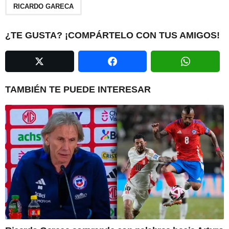
a
RICARDO GARECA
g
i
¿TE GUSTA? ¡COMPÁRTELO CON TUS AMIGOS!
n
a
t
i
TAMBIÉN TE PUEDE INTERESAR
o
n