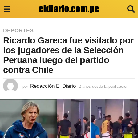
2
DEPORTES
Ricardo Gareca fue visitado por
a
ñ
los jugadores de la Selección
o
Peruana luego del partido
s
contra Chile
d
e
Redacción El Diario
por
2 años desde la publicación
2
a
s
ñ
d
o
s
e
d
e
l
s
a
d