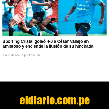
s
d
e
l
a
p
u
b
l
Sporting Cristal goleó 4-0 a César Vallejo en
i
amistoso y enciende la ilusión de su hinchada
c
a
1 año desde la publicación
1
c
a
i
ñ
ó
o
n
d
e
s
d
e
l
a
p