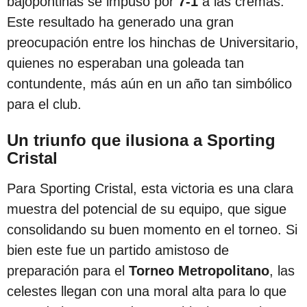
bajopontinas se impuso por
7-1
a las cremas.
c
Este resultado ha generado una gran
i
preocupación entre los hinchas de Universitario,
ó
quienes no esperaban una goleada tan
n
contundente, más aún en un año tan simbólico
para el club.
Un triunfo que ilusiona a Sporting
Cristal
Para Sporting Cristal, esta victoria es una clara
muestra del potencial de su equipo, que sigue
consolidando su buen momento en el torneo. Si
bien este fue un partido amistoso de
preparación para el
Torneo Metropolitano
, las
celestes llegan con una moral alta para lo que