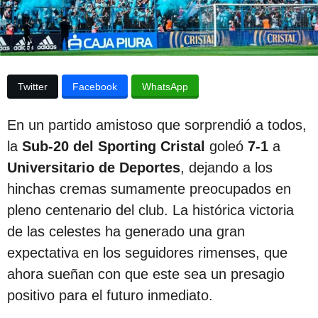
p
a
p
u
u
b
b
l
l
i
Twitter
Facebook
WhatsApp
c
i
a
c
c
En un partido amistoso que sorprendió a todos,
i
a
ó
la
Sub-20 del Sporting Cristal
goleó
7-1
a
c
n
Universitario de Deportes
, dejando a los
i
hinchas cremas sumamente preocupados en
ó
pleno centenario del club. La histórica victoria
n
de las celestes ha generado una gran
2
expectativa en los seguidores rimenses, que
a
ahora sueñan con que este sea un presagio
ñ
positivo para el futuro inmediato.
o