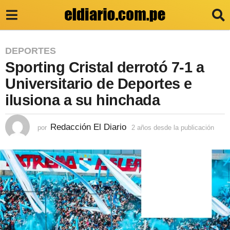
2
DEPORTES
Sporting Cristal derrotó 7-1 a
a
ñ
Universitario de Deportes e
o
ilusiona a su hinchada
s
d
Redacción El Diario
por
2 años desde la publicación
2
a
e
ñ
s
o
s
d
d
e
e
s
l
d
e
a
l