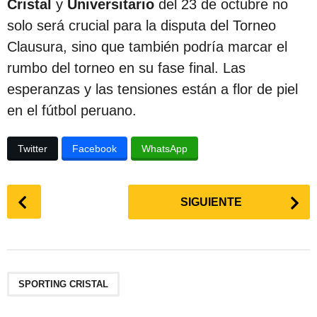
Cristal
y
Universitario
del 23 de octubre no
solo será crucial para la disputa del Torneo
Clausura, sino que también podría marcar el
rumbo del torneo en su fase final. Las
esperanzas y las tensiones están a flor de piel
en el fútbol peruano.
Twitter
Facebook
WhatsApp
P
SIGUIENTE
o
s
t
P
a
SPORTING CRISTAL
g