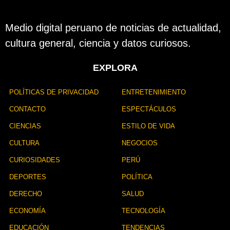
u
b
l
Medio digital peruano de noticias de actualidad,
i
cultura general, ciencia y datos curiosos.
c
a
c
EXPLORA
i
ó
n
POLÍTICAS DE PRIVACIDAD
ENTRETENIMIENTO
CONTACTO
ESPECTÁCULOS
CIENCIAS
ESTILO DE VIDA
CULTURA
NEGOCIOS
CURIOSIDADES
PERÚ
DEPORTES
POLÍTICA
DERECHO
SALUD
ECONOMÍA
TECNOLOGÍA
EDUCACIÓN
TENDENCIAS