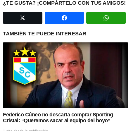
i
¿TE GUSTA? ¡COMPÁRTELO CON TUS AMIGOS!
n
a
t
i
TAMBIÉN TE PUEDE INTERESAR
o
n
Federico Cúneo no descarta comprar Sporting
Cristal: “Queremos sacar al equipo del hoyo”