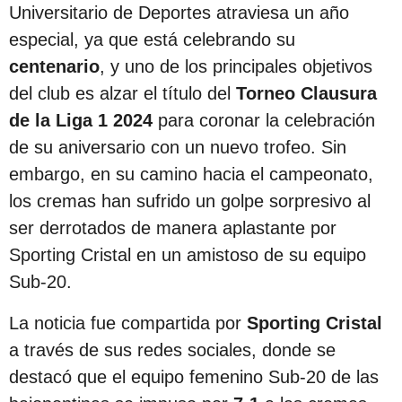
s
Universitario de Deportes atraviesa un año
d
especial, ya que está celebrando su
e
centenario
, y uno de los principales objetivos
s
del club es alzar el título del
Torneo Clausura
d
de la Liga 1 2024
para coronar la celebración
e
de su aniversario con un nuevo trofeo. Sin
l
embargo, en su camino hacia el campeonato,
a
los cremas han sufrido un golpe sorpresivo al
p
ser derrotados de manera aplastante por
u
Sporting Cristal en un amistoso de su equipo
b
Sub-20.
l
La noticia fue compartida por
Sporting Cristal
i
a través de sus redes sociales, donde se
c
destacó que el equipo femenino Sub-20 de las
a