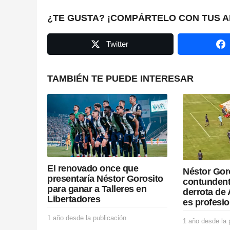
a
¿TE GUSTA? ¡COMPÁRTELO CON TUS A
g
Twitter
i
n
TAMBIÉN TE PUEDE INTERESAR
a
t
i
o
El renovado once que
Néstor Gor
n
presentaría Néstor Gorosito
contundent
para ganar a Talleres en
derrota de 
Libertadores
es profesio
1 año desde la publicación
1
1 año desde la 
a