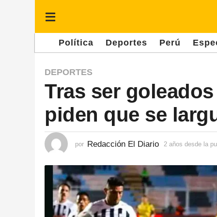
Política
Deportes
Perú
Espe
2
DEPORTES
Tras ser goleados
a
ñ
piden que se larg
o
s
d
Redacción El Diario
por
2 años desde la pu
e
s
d
e