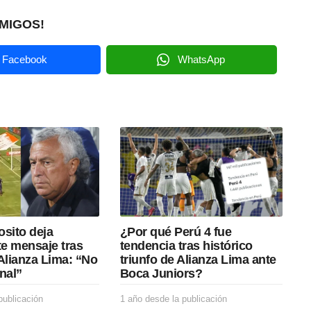
MIGOS!
Facebook
WhatsApp
osito deja
¿Por qué Perú 4 fue
e mensaje tras
tendencia tras histórico
Alianza Lima: “No
triunfo de Alianza Lima ante
nal”
Boca Juniors?
publicación
1
1 año desde la publicación
1