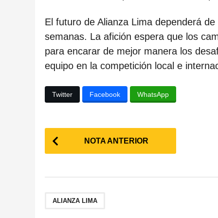
El futuro de Alianza Lima dependerá de
semanas. La afición espera que los camb
para encarar de mejor manera los desafí
equipo en la competición local e internac
Twitter
Facebook
WhatsApp
P
NOTA ANTERIOR
o
s
t
ALIANZA LIMA
P