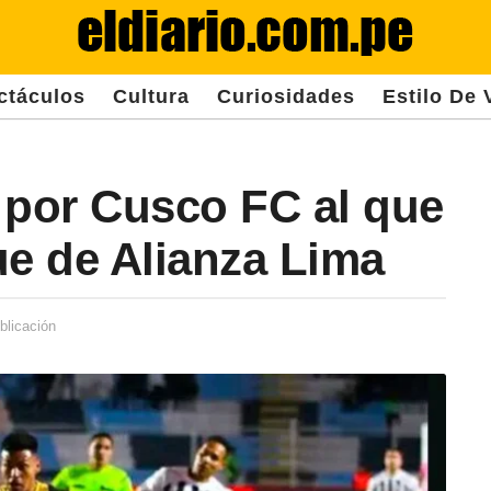
ctáculos
Cultura
Curiosidades
Estilo De 
 por Cusco FC al que
ue de Alianza Lima
blicación
2
a
ñ
o
s
d
e
s