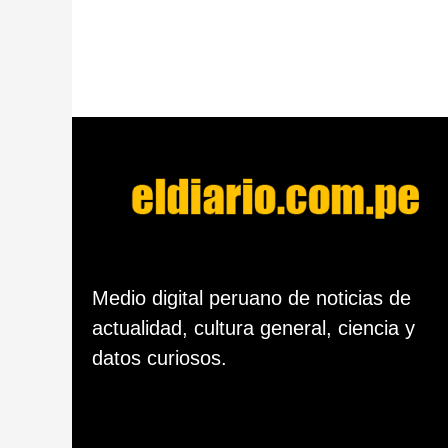
ñ
o
d
e
s
d
e
l
a
p
u
b
l
i
c
Medio digital peruano de noticias de
a
c
actualidad, cultura general, ciencia y
i
datos curiosos.
ó
n