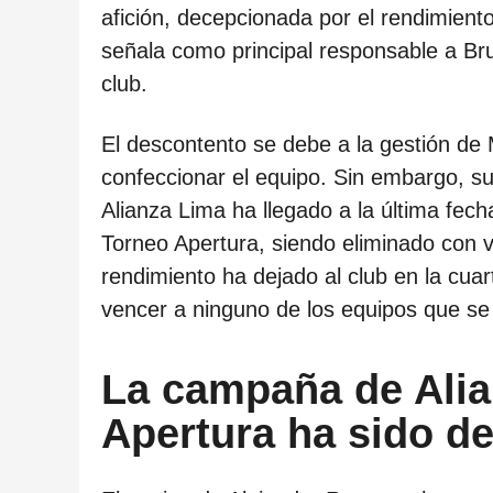
ñ
afición, decepcionada por el rendimiento
o
señala como principal responsable a Bru
s
club.
d
e
El descontento se debe a la gestión de 
s
confeccionar el equipo. Sin embargo, su
d
Alianza Lima ha llegado a la última fecha
e
Torneo Apertura, siendo eliminado con v
l
rendimiento ha dejado al club en la cuar
a
vencer a ninguno de los equipos que se e
p
u
La campaña de Alia
b
Apertura ha sido d
l
i