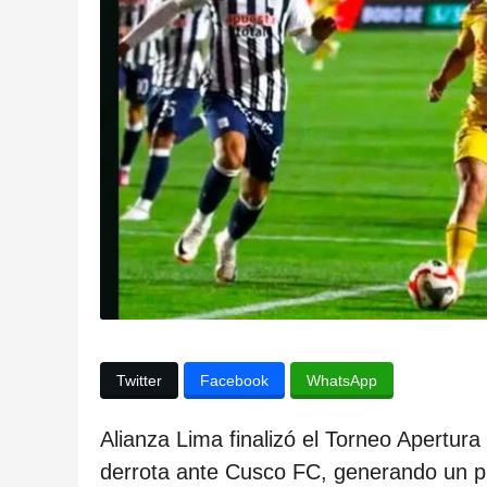
l
a
p
u
b
l
i
c
a
c
i
ó
Twitter
Facebook
WhatsApp
n
2
Alianza Lima finalizó el Torneo Apertur
a
derrota ante Cusco FC, generando un p