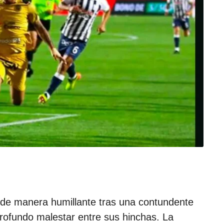
d
e
l
a
p
u
b
l
i
c
a
c
i
ó
n
a de manera humillante tras una contundente
rofundo malestar entre sus hinchas. La