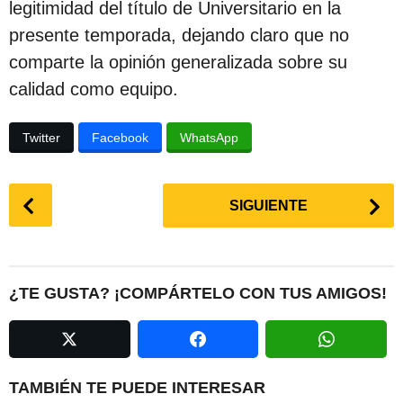
legitimidad del título de Universitario en la
presente temporada, dejando claro que no
comparte la opinión generalizada sobre su
calidad como equipo.
Twitter
Facebook
WhatsApp
P
SIGUIENTE
o
s
t
P
¿TE GUSTA? ¡COMPÁRTELO CON TUS AMIGOS!
a
g
i
n
TAMBIÉN TE PUEDE INTERESAR