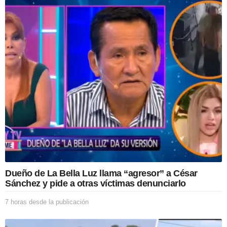
o
r
a
s
d
e
s
d
e
l
a
p
u
b
l
i
c
a
Dueño de La Bella Luz llama “agresor” a César
c
Sánchez y pide a otras víctimas denunciarlo
i
ó
7 horas desde la publicación
7
n
h
o