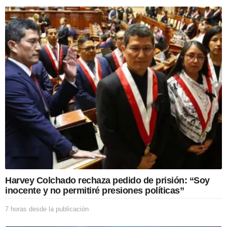
a
t
i
o
n
Harvey Colchado rechaza pedido de prisión: “Soy
inocente y no permitiré presiones políticas”
7 horas desde la publicación
7
h