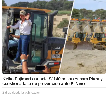
r
a
s
d
e
s
d
e
l
a
p
u
b
l
i
c
a
Keiko Fujimori anuncia S/ 140 millones para Piura y
c
cuestiona falta de prevención ante El Niño
i
ó
2 días desde la publicación
2
n
d
í
a