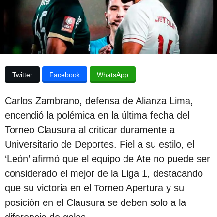
e
p
l
u
a
p
b
u
l
b
l
i
i
Twitter
Facebook
WhatsApp
c
c
a
a
c
Carlos Zambrano, defensa de Alianza Lima,
i
c
ó
encendió la polémica en la última fecha del
i
n
Torneo Clausura al criticar duramente a
ó
Universitario de Deportes. Fiel a su estilo, el
n
‘León’ afirmó que el equipo de Ate no puede ser
2
considerado el mejor de la Liga 1, destacando
a
que su victoria en el Torneo Apertura y su
ñ
posición en el Clausura se deben solo a la
o
diferencia de goles.