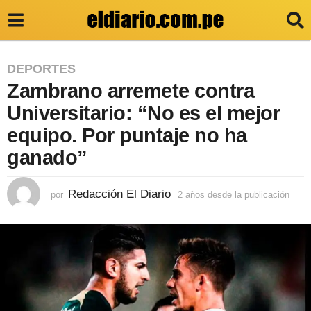
2
DEPORTES
Zambrano arremete contra
a
ñ
Universitario: “No es el mejor
o
equipo. Por puntaje no ha
s
ganado”
d
e
Redacción El Diario
por
2 años desde la publicación
2
a
s
ñ
d
o
s
e
d
e
l
s
a
d