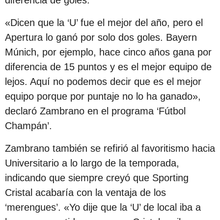
s
d
«Dicen que la ‘U’ fue el mejor del año, pero el
e
Apertura lo ganó por solo dos goles. Bayern
s
Múnich, por ejemplo, hace cinco años gana por
d
diferencia de 15 puntos y es el mejor equipo de
e
lejos. Aquí no podemos decir que es el mejor
l
equipo porque por puntaje no lo ha ganado»,
a
declaró Zambrano en el programa ‘Fútbol
p
Champán’.
u
Zambrano también se refirió al favoritismo hacia
b
Universitario a lo largo de la temporada,
l
indicando que siempre creyó que Sporting
i
Cristal acabaría con la ventaja de los
c
‘merengues’. «Yo dije que la ‘U’ de local iba a
a