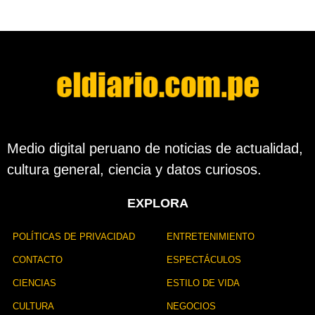
s
d
e
s
d
e
l
a
p
u
b
Medio digital peruano de noticias de actualidad,
l
cultura general, ciencia y datos curiosos.
i
c
a
EXPLORA
c
i
ó
POLÍTICAS DE PRIVACIDAD
ENTRETENIMIENTO
n
CONTACTO
ESPECTÁCULOS
CIENCIAS
ESTILO DE VIDA
CULTURA
NEGOCIOS