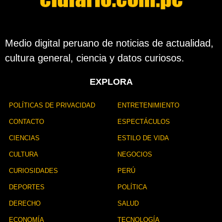
l
a
p
u
b
Medio digital peruano de noticias de actualidad,
l
cultura general, ciencia y datos curiosos.
i
c
a
EXPLORA
c
i
ó
POLÍTICAS DE PRIVACIDAD
ENTRETENIMIENTO
n
CONTACTO
ESPECTÁCULOS
CIENCIAS
ESTILO DE VIDA
CULTURA
NEGOCIOS
CURIOSIDADES
PERÚ
DEPORTES
POLÍTICA
DERECHO
SALUD
ECONOMÍA
TECNOLOGÍA