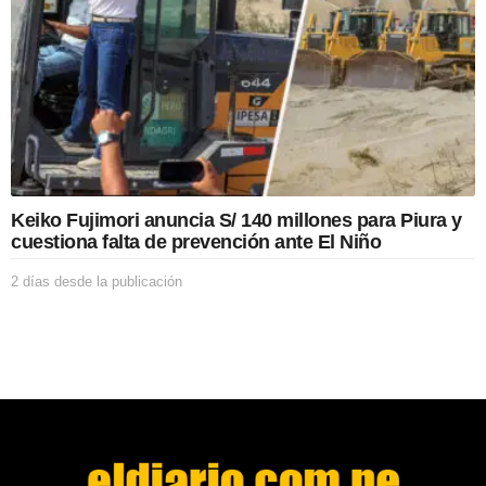
d
e
l
a
p
u
b
l
i
c
Keiko Fujimori anuncia S/ 140 millones para Piura y
a
cuestiona falta de prevención ante El Niño
c
i
2 días desde la publicación
2
ó
d
n
í
a
s
d
e
s
d
e