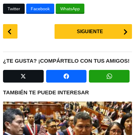
Twitter
Facebook
WhatsApp
P
SIGUIENTE
o
s
t
P
¿TE GUSTA? ¡COMPÁRTELO CON TUS AMIGOS!
a
g
i
n
TAMBIÉN TE PUEDE INTERESAR
a
t
i
o
n