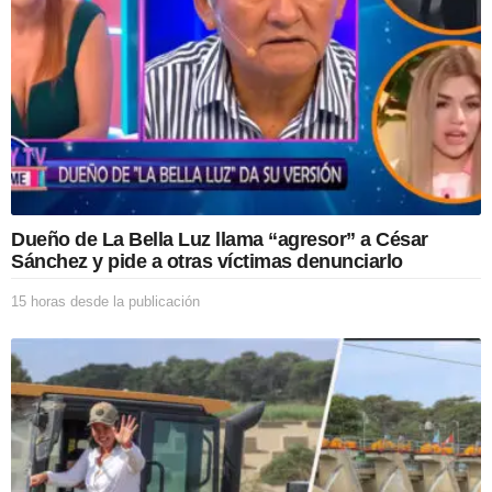
s
d
e
l
a
p
u
b
l
i
c
Dueño de La Bella Luz llama “agresor” a César
a
Sánchez y pide a otras víctimas denunciarlo
c
i
15 horas desde la publicación
1
ó
5
n
h
o
r
a
s
d
e
s