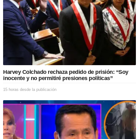
Harvey Colchado rechaza pedido de prisión: “Soy
inocente y no permitiré presiones políticas”
15 horas desde la publicación
1
5
h
o
r
a
s
d
e