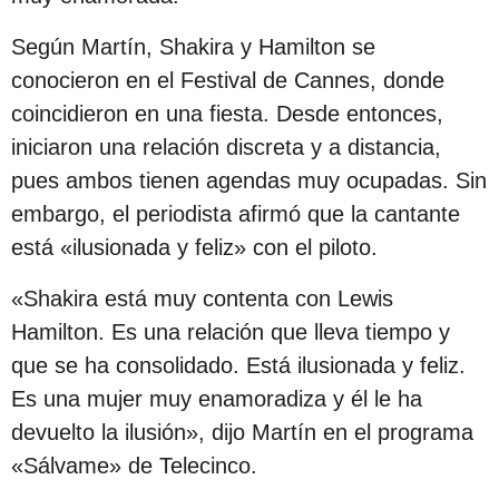
s
Según Martín, Shakira y Hamilton se
d
conocieron en el Festival de Cannes, donde
e
coincidieron en una fiesta. Desde entonces,
s
iniciaron una relación discreta y a distancia,
d
pues ambos tienen agendas muy ocupadas. Sin
e
embargo, el periodista afirmó que la cantante
l
está «ilusionada y feliz» con el piloto.
a
p
«Shakira está muy contenta con Lewis
u
Hamilton. Es una relación que lleva tiempo y
b
que se ha consolidado. Está ilusionada y feliz.
l
Es una mujer muy enamoradiza y él le ha
i
devuelto la ilusión», dijo Martín en el programa
c
«Sálvame» de Telecinco.
a