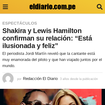
3
ESPECTÁCULOS
Shakira y Lewis Hamilton
a
ñ
confirman su relación: “Está
o
ilusionada y feliz”
s
El periodista Jordi Martín reveló que la cantante está
d
muy enamorada del piloto y que han viajado juntos por el
e
mundo.
s
Redacción El Diario
d
por
3 años desde la publicación
3
a
e
ñ
o
l
s
a
d