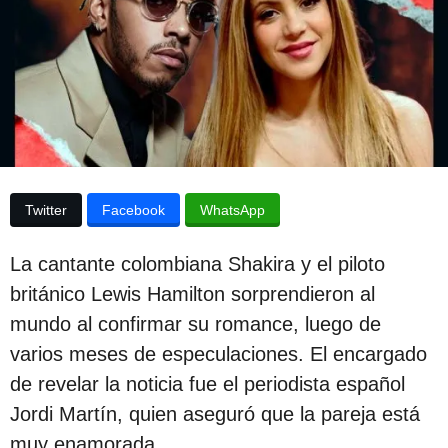
e
p
s
u
d
e
b
l
l
a
p
i
u
b
c
l
a
i
Twitter
Facebook
WhatsApp
c
c
a
i
c
La cantante colombiana Shakira y el piloto
i
ó
ó
británico Lewis Hamilton sorprendieron al
n
n
mundo al confirmar su romance, luego de
3
varios meses de especulaciones. El encargado
a
de revelar la noticia fue el periodista español
ñ
Jordi Martín, quien aseguró que la pareja está
o
muy enamorada.