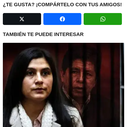
P
¿TE GUSTA? ¡COMPÁRTELO CON TUS AMIGOS!
a
g
i
n
TAMBIÉN TE PUEDE INTERESAR
a
t
i
o
n