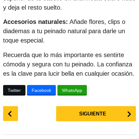
y deja el resto suelto.
Accesorios naturales:
Añade flores, clips o
diademas a tu peinado natural para darle un
toque especial.
Recuerda que lo más importante es sentirte
cómoda y segura con tu peinado. La confianza
es la clave para lucir bella en cualquier ocasión.
Twitter
Facebook
WhatsApp
P
SIGUIENTE
o
s
t