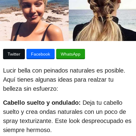
p
d
e
u
l
a
b
p
l
u
b
i
l
c
i
Twitter
Facebook
WhatsApp
c
a
a
c
c
Lucir bella con peinados naturales es posible.
i
i
ó
Aquí tienes algunas ideas para realzar tu
n
ó
belleza sin esfuerzo:
n
Cabello suelto y ondulado:
Deja tu cabello
3
suelto y crea ondas naturales con un poco de
a
spray texturizante. Este look despreocupado es
ñ
siempre hermoso.
o