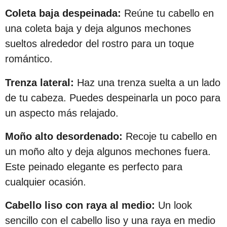
s
Coleta baja despeinada:
Reúne tu cabello en
d
una coleta baja y deja algunos mechones
e
sueltos alrededor del rostro para un toque
s
romántico.
d
e
Trenza lateral:
Haz una trenza suelta a un lado
l
de tu cabeza. Puedes despeinarla un poco para
a
un aspecto más relajado.
p
Moño alto desordenado:
Recoje tu cabello en
u
un moño alto y deja algunos mechones fuera.
b
Este peinado elegante es perfecto para
l
cualquier ocasión.
i
c
Cabello liso con raya al medio:
Un look
a
sencillo con el cabello liso y una raya en medio