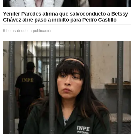
Yenifer Paredes afirma que salvoconducto a Betssy
Chávez abre paso a indulto para Pedro Castillo
6 horas desde la publicación
6
h
o
r
a
s
d
e
s
d
e
l
a
p
u
b
l
i
c