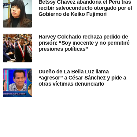
Betssy Chávez abandona el Perú tras
c
recibir salvoconducto otorgado por el
i
Gobierno de Keiko Fujimori
ó
n
Harvey Colchado rechaza pedido de
prisión: “Soy inocente y no permitiré
presiones políticas”
Dueño de La Bella Luz llama
“agresor” a César Sánchez y pide a
otras víctimas denunciarlo