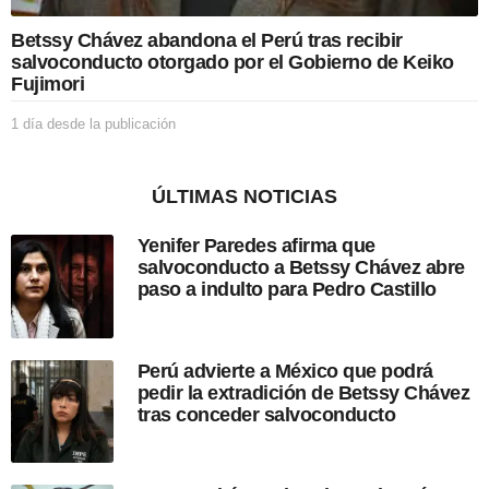
c
a
Betssy Chávez abandona el Perú tras recibir
c
salvoconducto otorgado por el Gobierno de Keiko
i
Fujimori
ó
n
1 día desde la publicación
1
d
í
a
ÚLTIMAS NOTICIAS
d
e
Yenifer Paredes afirma que
s
salvoconducto a Betssy Chávez abre
d
paso a indulto para Pedro Castillo
e
l
a
p
Perú advierte a México que podrá
u
pedir la extradición de Betssy Chávez
b
tras conceder salvoconducto
l
i
c
a