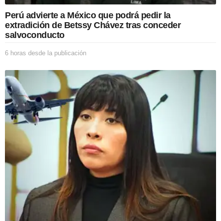
a
Perú advierte a México que podrá pedir la
c
extradición de Betssy Chávez tras conceder
i
salvoconducto
ó
n
6 horas desde la publicación
6
h
o
r
a
s
d
e
s
d
e
l
a
p
u
b
l
i