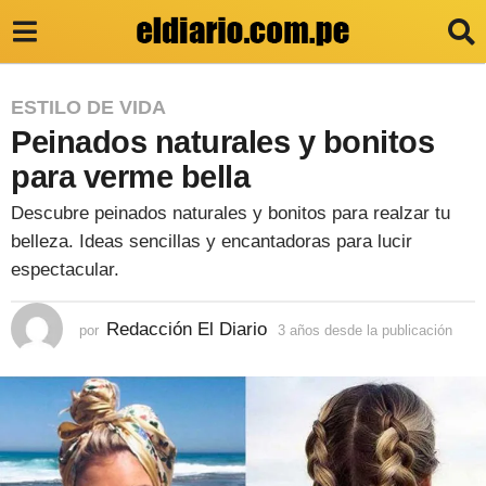
3
ESTILO DE VIDA
Peinados naturales y bonitos
a
ñ
para verme bella
o
Descubre peinados naturales y bonitos para realzar tu
s
belleza. Ideas sencillas y encantadoras para lucir
d
espectacular.
e
Redacción El Diario
por
3 años desde la publicación
3
s
a
d
ñ
o
e
s
l
d
e
a
s