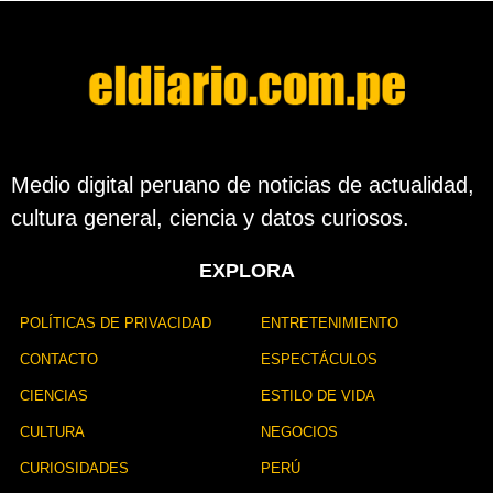
e
s
d
e
l
a
p
u
b
Medio digital peruano de noticias de actualidad,
l
cultura general, ciencia y datos curiosos.
i
c
a
EXPLORA
c
i
ó
POLÍTICAS DE PRIVACIDAD
ENTRETENIMIENTO
n
CONTACTO
ESPECTÁCULOS
CIENCIAS
ESTILO DE VIDA
CULTURA
NEGOCIOS
CURIOSIDADES
PERÚ