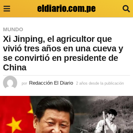
2
MUNDO
Xi Jinping, el agricultor que
a
ñ
vivió tres años en una cueva y
o
se convirtió en presidente de
s
China
d
e
Redacción El Diario
por
2 años desde la publicación
2
a
s
ñ
d
o
s
e
d
e
l
s
a
d