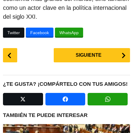
como un actor clave en la política internacional
del siglo XXI.
Twitter
Facebook
WhatsApp
P
SIGUIENTE
o
s
t
P
¿TE GUSTA? ¡COMPÁRTELO CON TUS AMIGOS!
a
g
i
n
TAMBIÉN TE PUEDE INTERESAR
a
t