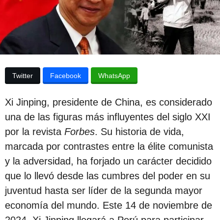
e
p
l
u
a
p
b
u
l
b
l
i
i
Twitter
Facebook
WhatsApp
c
c
a
a
c
Xi Jinping, presidente de China, es considerado
i
c
ó
una de las figuras más influyentes del siglo XXI
i
n
por la revista
Forbes
. Su historia de vida,
ó
marcada por contrastes entre la élite comunista
n
y la adversidad, ha forjado un carácter decidido
2
que lo llevó desde las cumbres del poder en su
a
juventud hasta ser líder de la segunda mayor
ñ
economía del mundo. Este 14 de noviembre de
o
2024, Xi Jinping llegará a Perú para participar