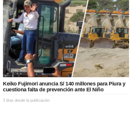
a
s
d
e
s
d
e
l
a
p
u
b
l
i
c
Keiko Fujimori anuncia S/ 140 millones para Piura y
a
cuestiona falta de prevención ante El Niño
c
i
3 días desde la publicación
3
ó
d
n
í
a
s
d