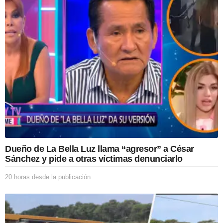
a
s
d
e
s
d
e
l
a
p
u
b
l
i
c
Dueño de La Bella Luz llama “agresor” a César
a
Sánchez y pide a otras víctimas denunciarlo
c
i
20 horas desde la publicación
2
ó
0
n
h
o
r