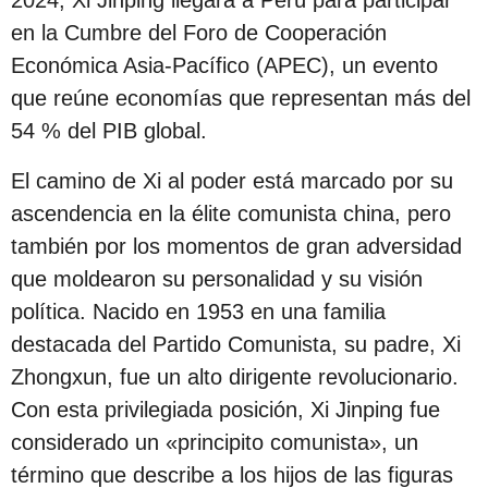
s
en la Cumbre del Foro de Cooperación
d
Económica Asia-Pacífico (APEC), un evento
e
que reúne economías que representan más del
s
54 % del PIB global.
d
e
El camino de Xi al poder está marcado por su
l
ascendencia en la élite comunista china, pero
a
también por los momentos de gran adversidad
p
que moldearon su personalidad y su visión
u
política. Nacido en 1953 en una familia
b
destacada del Partido Comunista, su padre, Xi
l
Zhongxun, fue un alto dirigente revolucionario.
i
Con esta privilegiada posición, Xi Jinping fue
c
considerado un «principito comunista», un
a
término que describe a los hijos de las figuras