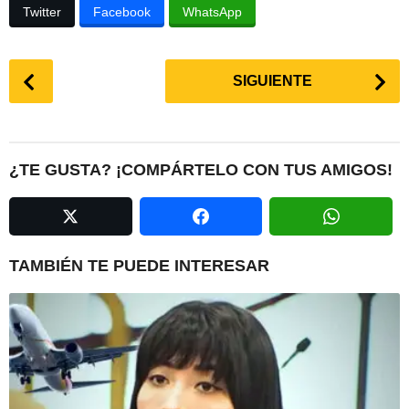
Twitter
Facebook
WhatsApp
P
SIGUIENTE
o
s
t
P
¿TE GUSTA? ¡COMPÁRTELO CON TUS AMIGOS!
a
g
i
n
TAMBIÉN TE PUEDE INTERESAR
a
t
i
o
n