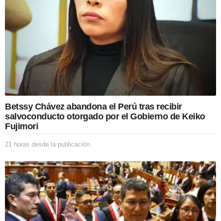
Betssy Chávez abandona el Perú tras recibir
salvoconducto otorgado por el Gobierno de Keiko
Fujimori
21 horas desde la publicación
2
1
h
o
r
a
s
d
e