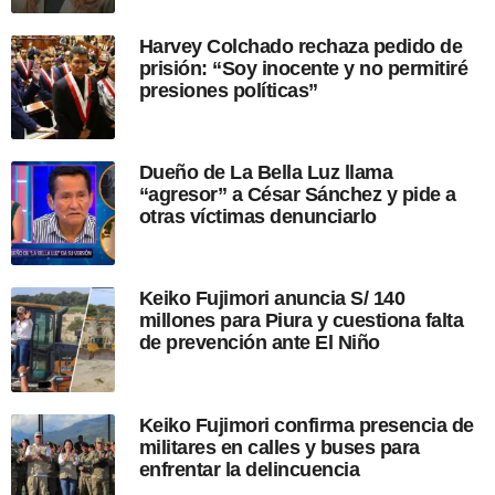
l
a
Harvey Colchado rechaza pedido de
p
prisión: “Soy inocente y no permitiré
u
presiones políticas”
b
l
i
c
Dueño de La Bella Luz llama
a
“agresor” a César Sánchez y pide a
c
otras víctimas denunciarlo
i
ó
n
Keiko Fujimori anuncia S/ 140
millones para Piura y cuestiona falta
de prevención ante El Niño
Keiko Fujimori confirma presencia de
militares en calles y buses para
enfrentar la delincuencia