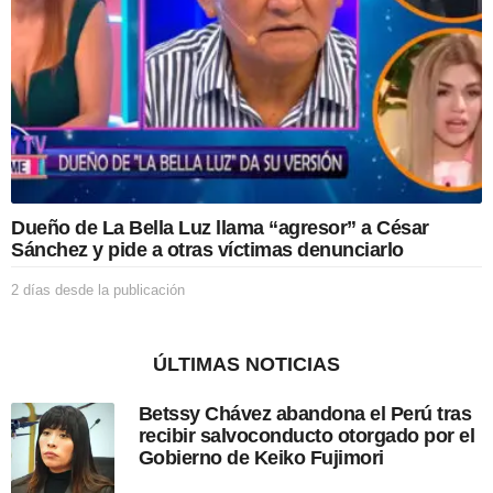
e
l
a
p
u
b
l
i
c
a
c
Dueño de La Bella Luz llama “agresor” a César
i
Sánchez y pide a otras víctimas denunciarlo
ó
n
2 días desde la publicación
2
d
í
a
ÚLTIMAS NOTICIAS
s
d
Betssy Chávez abandona el Perú tras
e
recibir salvoconducto otorgado por el
s
Gobierno de Keiko Fujimori
d
e