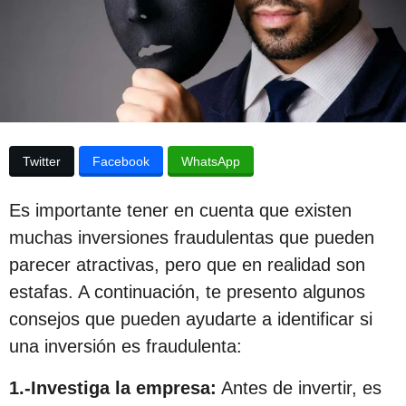
p
d
e
u
l
a
b
p
l
u
b
i
l
c
i
Twitter
Facebook
WhatsApp
c
a
a
c
c
Es importante tener en cuenta que existen
i
i
ó
muchas inversiones fraudulentas que pueden
n
ó
parecer atractivas, pero que en realidad son
n
estafas. A continuación, te presento algunos
3
consejos que pueden ayudarte a identificar si
a
una inversión es fraudulenta:
ñ
1.-Investiga la empresa:
Antes de invertir, es
o