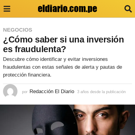
3
NEGOCIOS
¿Cómo saber si una inversión
a
ñ
es fraudulenta?
o
Descubre cómo identificar y evitar inversiones
s
fraudulentas con estas señales de alerta y pautas de
d
protección financiera.
e
Redacción El Diario
por
3 años desde la publicación
3
s
a
d
ñ
o
e
s
l
d
e
a
s