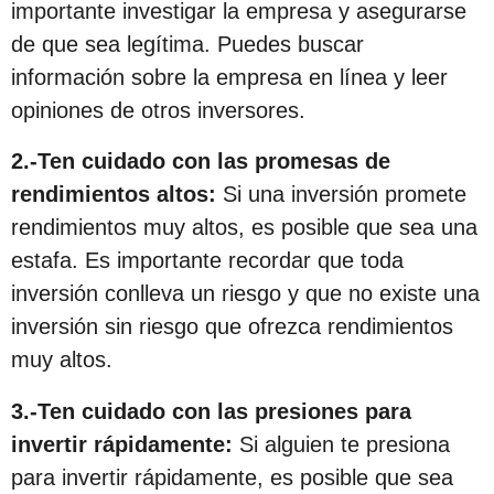
importante investigar la empresa y asegurarse
s
de que sea legítima. Puedes buscar
d
información sobre la empresa en línea y leer
e
opiniones de otros inversores.
s
d
2.-Ten cuidado con las promesas de
e
rendimientos altos:
Si una inversión promete
l
rendimientos muy altos, es posible que sea una
a
estafa. Es importante recordar que toda
p
inversión conlleva un riesgo y que no existe una
u
inversión sin riesgo que ofrezca rendimientos
b
muy altos.
l
i
3.-Ten cuidado con las presiones para
c
invertir rápidamente:
Si alguien te presiona
a
para invertir rápidamente, es posible que sea