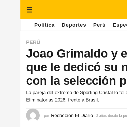
Política
Deportes
Perú
Espe
3
PERÚ
Joao Grimaldo y e
a
ñ
que le dedicó su n
o
s
con la selección 
d
e
La pareja del extremo de Sporting Cristal lo fel
Eliminatorias 2026, frente a Brasil.
s
d
Redacción El Diario
por
3 años desde la pu
e