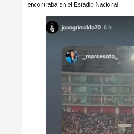
c
encontraba en el Estadio Nacional.
a
c
i
ó
n