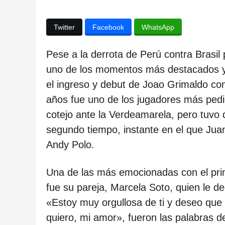
ñ
o
Twitter
Facebook
WhatsApp
s
d
Pese a la derrota de Perú contra Brasil
e
uno de los momentos más destacados y 
s
el ingreso y debut de Joao Grimaldo con
d
años fue uno de los jugadores más pedido
e
cotejo ante la Verdeamarela, pero tuvo q
l
segundo tiempo, instante en el que Jua
a
Andy Polo.
p
u
Una de las más emocionadas con el prim
b
fue su pareja, Marcela Soto, quien le 
l
«Estoy muy orgullosa de ti y deseo que
i
quiero, mi amor», fueron las palabras de