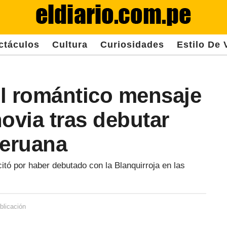
ctáculos
Cultura
Curiosidades
Estilo De 
l romántico mensaje
ovia tras debutar
peruana
icitó por haber debutado con la Blanquirroja en las
blicación
3
a
ñ