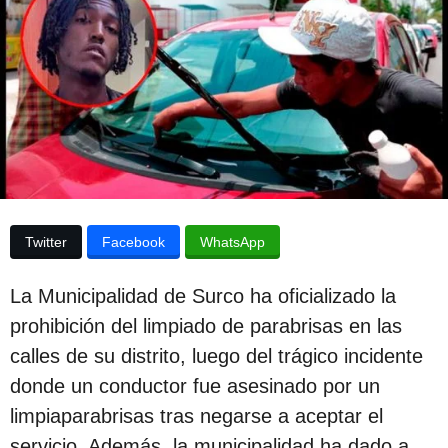
p
d
e
u
s
b
d
e
l
l
i
a
p
c
u
b
a
l
c
i
Twitter
Facebook
WhatsApp
c
i
a
ó
c
La Municipalidad de Surco ha oficializado la
i
n
ó
prohibición del limpiado de parabrisas en las
3
n
calles de su distrito, luego del trágico incidente
a
donde un conductor fue asesinado por un
ñ
limpiaparabrisas tras negarse a aceptar el
o
servicio. Además, la municipalidad ha dado a