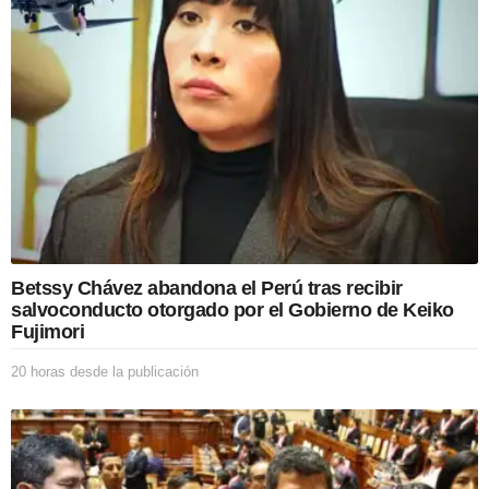
n
Betssy Chávez abandona el Perú tras recibir
salvoconducto otorgado por el Gobierno de Keiko
Fujimori
20 horas desde la publicación
2
0
h
o
r
a