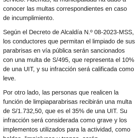
s
conocer las multas correspondientes en caso
d
de incumplimiento.
e
s
Según el Decreto de Alcaldía N.º 08-2023-MSS,
d
los conductores que permitan el limpiado de sus
e
parabrisas en vía pública serán sancionados
l
con una multa de S/495, que representa el 10%
a
de una UIT, y su infracción será calificada como
p
leve.
u
Por otro lado, las personas que realicen la
b
función de limpiaparabrisas recibirán una multa
l
de S/1.732,50, que es el 35% de una UIT. Su
i
infracción será considerada como grave y los
c
implementos utilizados para la actividad, como
a