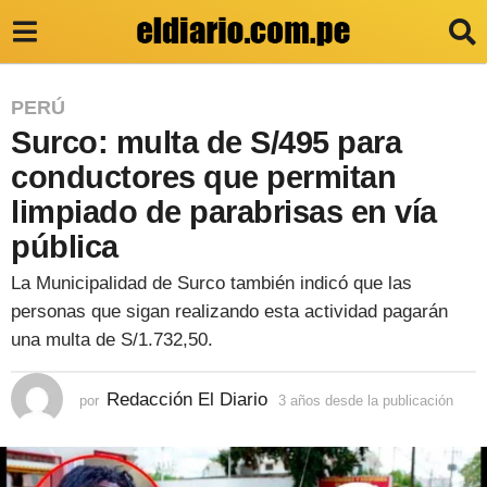
3
PERÚ
Surco: multa de S/495 para
a
ñ
conductores que permitan
o
limpiado de parabrisas en vía
s
pública
d
La Municipalidad de Surco también indicó que las
e
personas que sigan realizando esta actividad pagarán
s
una multa de S/1.732,50.
d
e
Redacción El Diario
por
3 años desde la publicación
3
a
l
ñ
a
o
s