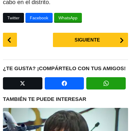
cabo en el distrito.
Twitter
Facebook
WhatsApp
P
SIGUIENTE
o
s
t
P
¿TE GUSTA? ¡COMPÁRTELO CON TUS AMIGOS!
a
g
i
n
TAMBIÉN TE PUEDE INTERESAR
a
t
i
o