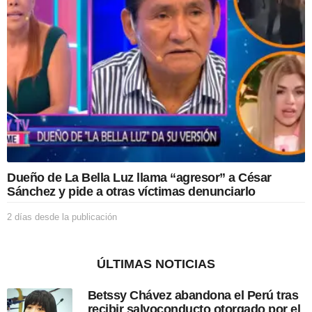
s
d
e
l
a
p
u
b
l
i
c
a
c
Dueño de La Bella Luz llama “agresor” a César
i
Sánchez y pide a otras víctimas denunciarlo
ó
n
2 días desde la publicación
2
d
í
a
ÚLTIMAS NOTICIAS
s
d
Betssy Chávez abandona el Perú tras
e
recibir salvoconducto otorgado por el
s