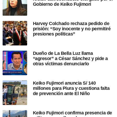
Gobierno de Keiko Fujimori
d
e
l
a
Harvey Colchado rechaza pedido de
p
prisión: “Soy inocente y no permitiré
u
presiones políticas”
b
l
i
c
Dueño de La Bella Luz llama
a
“agresor” a César Sánchez y pide a
c
otras víctimas denunciarlo
i
ó
n
Keiko Fujimori anuncia S/ 140
millones para Piura y cuestiona falta
de prevención ante El Niño
Keiko Fujimori confirma presencia de