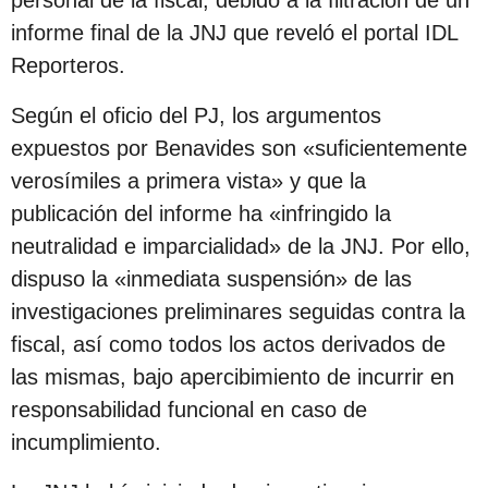
s
informe final de la JNJ que reveló el portal IDL
d
Reporteros.
e
s
Según el oficio del PJ, los argumentos
d
expuestos por Benavides son «suficientemente
e
verosímiles a primera vista» y que la
l
publicación del informe ha «infringido la
a
neutralidad e imparcialidad» de la JNJ. Por ello,
p
dispuso la «inmediata suspensión» de las
u
investigaciones preliminares seguidas contra la
b
fiscal, así como todos los actos derivados de
l
las mismas, bajo apercibimiento de incurrir en
i
responsabilidad funcional en caso de
c
incumplimiento.
a