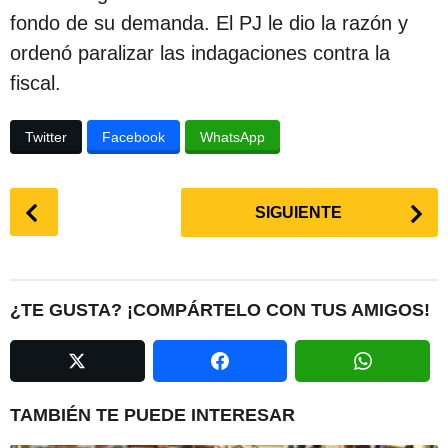
fondo de su demanda. El PJ le dio la razón y
ordenó paralizar las indagaciones contra la
fiscal.
Twitter
Facebook
WhatsApp
P
SIGUIENTE
o
s
t
P
¿TE GUSTA? ¡COMPÁRTELO CON TUS AMIGOS!
a
g
i
n
TAMBIÉN TE PUEDE INTERESAR
a