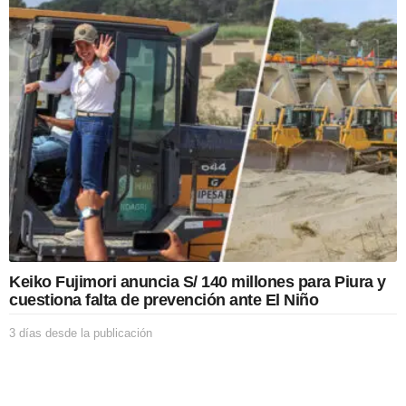
r
a
s
d
e
s
d
e
l
a
p
u
b
l
i
c
Keiko Fujimori anuncia S/ 140 millones para Piura y
a
cuestiona falta de prevención ante El Niño
c
i
3 días desde la publicación
3
ó
d
n
í
a
s