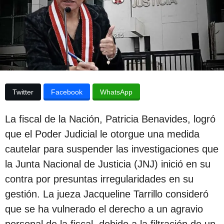
p
d
e
u
l
b
a
p
l
u
i
b
l
c
i
Twitter
Facebook
WhatsApp
c
a
a
c
c
La fiscal de la Nación, Patricia Benavides, logró
i
i
ó
que el Poder Judicial le otorgue una medida
ó
n
cautelar para suspender las investigaciones que
n
la Junta Nacional de Justicia (JNJ) inició en su
3
contra por presuntas irregularidades en su
a
gestión. La jueza Jacqueline Tarrillo consideró
ñ
que se ha vulnerado el derecho a un agravio
o
personal de la fiscal, debido a la filtración de un