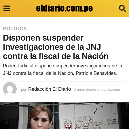
3
POLÍTICA
Disponen suspender
a
ñ
investigaciones de la JNJ
o
contra la fiscal de la Nación
s
Poder Judicial dispone suspender investigaciones de la
d
JNJ contra la fiscal de la Nación, Patricia Benavides.
e
s
Redacción El Diario
por
3 años desde la publicación
3
a
d
ñ
e
o
s
l
d
e
a
s