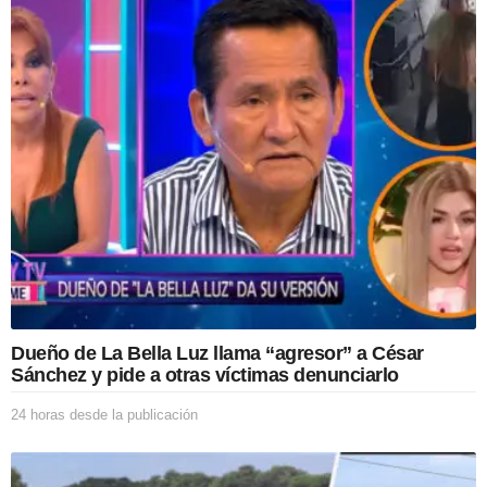
o
r
a
s
d
e
s
d
e
l
a
p
u
b
l
i
c
Dueño de La Bella Luz llama “agresor” a César
a
Sánchez y pide a otras víctimas denunciarlo
c
i
24 horas desde la publicación
2
ó
4
n
h
o