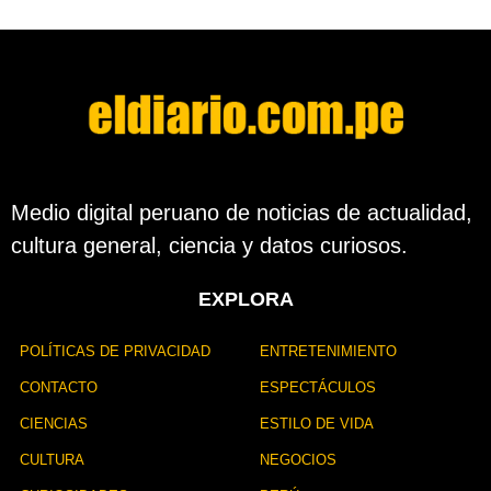
d
e
s
d
e
l
a
p
u
b
Medio digital peruano de noticias de actualidad,
l
cultura general, ciencia y datos curiosos.
i
c
a
EXPLORA
c
i
ó
POLÍTICAS DE PRIVACIDAD
ENTRETENIMIENTO
n
CONTACTO
ESPECTÁCULOS
CIENCIAS
ESTILO DE VIDA
CULTURA
NEGOCIOS