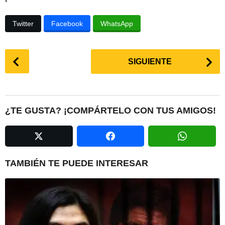
Twitter
Facebook
WhatsApp
P
SIGUIENTE
o
s
t
P
¿TE GUSTA? ¡COMPÁRTELO CON TUS AMIGOS!
a
g
i
n
TAMBIÉN TE PUEDE INTERESAR
a
t
i
o