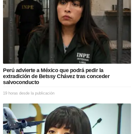
e
s
d
e
l
a
p
u
b
l
i
c
Perú advierte a México que podrá pedir la
a
extradición de Betssy Chávez tras conceder
c
salvoconducto
i
ó
19 horas desde la publicación
1
n
9
h
o
r
a
s
d