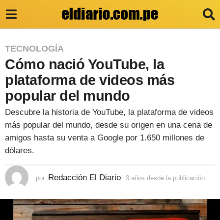
3
TECNOLOGÍA
Cómo nació YouTube, la
a
ñ
plataforma de videos más
o
popular del mundo
s
Descubre la historia de YouTube, la plataforma de videos
d
más popular del mundo, desde su origen en una cena de
e
amigos hasta su venta a Google por 1.650 millones de
s
dólares.
d
Redacción El Diario
por
3 años desde la publicación
3
e
a
l
ñ
o
a
s