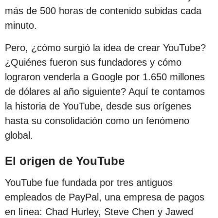
s
más de 500 horas de contenido subidas cada
d
minuto.
e
Pero, ¿cómo surgió la idea de crear YouTube?
s
¿Quiénes fueron sus fundadores y cómo
d
lograron venderla a Google por 1.650 millones
e
de dólares al año siguiente? Aquí te contamos
l
la historia de YouTube, desde sus orígenes
a
hasta su consolidación como un fenómeno
p
global.
u
b
El origen de YouTube
l
i
YouTube fue fundada por tres antiguos
c
empleados de PayPal, una empresa de pagos
a
en línea: Chad Hurley, Steve Chen y Jawed