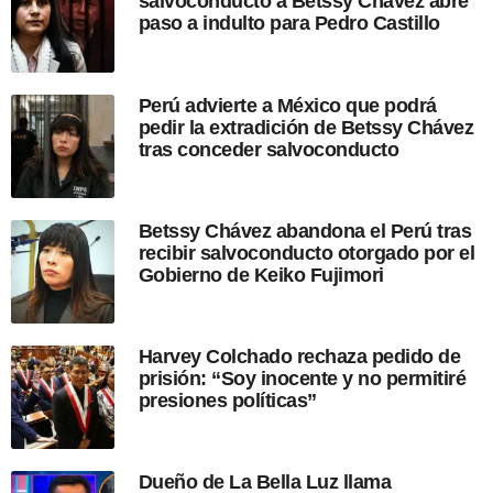
salvoconducto a Betssy Chávez abre
s
paso a indulto para Pedro Castillo
d
e
l
a
Perú advierte a México que podrá
p
pedir la extradición de Betssy Chávez
u
tras conceder salvoconducto
b
l
i
c
Betssy Chávez abandona el Perú tras
a
recibir salvoconducto otorgado por el
c
Gobierno de Keiko Fujimori
i
ó
n
Harvey Colchado rechaza pedido de
prisión: “Soy inocente y no permitiré
presiones políticas”
Dueño de La Bella Luz llama