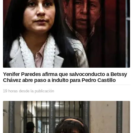
n
Yenifer Paredes afirma que salvoconducto a Betssy
Chávez abre paso a indulto para Pedro Castillo
19 horas desde la publicación
1
9
h
o
r
a
s
d