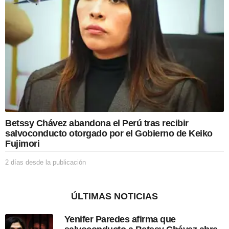
e
s
d
e
l
a
p
u
b
l
i
c
Betssy Chávez abandona el Perú tras recibir
a
salvoconducto otorgado por el Gobierno de Keiko
c
Fujimori
i
ó
2 días desde la publicación
2
n
d
í
a
ÚLTIMAS NOTICIAS
s
d
Yenifer Paredes afirma que
e