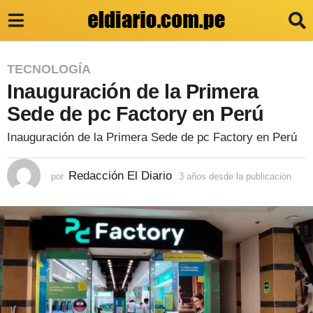
3
TECNOLOGÍA
Inauguración de la Primera
a
ñ
Sede de pc Factory en Perú
o
Inauguración de la Primera Sede de pc Factory en Perú
s
d
Redacción El Diario
por
3 años desde la publicación
3
a
e
ñ
s
o
s
d
d
e
e
s
l
d
e
a
l