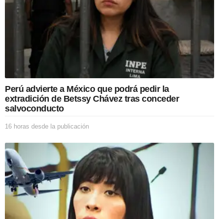
e
l
a
p
u
b
l
i
c
Perú advierte a México que podrá pedir la
a
extradición de Betssy Chávez tras conceder
c
salvoconducto
i
ó
16 horas desde la publicación
1
n
6
h
o
r
a
s
d
e
s