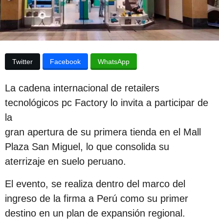
p
a
p
u
u
b
b
l
l
i
Twitter
Facebook
WhatsApp
i
c
a
c
c
La cadena internacional de retailers
i
a
ó
tecnológicos pc Factory lo invita a participar de
c
n
la
i
gran apertura de su primera tienda en el Mall
ó
Plaza San Miguel, lo que consolida su
n
aterrizaje en suelo peruano.
3
a
El evento, se realiza dentro del marco del
ñ
ingreso de la firma a Perú como su primer
o
destino en un plan de expansión regional.