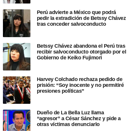
l
a
Perú advierte a México que podrá
p
pedir la extradición de Betssy Chávez
u
tras conceder salvoconducto
b
l
i
c
Betssy Chávez abandona el Perú tras
a
recibir salvoconducto otorgado por el
c
Gobierno de Keiko Fujimori
i
ó
n
Harvey Colchado rechaza pedido de
prisión: “Soy inocente y no permitiré
presiones políticas”
Dueño de La Bella Luz llama
“agresor” a César Sánchez y pide a
otras víctimas denunciarlo