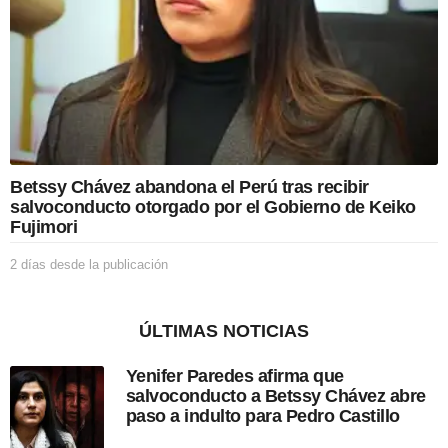
d
e
l
a
p
u
b
l
i
c
Betssy Chávez abandona el Perú tras recibir
a
salvoconducto otorgado por el Gobierno de Keiko
c
Fujimori
i
ó
2 días desde la publicación
2
n
d
í
a
ÚLTIMAS NOTICIAS
s
d
Yenifer Paredes afirma que
e
salvoconducto a Betssy Chávez abre
s
paso a indulto para Pedro Castillo
d
e