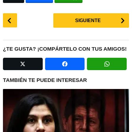
P
SIGUIENTE
o
s
t
P
¿TE GUSTA? ¡COMPÁRTELO CON TUS AMIGOS!
a
g
i
n
TAMBIÉN TE PUEDE INTERESAR
a
t
i
o
n