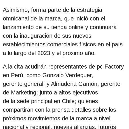
s
Asimismo, forma parte de la estrategia
d
omnicanal de la marca, que inició con el
e
lanzamiento de su tienda online y continuará
s
con la inauguración de sus nuevos
d
establecimientos comerciales físicos en el país
e
a lo largo del 2023 y el próximo año.
l
a
A la cita acudirán representantes de pc Factory
p
en Perú, como Gonzalo Verdeguer,
u
gerente general; y Almudena Gamón, gerente
b
de Marketing; junto a altos ejecutivos
l
de la sede principal en Chile; quienes
i
compartirán con la prensa detalles sobre los
c
próximos movimientos de la marca a nivel
a
nacional y regional, nuevas alianzas, futuros