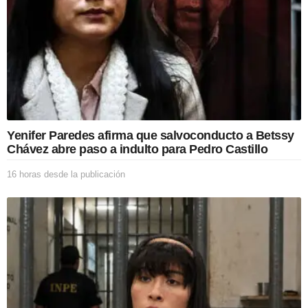
Yenifer Paredes afirma que salvoconducto a Betssy
Chávez abre paso a indulto para Pedro Castillo
16 horas desde la publicación
1
6
h
o
r
a
s
d
e
s
d