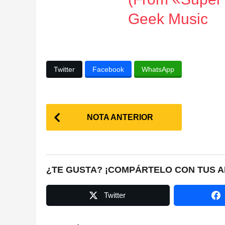
Geek Music
Twitter
Facebook
WhatsApp
P
NOTA ANTERIOR
o
s
t
¿TE GUSTA? ¡COMPÁRTELO CON TUS A
P
Twitter
a