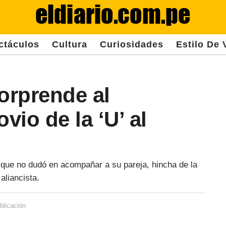
ctáculos
Cultura
Curiosidades
Estilo De 
orprende al
io de la ‘U’ al
 que no dudó en acompañar a su pareja, hincha de la
aliancista.
blicación
3
a
ñ