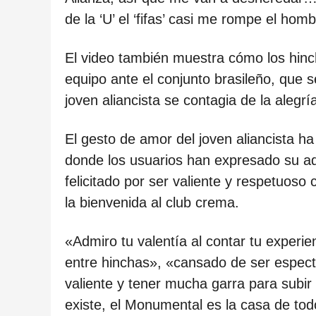
c
de la ‘U’ el ‘fifas’ casi me rompe el homb
a
c
El video también muestra cómo los hin
i
equipo ante el conjunto brasileño, que se
ó
joven aliancista se contagia de la alegrí
n
El gesto de amor del joven aliancista h
donde los usuarios han expresado su ad
felicitado por ser valiente y respetuoso
la bienvenida al club crema.
«Admiro tu valentía al contar tu experi
entre hinchas», «cansado de ser espect
valiente y tener mucha garra para subir
existe, el Monumental es la casa de todo