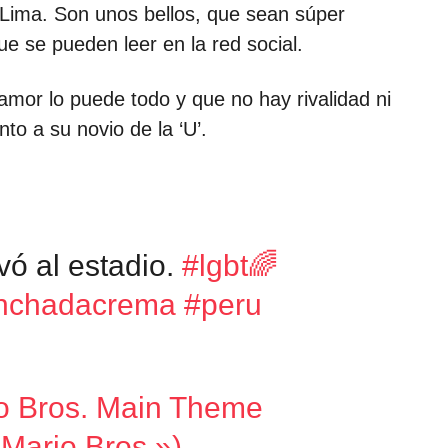
 Lima. Son unos bellos, que sean súper
ue se pueden leer en la red social.
 amor lo puede todo y que no hay rivalidad ni
nto a su novio de la ‘U’.
evó al estadio.
#lgbt🌈
nchadacrema
#peru
o Bros. Main Theme
Mario Bros.») –