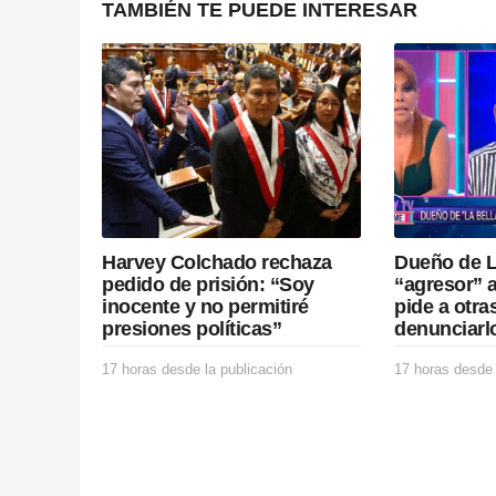
g
TAMBIÉN TE PUEDE INTERESAR
i
n
a
t
i
Harvey Colchado rechaza
Dueño de L
o
pedido de prisión: “Soy
“agresor” 
inocente y no permitiré
pide a otra
n
presiones políticas”
denunciarl
17 horas desde la publicación
1
17 horas desde 
7
h
o
r
a
s