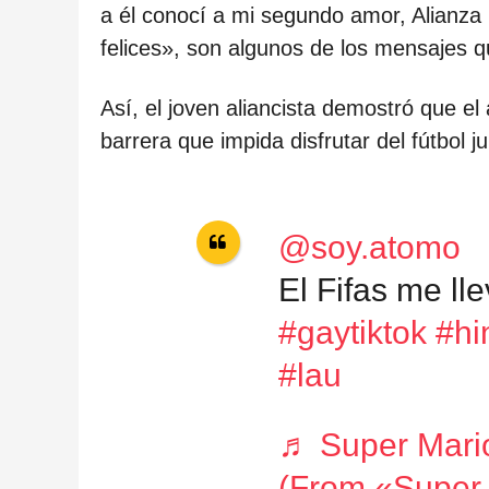
a él conocí a mi segundo amor, Alianza
felices», son algunos de los mensajes q
Así, el joven aliancista demostró que el
barrera que impida disfrutar del fútbol ju
@soy.atomo
El Fifas me ll
#gaytiktok
#hi
#lau
♬ Super Mari
(From «Super 