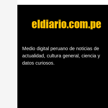
d
e
s
d
e
l
a
p
u
b
Medio digital peruano de noticias de
l
actualidad, cultura general, ciencia y
i
c
datos curiosos.
a
c
i
ó
n