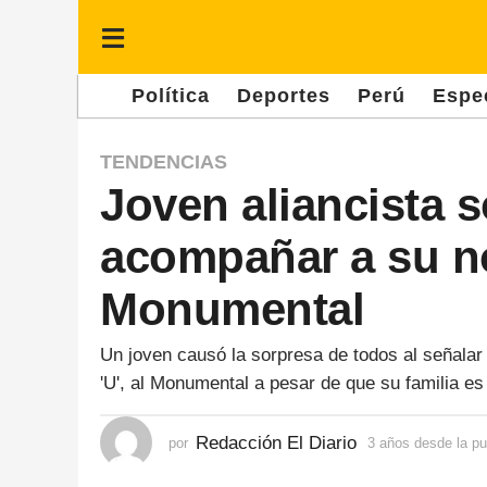
Política
Deportes
Perú
Espe
3
TENDENCIAS
Joven aliancista s
a
ñ
acompañar a su nov
o
s
Monumental
d
e
Un joven causó la sorpresa de todos al señalar
'U', al Monumental a pesar de que su familia es 
s
d
Redacción El Diario
por
3 años desde la pu
e