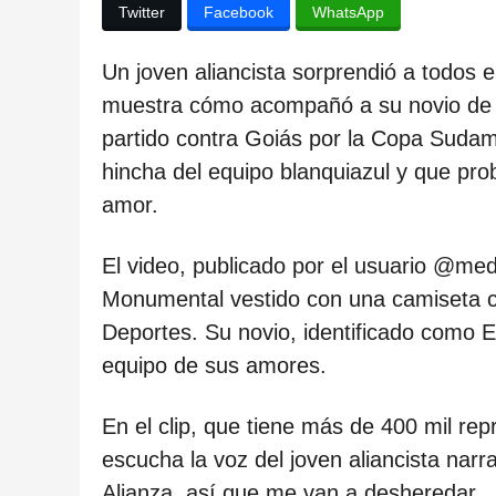
ñ
Twitter
Facebook
WhatsApp
o
s
Un joven aliancista sorprendió a todos e
d
muestra cómo acompañó a su novio de la
e
partido contra Goiás por la Copa Sudam
s
hincha del equipo blanquiazul y que pr
d
amor.
e
El video, publicado por el usuario @me
l
Monumental vestido con una camiseta cr
a
Deportes. Su novio, identificado como El
p
equipo de sus amores.
u
b
En el clip, que tiene más de 400 mil re
l
escucha la voz del joven aliancista narr
i
Alianza, así que me van a desheredar… 