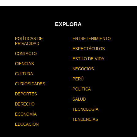
d
s
e
d
s
e
d
l
EXPLORA
e
a
l
p
POLÍTICAS DE
ENTRETENIMIENTO
a
u
PRIVACIDAD
p
b
ESPECTÁCULOS
u
l
CONTACTO
b
i
ESTILO DE VIDA
CIENCIAS
l
c
NEGOCIOS
i
a
CULTURA
c
c
PERÚ
a
i
CURIOSIDADES
c
ó
POLÍTICA
i
n
DEPORTES
ó
SALUD
DERECHO
n
TECNOLOGÍA
ECONOMÍA
TENDENCIAS
EDUCACIÓN