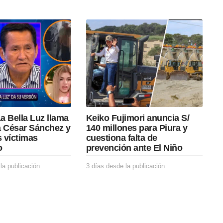
a Bella Luz llama
Keiko Fujimori anuncia S/
a César Sánchez y
140 millones para Piura y
s víctimas
cuestiona falta de
o
prevención ante El Niño
la publicación
1
3 días desde la publicación
3
7
d
h
í
o
a
r
s
a
d
s
e