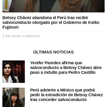
b
l
i
c
Betssy Chávez abandona el Perú tras recibir
a
salvoconducto otorgado por el Gobierno de Keiko
c
Fujimori
i
ó
2 días desde la publicación
2
n
d
í
a
ÚLTIMAS NOTICIAS
s
d
Yenifer Paredes afirma que
e
salvoconducto a Betssy Chávez abre
s
paso a indulto para Pedro Castillo
d
e
l
a
Perú advierte a México que podrá
p
pedir la extradición de Betssy Chávez
u
tras conceder salvoconducto
b
l