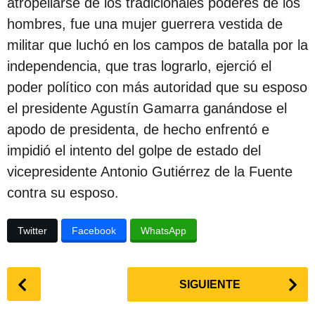
atropellarse de los tradicionales poderes de los
c
hombres, fue una mujer guerrera vestida de
i
militar que luchó en los campos de batalla por la
ó
independencia, que tras lograrlo, ejerció el
n
poder político con más autoridad que su esposo
el presidente Agustín Gamarra ganándose el
apodo de presidenta, de hecho enfrentó e
impidió el intento del golpe de estado del
vicepresidente Antonio Gutiérrez de la Fuente
contra su esposo.
Twitter
Facebook
WhatsApp
P
SIGUIENTE
o
s