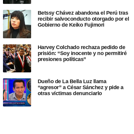
i
c
Betssy Chávez abandona el Perú tras
a
recibir salvoconducto otorgado por el
c
Gobierno de Keiko Fujimori
i
ó
n
Harvey Colchado rechaza pedido de
prisión: “Soy inocente y no permitiré
presiones políticas”
Dueño de La Bella Luz llama
“agresor” a César Sánchez y pide a
otras víctimas denunciarlo