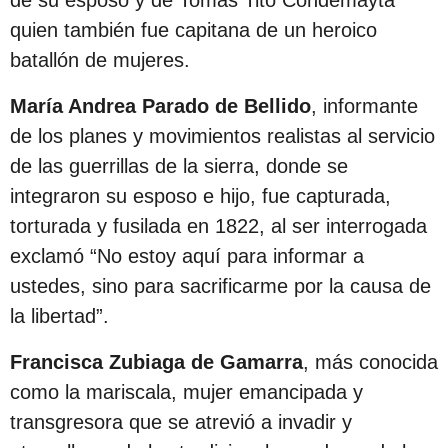
s
quien también fue capitana de un heroico
d
batallón de mujeres.
e
s
María Andrea Parado de Bellido
, informante
d
de los planes y movimientos realistas al servicio
e
de las guerrillas de la sierra, donde se
l
integraron su esposo e hijo, fue capturada,
a
torturada y fusilada en 1822, al ser interrogada
p
exclamó “No estoy aquí para informar a
u
ustedes, sino para sacrificarme por la causa de
b
la libertad”.
l
Francisca Zubiaga de Gamarra
, más conocida
i
como la mariscala, mujer emancipada y
c
transgresora que se atrevió a invadir y
a