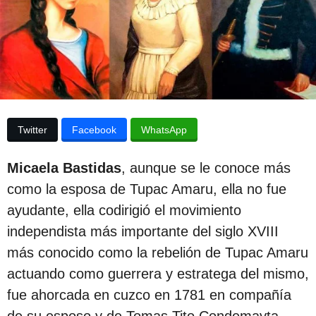
p
d
e
u
l
b
a
p
l
u
i
b
l
c
i
Twitter
Facebook
WhatsApp
c
a
a
c
c
Micaela Bastidas
, aunque se le conoce más
i
i
ó
como la esposa de Tupac Amaru, ella no fue
ó
n
ayudante, ella codirigió el movimiento
n
independista más importante del siglo XVIII
3
más conocido como la rebelión de Tupac Amaru
a
actuando como guerrera y estratega del mismo,
ñ
fue ahorcada en cuzco en 1781 en compañía
o
de su esposo y de Tomas Tito Condemayta