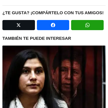
t
P
¿TE GUSTA? ¡COMPÁRTELO CON TUS AMIGOS!
a
g
i
n
TAMBIÉN TE PUEDE INTERESAR
a
t
i
o
n