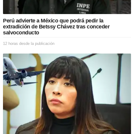
l
i
c
Perú advierte a México que podrá pedir la
a
extradición de Betssy Chávez tras conceder
c
salvoconducto
i
ó
12 horas desde la publicación
1
n
2
h
o
r
a
s
d
e
s
d
e
l
a
p
u