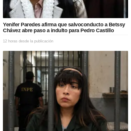
Yenifer Paredes afirma que salvoconducto a Betssy
Chávez abre paso a indulto para Pedro Castillo
12 horas desde la publicación
1
2
h
o
r
a
s
d
e
s
d
e
l
a
p
u
b