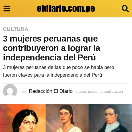
3
CULTURA
3 mujeres peruanas que
a
ñ
contribuyeron a lograr la
o
independencia del Perú
s
3 mujeres peruanas de las que poco se habla pero
d
fueron claves para la independencia del Perú
e
s
Redacción El Diario
por
3 años desde la publicación
3
a
d
ñ
e
o
s
l
d
e
a
s