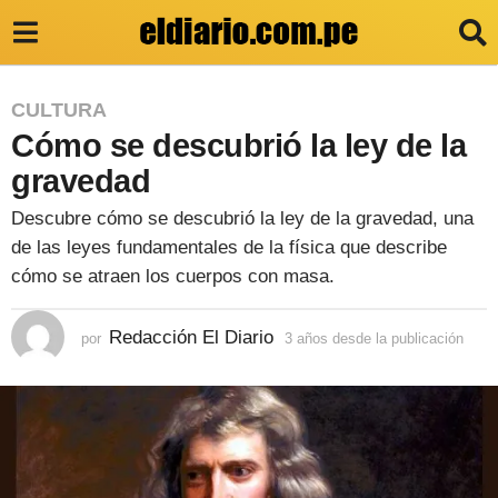
3
CULTURA
Cómo se descubrió la ley de la
a
ñ
gravedad
o
Descubre cómo se descubrió la ley de la gravedad, una
s
de las leyes fundamentales de la física que describe
d
cómo se atraen los cuerpos con masa.
e
Redacción El Diario
por
3 años desde la publicación
3
s
a
d
ñ
o
e
s
l
d
e
a
s