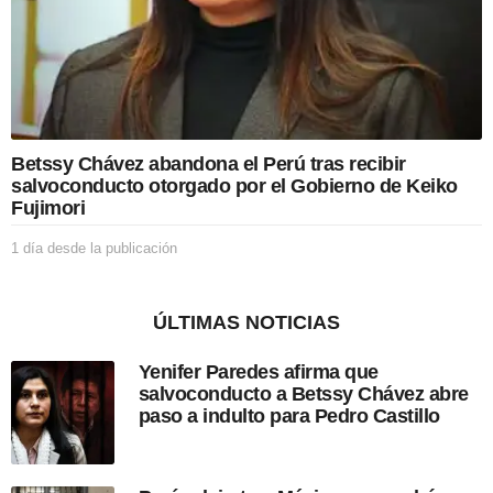
a
p
u
b
l
i
c
a
Betssy Chávez abandona el Perú tras recibir
c
salvoconducto otorgado por el Gobierno de Keiko
i
Fujimori
ó
n
1 día desde la publicación
1
d
í
a
ÚLTIMAS NOTICIAS
d
e
Yenifer Paredes afirma que
s
salvoconducto a Betssy Chávez abre
d
paso a indulto para Pedro Castillo
e
l
a
p