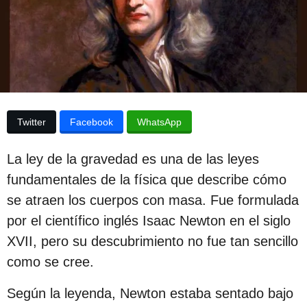
p
d
e
u
l
a
b
p
l
u
b
i
l
c
i
Twitter
Facebook
WhatsApp
c
a
a
c
c
La ley de la gravedad es una de las leyes
i
i
ó
fundamentales de la física que describe cómo
n
ó
se atraen los cuerpos con masa. Fue formulada
n
por el científico inglés Isaac Newton en el siglo
3
XVII, pero su descubrimiento no fue tan sencillo
a
como se cree.
ñ
Según la leyenda, Newton estaba sentado bajo
o