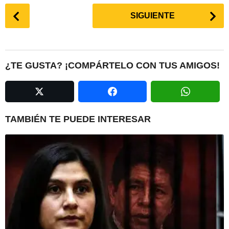
P
SIGUIENTE
o
s
t
P
¿TE GUSTA? ¡COMPÁRTELO CON TUS AMIGOS!
a
g
i
n
TAMBIÉN TE PUEDE INTERESAR
a
t
i
o
n