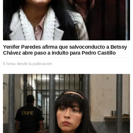
Yenifer Paredes afirma que salvoconducto a Betssy
Chávez abre paso a indulto para Pedro Castillo
6 horas desde la publicación
6
h
o
r
a
s
d
e
s
d
e
l
a