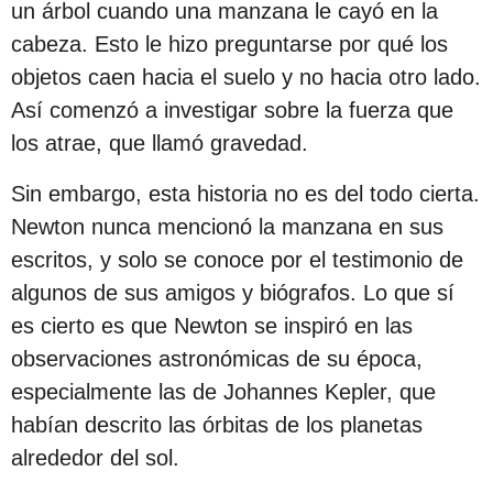
un árbol cuando una manzana le cayó en la
s
cabeza. Esto le hizo preguntarse por qué los
d
objetos caen hacia el suelo y no hacia otro lado.
e
Así comenzó a investigar sobre la fuerza que
s
los atrae, que llamó gravedad.
d
e
Sin embargo, esta historia no es del todo cierta.
l
Newton nunca mencionó la manzana en sus
a
escritos, y solo se conoce por el testimonio de
p
algunos de sus amigos y biógrafos. Lo que sí
u
es cierto es que Newton se inspiró en las
b
observaciones astronómicas de su época,
l
especialmente las de Johannes Kepler, que
i
habían descrito las órbitas de los planetas
c
alrededor del sol.
a