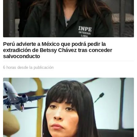
p
u
b
l
i
c
a
Perú advierte a México que podrá pedir la
c
extradición de Betssy Chávez tras conceder
i
salvoconducto
ó
n
6 horas desde la publicación
6
h
o
r
a
s
d
e
s
d
e
l