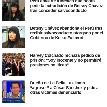
Perú advierte a México que podrá
u
pedir la extradición de Betssy Chávez
b
tras conceder salvoconducto
l
i
c
a
Betssy Chávez abandona el Perú tras
c
recibir salvoconducto otorgado por el
i
Gobierno de Keiko Fujimori
ó
n
Harvey Colchado rechaza pedido de
prisión: “Soy inocente y no permitiré
presiones políticas”
Dueño de La Bella Luz llama
“agresor” a César Sánchez y pide a
otras víctimas denunciarlo