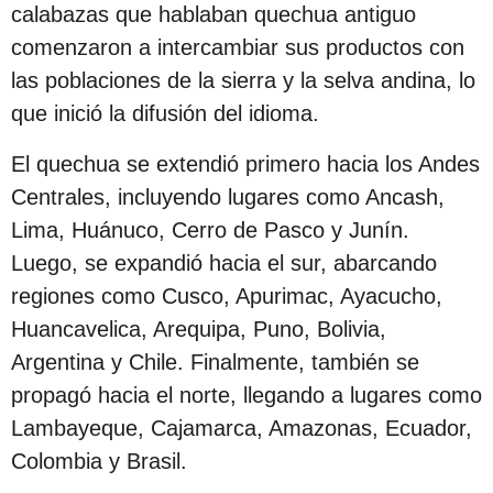
s
calabazas que hablaban quechua antiguo
d
comenzaron a intercambiar sus productos con
e
las poblaciones de la sierra y la selva andina, lo
s
que inició la difusión del idioma.
d
El quechua se extendió primero hacia los Andes
e
Centrales, incluyendo lugares como Ancash,
l
Lima, Huánuco, Cerro de Pasco y Junín.
a
Luego, se expandió hacia el sur, abarcando
p
regiones como Cusco, Apurimac, Ayacucho,
u
Huancavelica, Arequipa, Puno, Bolivia,
b
Argentina y Chile. Finalmente, también se
l
propagó hacia el norte, llegando a lugares como
i
Lambayeque, Cajamarca, Amazonas, Ecuador,
c
Colombia y Brasil.
a