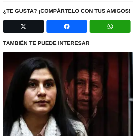
t
P
¿TE GUSTA? ¡COMPÁRTELO CON TUS AMIGOS!
a
g
i
n
TAMBIÉN TE PUEDE INTERESAR
a
t
i
o
n