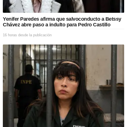
Yenifer Paredes afirma que salvoconducto a Betssy
Chávez abre paso a indulto para Pedro Castillo
16 horas desde la publicación
1
6
h
o
r
a
s
d
e
s
d
e
l
a
p
u
b
l