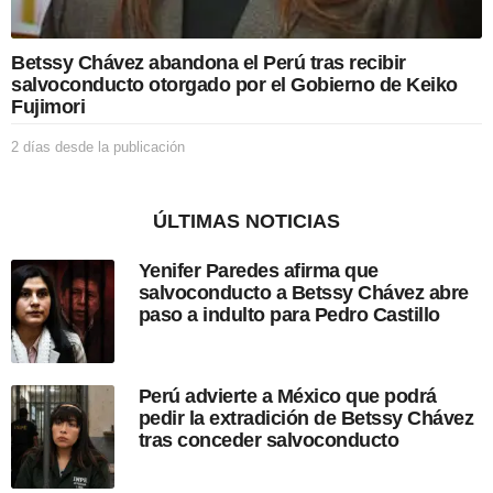
l
i
c
Betssy Chávez abandona el Perú tras recibir
a
salvoconducto otorgado por el Gobierno de Keiko
c
Fujimori
i
ó
2 días desde la publicación
2
n
d
í
a
ÚLTIMAS NOTICIAS
s
d
Yenifer Paredes afirma que
e
salvoconducto a Betssy Chávez abre
s
paso a indulto para Pedro Castillo
d
e
l
a
Perú advierte a México que podrá
p
pedir la extradición de Betssy Chávez
u
tras conceder salvoconducto
b
l
i