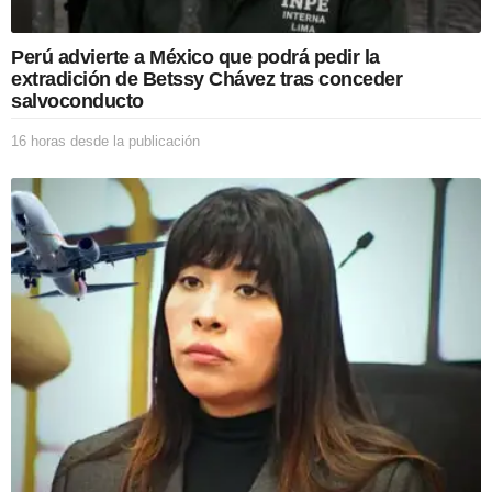
i
c
Perú advierte a México que podrá pedir la
a
extradición de Betssy Chávez tras conceder
c
salvoconducto
i
ó
16 horas desde la publicación
1
n
6
h
o
r
a
s
d
e
s
d
e
l
a
p
u
b