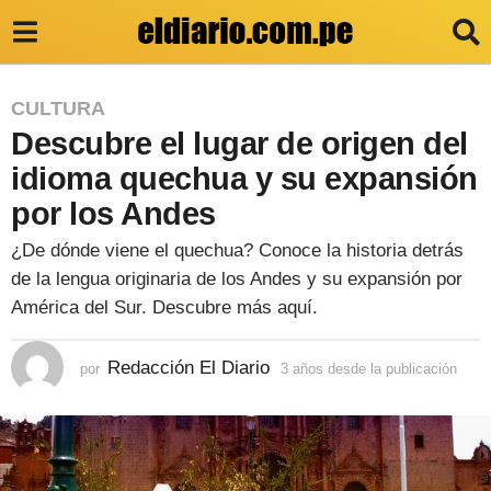
3
CULTURA
Descubre el lugar de origen del
a
ñ
idioma quechua y su expansión
o
por los Andes
s
¿De dónde viene el quechua? Conoce la historia detrás
d
de la lengua originaria de los Andes y su expansión por
e
América del Sur. Descubre más aquí.
s
Redacción El Diario
d
por
3 años desde la publicación
3
a
e
ñ
o
l
s
a
d