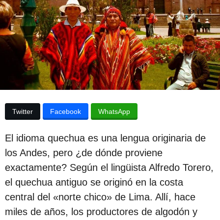
e
p
s
u
d
e
b
l
l
a
p
i
u
b
c
l
a
i
c
c
Twitter
Facebook
WhatsApp
a
i
c
i
ó
El idioma quechua es una lengua originaria de
ó
n
n
los Andes, pero ¿de dónde proviene
3
exactamente? Según el lingüista Alfredo Torero,
a
el quechua antiguo se originó en la costa
ñ
central del «norte chico» de Lima. Allí, hace
o
miles de años, los productores de algodón y