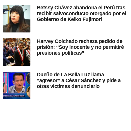
c
Betssy Chávez abandona el Perú tras
a
recibir salvoconducto otorgado por el
c
Gobierno de Keiko Fujimori
i
ó
n
Harvey Colchado rechaza pedido de
prisión: “Soy inocente y no permitiré
presiones políticas”
Dueño de La Bella Luz llama
“agresor” a César Sánchez y pide a
otras víctimas denunciarlo