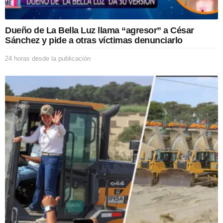
l
i
c
Dueño de La Bella Luz llama “agresor” a César
a
Sánchez y pide a otras víctimas denunciarlo
c
i
24 horas desde la publicación
2
ó
4
n
h
o
r
a
s
d
e
s
d
e
l
a
p
u
b
l