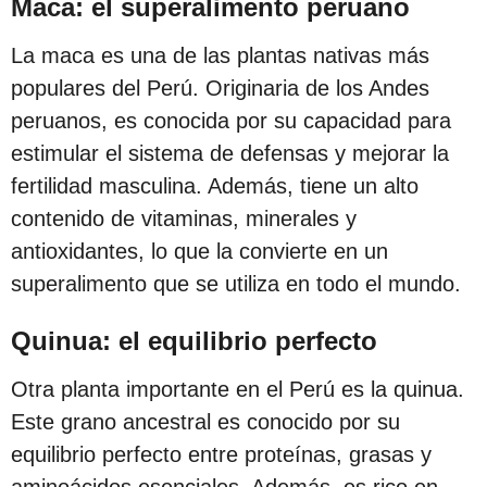
Maca: el superalimento peruano
s
d
La maca es una de las plantas nativas más
e
populares del Perú. Originaria de los Andes
s
peruanos, es conocida por su capacidad para
d
estimular el sistema de defensas y mejorar la
e
fertilidad masculina. Además, tiene un alto
l
contenido de vitaminas, minerales y
a
antioxidantes, lo que la convierte en un
p
superalimento que se utiliza en todo el mundo.
u
Quinua: el equilibrio perfecto
b
l
Otra planta importante en el Perú es la quinua.
i
Este grano ancestral es conocido por su
c
equilibrio perfecto entre proteínas, grasas y
a