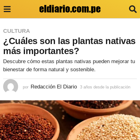
3
CULTURA
¿Cuáles son las plantas nativas
a
ñ
más importantes?
o
Descubre cómo estas plantas nativas pueden mejorar tu
s
bienestar de forma natural y sostenible.
d
e
Redacción El Diario
por
3 años desde la publicación
3
a
s
ñ
d
o
s
e
d
e
l
s
a
d