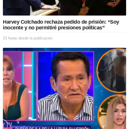
Harvey Colchado rechaza pedido de prisión: “Soy
inocente y no permitiré presiones políticas”
23 horas desde la publicación
2
3
h
o
r
a
s
d
e
s
d
e
l
a
p
u
b