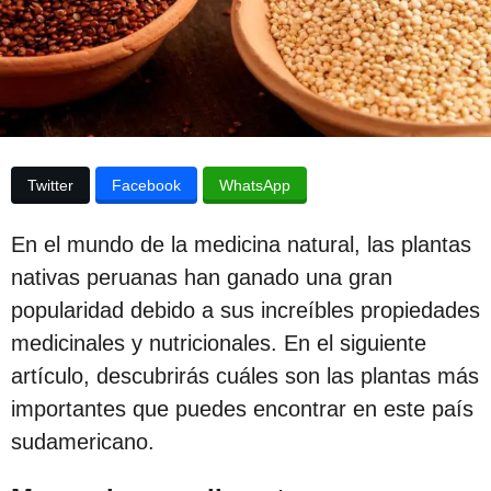
e
p
l
u
a
p
b
u
b
l
l
i
i
c
c
Twitter
Facebook
WhatsApp
a
a
c
i
c
En el mundo de la medicina natural, las plantas
ó
i
n
nativas peruanas han ganado una gran
ó
popularidad debido a sus increíbles propiedades
n
medicinales y nutricionales. En el siguiente
3
artículo, descubrirás cuáles son las plantas más
a
importantes que puedes encontrar en este país
ñ
sudamericano.
o