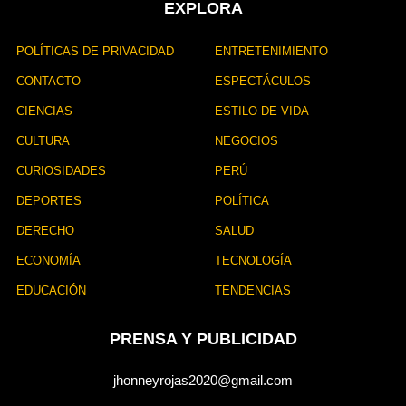
EXPLORA
c
i
ó
POLÍTICAS DE PRIVACIDAD
ENTRETENIMIENTO
n
CONTACTO
ESPECTÁCULOS
CIENCIAS
ESTILO DE VIDA
CULTURA
NEGOCIOS
CURIOSIDADES
PERÚ
DEPORTES
POLÍTICA
DERECHO
SALUD
ECONOMÍA
TECNOLOGÍA
EDUCACIÓN
TENDENCIAS
PRENSA Y PUBLICIDAD
jhonneyrojas2020@gmail.com