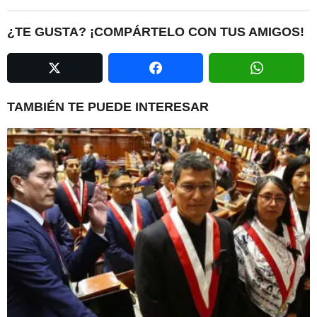
t
P
¿TE GUSTA? ¡COMPÁRTELO CON TUS AMIGOS!
a
g
i
n
TAMBIÉN TE PUEDE INTERESAR
a
t
i
o
n