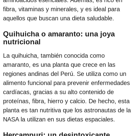
aminoácidos esenciales. Además, es rico en
c
fibra, vitaminas y minerales, y es ideal para
i
aquellos que buscan una dieta saludable.
ó
n
Quihuicha o amaranto: una joya
nutricional
La quihuicha, también conocida como
amaranto, es una planta que crece en las
regiones andinas del Perú. Se utiliza como un
alimento funcional para prevenir enfermedades
cardíacas, gracias a su alto contenido de
proteínas, fibra, hierro y calcio. De hecho, esta
planta es tan nutritiva que los astronautas de la
NASA la utilizan en sus dietas espaciales.
Hercampuri: un desintoxicante