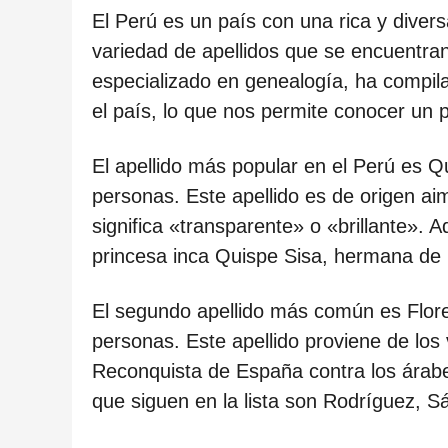
ñ
El Perú es un país con una rica y diversa 
o
variedad de apellidos que se encuentran
s
especializado en genealogía, ha compil
d
el país, lo que nos permite conocer un
e
s
El apellido más popular en el Perú es Q
d
personas. Este apellido es de origen ai
e
significa «transparente» o «brillante». 
l
princesa inca Quispe Sisa, hermana de 
a
p
El segundo apellido más común es Flor
u
personas. Este apellido proviene de los
b
Reconquista de España contra los árabes
l
que siguen en la lista son Rodríguez, S
i