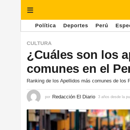
Política
Deportes
Perú
Espe
3
CULTURA
¿Cuáles son los a
a
ñ
comunes en el Pe
o
s
Ranking de los Apellidos más comunes de los 
d
e
Redacción El Diario
por
3 años desde la pu
s
d
e