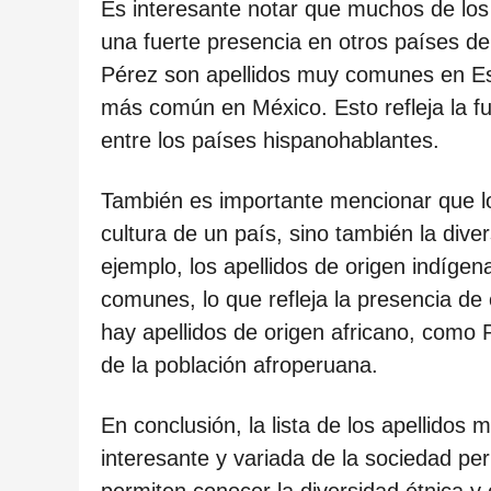
c
Es interesante notar que muchos de los
a
una fuerte presencia en otros países d
c
Pérez son apellidos muy comunes en Esp
i
más común en México. Esto refleja la fue
ó
entre los países hispanohablantes.
n
También es importante mencionar que los 
cultura de un país, sino también la dive
ejemplo, los apellidos de origen indíg
comunes, lo que refleja la presencia d
hay apellidos de origen africano, como 
de la población afroperuana.
En conclusión, la lista de los apellidos
interesante y variada de la sociedad per
permiten conocer la diversidad étnica y 