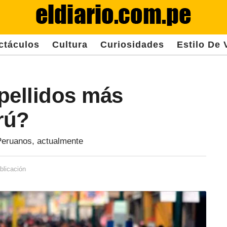
ctáculos
Cultura
Curiosidades
Estilo De 
pellidos más
rú?
Peruanos, actualmente
blicación
3
a
ñ
o
s
d
e