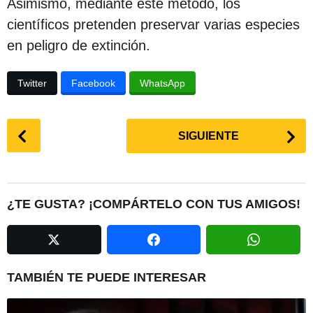
Asimismo, mediante este método, los
científicos pretenden preservar varias especies
en peligro de extinción.
Twitter
Facebook
WhatsApp
P
SIGUIENTE
o
s
t
P
¿TE GUSTA? ¡COMPÁRTELO CON TUS AMIGOS!
a
g
i
n
TAMBIÉN TE PUEDE INTERESAR
a
t