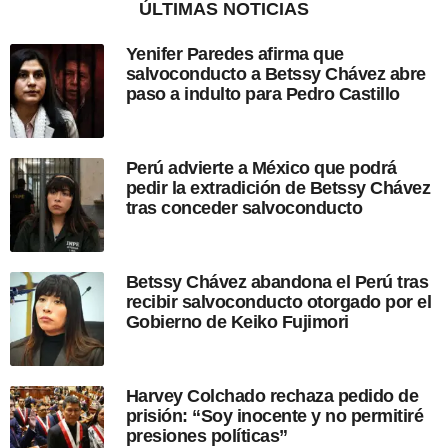
ÚLTIMAS NOTICIAS
d
e
Yenifer Paredes afirma que
s
salvoconducto a Betssy Chávez abre
d
paso a indulto para Pedro Castillo
e
l
a
p
Perú advierte a México que podrá
u
pedir la extradición de Betssy Chávez
b
tras conceder salvoconducto
l
i
c
a
Betssy Chávez abandona el Perú tras
c
recibir salvoconducto otorgado por el
i
Gobierno de Keiko Fujimori
ó
n
Harvey Colchado rechaza pedido de
prisión: “Soy inocente y no permitiré
presiones políticas”