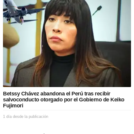
r
a
s
d
e
s
d
e
l
a
p
u
b
l
i
c
Betssy Chávez abandona el Perú tras recibir
a
salvoconducto otorgado por el Gobierno de Keiko
c
Fujimori
i
ó
1 día desde la publicación
1
n
d
í
a