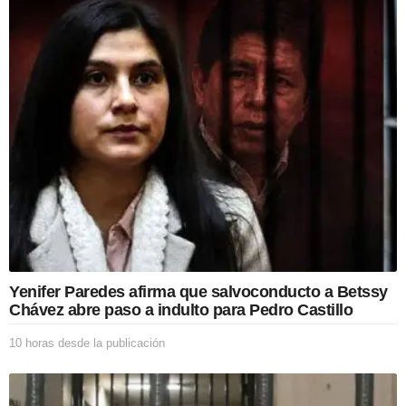
i
o
n
Yenifer Paredes afirma que salvoconducto a Betssy
Chávez abre paso a indulto para Pedro Castillo
10 horas desde la publicación
1
0
h
o