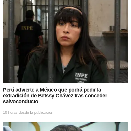
r
a
s
d
e
s
d
e
l
a
p
u
b
l
i
c
Perú advierte a México que podrá pedir la
a
extradición de Betssy Chávez tras conceder
c
salvoconducto
i
ó
10 horas desde la publicación
1
n
0
h
o