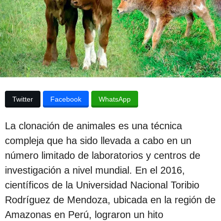
p
d
e
u
l
b
a
p
l
u
i
b
l
c
i
c
a
Twitter
Facebook
WhatsApp
a
c
c
i
i
La clonación de animales es una técnica
ó
ó
n
compleja que ha sido llevada a cabo en un
n
número limitado de laboratorios y centros de
3
investigación a nivel mundial. En el 2016,
a
científicos de la Universidad Nacional Toribio
ñ
Rodríguez de Mendoza, ubicada en la región de
o
Amazonas en Perú, lograron un hito