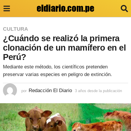
3
CULTURA
¿Cuándo se realizó la primera
a
ñ
clonación de un mamífero en el
o
Perú?
s
Mediante este método, los científicos pretenden
d
preservar varias especies en peligro de extinción.
e
s
Redacción El Diario
por
3 años desde la publicación
3
a
d
ñ
e
o
s
l
d
e
a
s