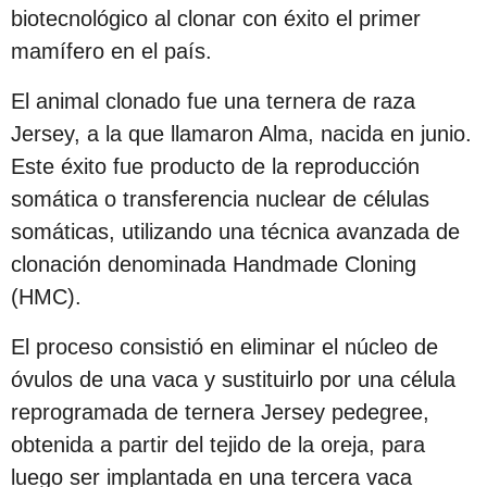
s
biotecnológico al clonar con éxito el primer
d
mamífero en el país.
e
El animal clonado fue una ternera de raza
s
Jersey, a la que llamaron Alma, nacida en junio.
d
Este éxito fue producto de la reproducción
e
somática o transferencia nuclear de células
l
somáticas, utilizando una técnica avanzada de
a
clonación denominada Handmade Cloning
p
(HMC).
u
b
El proceso consistió en eliminar el núcleo de
l
óvulos de una vaca y sustituirlo por una célula
i
reprogramada de ternera Jersey pedegree,
c
obtenida a partir del tejido de la oreja, para
a
luego ser implantada en una tercera vaca