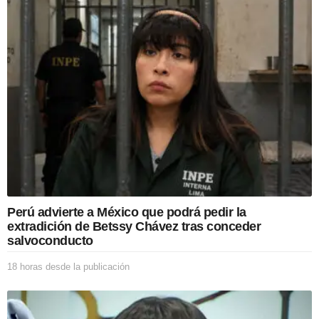
a
s
d
e
s
d
e
l
a
p
u
b
l
i
c
Perú advierte a México que podrá pedir la
a
extradición de Betssy Chávez tras conceder
c
salvoconducto
i
ó
18 horas desde la publicación
1
n
8
h
o