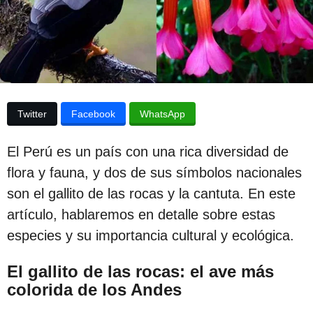
p
l
a
u
p
b
u
b
l
l
i
i
c
c
Twitter
Facebook
WhatsApp
a
c
a
i
El Perú es un país con una rica diversidad de
c
ó
n
flora y fauna, y dos de sus símbolos nacionales
i
son el gallito de las rocas y la cantuta. En este
ó
artículo, hablaremos en detalle sobre estas
n
especies y su importancia cultural y ecológica.
3
a
El gallito de las rocas: el ave más
ñ
colorida de los Andes
o