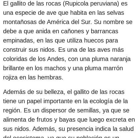
El gallito de las rocas (Rupicola peruviana) es
s
una especie de ave que habita en las selvas
d
montañosas de América del Sur. Su nombre se
e
debe a que anida en cañones y barrancas
s
empinadas, en las que utiliza huecos para
d
construir sus nidos. Es una de las aves más
e
coloridas de los Andes, con una pluma naranja
l
brillante en los machos y una pluma marrón
a
rojiza en las hembras.
p
u
Además de su belleza, el gallito de las rocas
b
tiene un papel importante en la ecología de la
l
región. Es un dispersor de semillas, ya que se
i
alimenta de frutos y bayas que luego excreta en
c
sus nidos. Además, su presencia indica la salud
a
del ecosistema, ya que su población es un