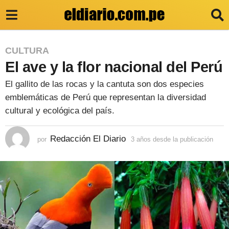
3
CULTURA
El ave y la flor nacional del Perú
a
ñ
El gallito de las rocas y la cantuta son dos especies
o
emblemáticas de Perú que representan la diversidad
s
cultural y ecológica del país.
d
Redacción El Diario
por
3 años desde la publicación
3
e
a
s
ñ
o
d
s
e
d
e
l
s
d
a
e