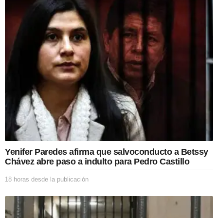
i
o
n
Yenifer Paredes afirma que salvoconducto a Betssy
Chávez abre paso a indulto para Pedro Castillo
18 horas desde la publicación
1
8
h
o
r