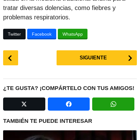
tratar diversas dolencias, como fiebres y
problemas respiratorios.
Twitter
Facebook
WhatsApp
P
SIGUIENTE
o
s
t
P
¿TE GUSTA? ¡COMPÁRTELO CON TUS AMIGOS!
a
g
i
n
TAMBIÉN TE PUEDE INTERESAR
a
t