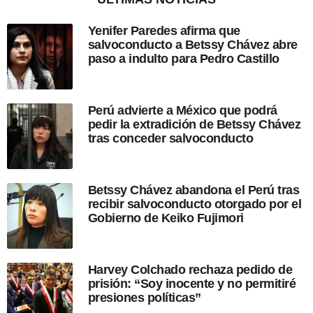
s
d
Yenifer Paredes afirma que
e
salvoconducto a Betssy Chávez abre
s
paso a indulto para Pedro Castillo
d
e
l
a
Perú advierte a México que podrá
p
pedir la extradición de Betssy Chávez
u
tras conceder salvoconducto
b
l
i
c
Betssy Chávez abandona el Perú tras
a
recibir salvoconducto otorgado por el
c
Gobierno de Keiko Fujimori
i
ó
n
Harvey Colchado rechaza pedido de
prisión: “Soy inocente y no permitiré
presiones políticas”