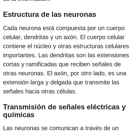
s
d
Estructura de las neuronas
e
Cada neurona está compuesta por un cuerpo
s
celular, dendritas y un axón. El cuerpo celular
d
contiene el núcleo y otras estructuras celulares
e
importantes. Las dendritas son las extensiones
l
cortas y ramificadas que reciben señales de
a
otras neuronas. El axón, por otro lado, es una
p
extensión larga y delgada que transmite las
u
señales hacia otras células.
b
l
Transmisión de señales eléctricas y
i
químicas
c
Las neuronas se comunican a través de un
a