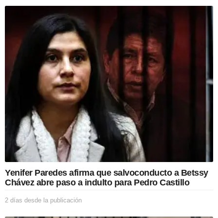
a
t
i
o
n
Yenifer Paredes afirma que salvoconducto a Betssy
Chávez abre paso a indulto para Pedro Castillo
2 días desde la publicación
2
d