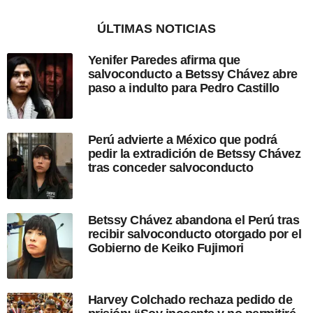
í
a
ÚLTIMAS NOTICIAS
s
d
Yenifer Paredes afirma que
e
salvoconducto a Betssy Chávez abre
s
paso a indulto para Pedro Castillo
d
e
l
a
Perú advierte a México que podrá
p
pedir la extradición de Betssy Chávez
u
tras conceder salvoconducto
b
l
i
c
Betssy Chávez abandona el Perú tras
a
recibir salvoconducto otorgado por el
c
Gobierno de Keiko Fujimori
i
ó
n
Harvey Colchado rechaza pedido de