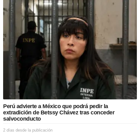
í
a
s
d
e
s
d
e
l
a
p
u
b
l
i
c
a
c
Perú advierte a México que podrá pedir la
i
extradición de Betssy Chávez tras conceder
ó
salvoconducto
n
2 días desde la publicación
2
d