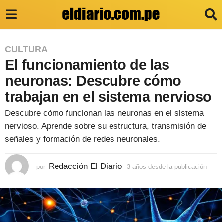
3
CULTURA
El funcionamiento de las
a
ñ
neuronas: Descubre cómo
o
trabajan en el sistema nervioso
s
Descubre cómo funcionan las neuronas en el sistema
d
nervioso. Aprende sobre su estructura, transmisión de
e
señales y formación de redes neuronales.
s
Redacción El Diario
d
por
3 años desde la publicación
3
a
e
ñ
o
l
s
a
d