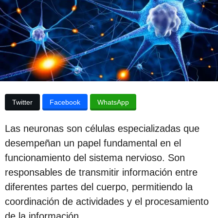
e
p
s
u
d
e
b
l
l
a
p
i
u
b
c
l
a
i
Twitter
Facebook
WhatsApp
c
c
a
i
c
Las neuronas son células especializadas que
i
ó
ó
desempeñan un papel fundamental en el
n
n
funcionamiento del sistema nervioso. Son
3
responsables de transmitir información entre
a
diferentes partes del cuerpo, permitiendo la
ñ
coordinación de actividades y el procesamiento
o
de la información.