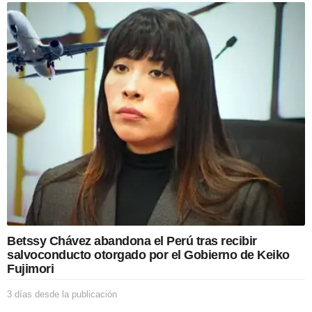
í
a
s
d
e
s
d
e
l
a
p
u
b
l
i
c
a
c
Betssy Chávez abandona el Perú tras recibir
i
salvoconducto otorgado por el Gobierno de Keiko
ó
Fujimori
n
3 días desde la publicación
3
d