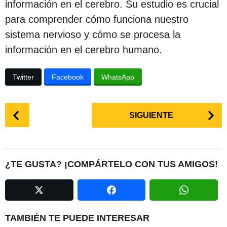
información en el cerebro. Su estudio es crucial
para comprender cómo funciona nuestro
sistema nervioso y cómo se procesa la
información en el cerebro humano.
Twitter
Facebook
WhatsApp
P
SIGUIENTE
o
s
t
P
¿TE GUSTA? ¡COMPÁRTELO CON TUS AMIGOS!
a
g
i
n
TAMBIÉN TE PUEDE INTERESAR