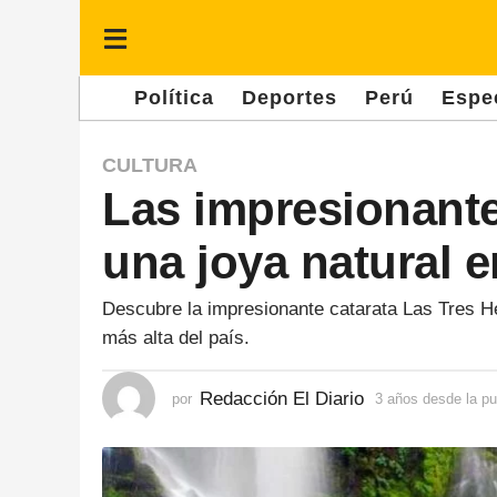
Política
Deportes
Perú
Espe
3
CULTURA
Las impresionant
a
ñ
una joya natural e
o
s
Descubre la impresionante catarata Las Tres H
d
más alta del país.
e
s
Redacción El Diario
por
3 años desde la pu
d
e