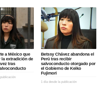
rte a México que
Betssy Chávez abandona el
 la extradición de
Perú tras recibir
vez tras
salvoconducto otorgado por
alvoconducto
el Gobierno de Keiko
Fujimori
 publicación
1
h
1 día desde la publicación
1
o
d
r
í
a
a
d
d
e
e