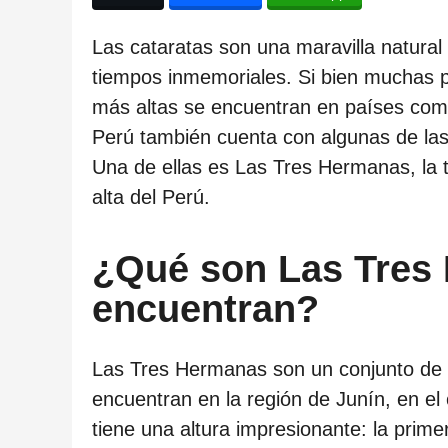
ñ
o
Las cataratas son una maravilla natura
s
tiempos inmemoriales. Si bien muchas 
d
más altas se encuentran en países com
e
Perú también cuenta con algunas de la
s
Una de ellas es Las Tres Hermanas, la 
d
alta del Perú.
e
l
¿Qué son Las Tres
a
encuentran?
p
u
b
Las Tres Hermanas son un conjunto de 
l
encuentran en la región de Junín, en e
i
tiene una altura impresionante: la pri