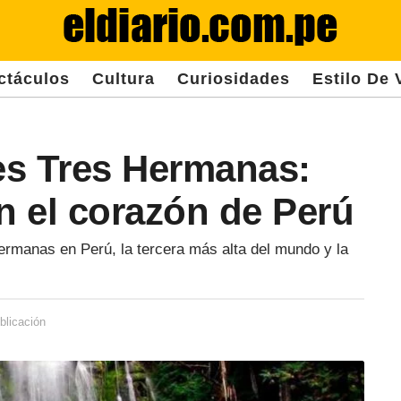
ctáculos
Cultura
Curiosidades
Estilo De 
es Tres Hermanas:
n el corazón de Perú
ermanas en Perú, la tercera más alta del mundo y la
blicación
3
a
ñ
o
s