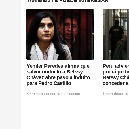
g
TAMBIÉN TE PUEDE INTERESAR
i
n
a
t
i
Yenifer Paredes afirma que
Perú advie
o
salvoconducto a Betssy
podrá pedir
Chávez abre paso a indulto
Betssy Chá
n
para Pedro Castillo
conceder s
30 minutos desde la publicación
3
1 hora desde la
0
m
i
n
u
t