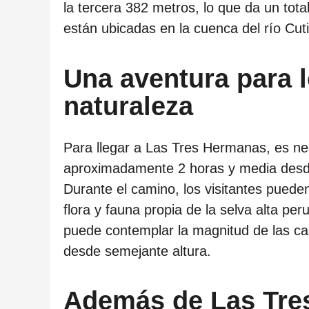
c
la tercera 382 metros, lo que da un tota
a
están ubicadas en la cuenca del río Cutiv
c
i
Una aventura para 
ó
naturaleza
n
Para llegar a Las Tres Hermanas, es ne
aproximadamente 2 horas y media desd
Durante el camino, los visitantes pueden
flora y fauna propia de la selva alta per
puede contemplar la magnitud de las cas
desde semejante altura.
Además de Las Tre