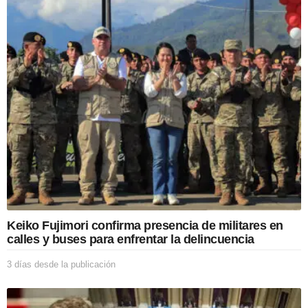
a
s
d
e
s
d
e
l
a
p
u
b
l
i
c
a
c
Keiko Fujimori confirma presencia de militares en
i
calles y buses para enfrentar la delincuencia
ó
n
3 días desde la publicación
3
d
í
a