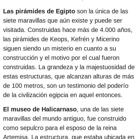
s
Las pirámides de Egipto
son la única de las
d
siete maravillas que aún existe y puede ser
e
visitada. Construidas hace más de 4.000 años,
s
las pirámides de Keops, Kefrén y Micerino
d
siguen siendo un misterio en cuanto a su
e
construcción y el motivo por el cual fueron
l
construidas. La grandeza y la majestuosidad de
a
estas estructuras, que alcanzan alturas de más
p
de 100 metros, son un testimonio del poderío
u
de la civilización egipcia en aquel entonces.
b
l
El museo de Halicarnaso
, una de las siete
i
maravillas del mundo antiguo, fue construido
c
como sepulcro para el esposo de la reina
a
Artemisa. La estructura, que estaba ubicada en