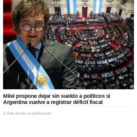
s
d
e
s
d
e
l
a
p
u
b
l
i
c
a
c
Milei propone dejar sin sueldo a políticos si
i
Argentina vuelve a registrar déficit fiscal
ó
n
3 días desde la publicación
3
d
í
a
s