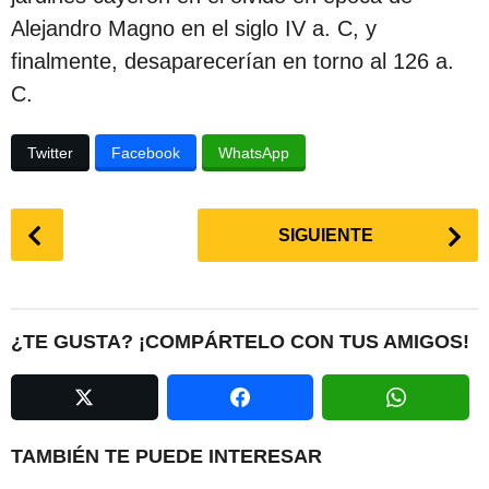
Alejandro Magno en el siglo IV a. C, y
finalmente, desaparecerían en torno al 126 a.
C.
Twitter
Facebook
WhatsApp
P
SIGUIENTE
o
s
t
P
¿TE GUSTA? ¡COMPÁRTELO CON TUS AMIGOS!
a
g
i
n
TAMBIÉN TE PUEDE INTERESAR
a