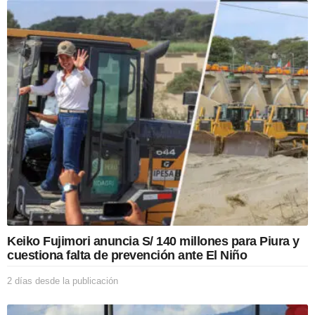
t
i
o
n
Keiko Fujimori anuncia S/ 140 millones para Piura y
cuestiona falta de prevención ante El Niño
2 días desde la publicación
2
d
í