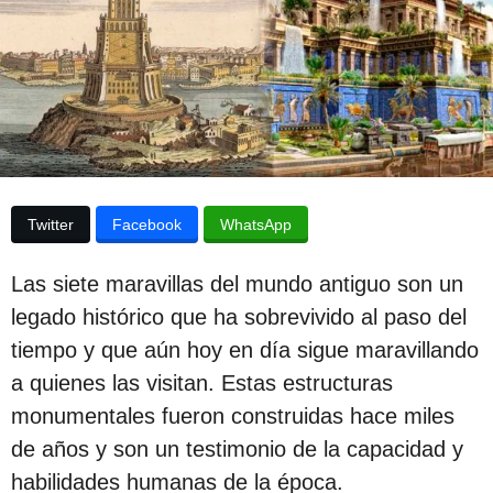
p
s
d
u
e
b
l
a
l
p
i
u
b
c
l
i
a
Twitter
Facebook
WhatsApp
c
c
a
c
i
Las siete maravillas del mundo antiguo son un
i
ó
ó
legado histórico que ha sobrevivido al paso del
n
n
tiempo y que aún hoy en día sigue maravillando
3
a quienes las visitan. Estas estructuras
a
monumentales fueron construidas hace miles
ñ
de años y son un testimonio de la capacidad y
o
habilidades humanas de la época.