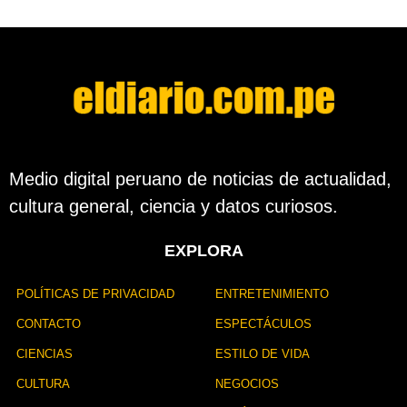
d
e
s
d
e
l
a
p
u
b
Medio digital peruano de noticias de actualidad,
l
cultura general, ciencia y datos curiosos.
i
c
a
EXPLORA
c
i
ó
POLÍTICAS DE PRIVACIDAD
ENTRETENIMIENTO
n
CONTACTO
ESPECTÁCULOS
CIENCIAS
ESTILO DE VIDA
CULTURA
NEGOCIOS