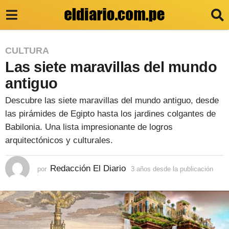
3
CULTURA
Las siete maravillas del mundo
a
ñ
antiguo
o
Descubre las siete maravillas del mundo antiguo, desde
s
las pirámides de Egipto hasta los jardines colgantes de
d
Babilonia. Una lista impresionante de logros
arquitectónicos y culturales.
e
s
Redacción El Diario
por
3 años desde la publicación
3
d
a
e
ñ
o
l
s
a
d
e