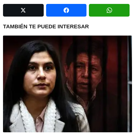
a
g
i
n
TAMBIÉN TE PUEDE INTERESAR
a
t
i
o
n