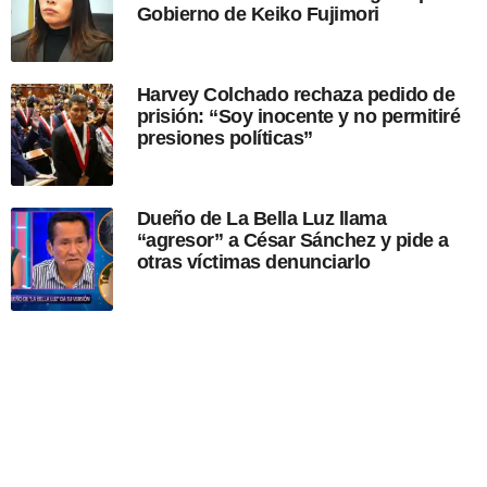
Gobierno de Keiko Fujimori
ó
n
Harvey Colchado rechaza pedido de
prisión: “Soy inocente y no permitiré
presiones políticas”
Dueño de La Bella Luz llama
“agresor” a César Sánchez y pide a
otras víctimas denunciarlo