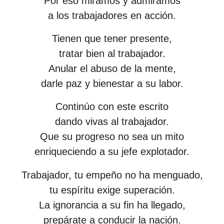
Por eso miramos y admiramos
s
a los trabajadores en acción.
d
e
Tienen que tener presente,
s
tratar bien al trabajador.
d
Anular el abuso de la mente,
e
darle paz y bienestar a su labor.
l
Continúo con este escrito
a
dando vivas al trabajador.
p
Que su progreso no sea un mito
u
enriqueciendo a su jefe explotador.
b
l
Trabajador, tu empeño no ha menguado,
i
tu espíritu exige superación.
c
La ignorancia a su fin ha llegado,
a
prepárate a conducir la nación.