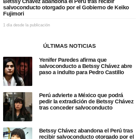
Betssy Chávez abandona el Perú tras recibir
i
salvoconducto otorgado por el Gobierno de Keiko
c
Fujimori
a
c
1 día desde la publicación
1
i
d
ó
í
n
a
ÚLTIMAS NOTICIAS
d
e
Yenifer Paredes afirma que
s
salvoconducto a Betssy Chávez abre
d
paso a indulto para Pedro Castillo
e
l
a
p
Perú advierte a México que podrá
u
pedir la extradición de Betssy Chávez
b
tras conceder salvoconducto
l
i
c
a
Betssy Chávez abandona el Perú tras
c
recibir salvoconducto otorgado por el
i