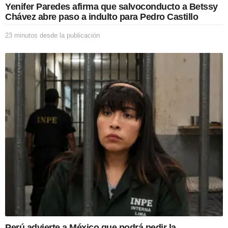
Yenifer Paredes afirma que salvoconducto a Betssy
Chávez abre paso a indulto para Pedro Castillo
23 minutos desde la publicación
2
3
m
i
n
u
t
o
s
d
e
s
d
e
l
a
p
u
b
l
Perú advierte a México que podrá pedir la