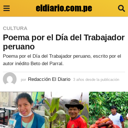
3
CULTURA
Poema por el Día del Trabajador
a
ñ
peruano
o
Poema por el Día del Trabajador peruano, escrito por el
s
autor inédito Beto del Parral.
d
e
Redacción El Diario
por
3 años desde la publicación
3
a
s
ñ
d
o
s
e
d
e
l
s
a
d