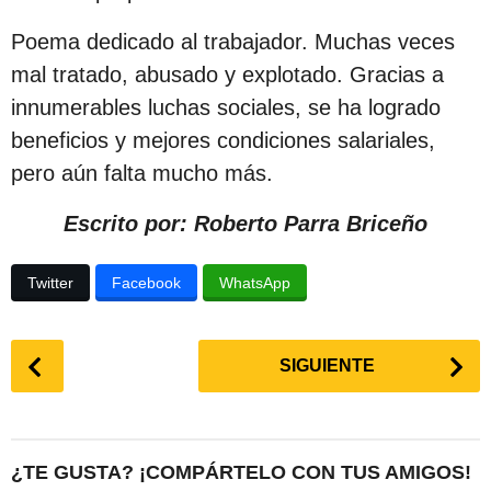
c
Poema dedicado al trabajador. Muchas veces
i
mal tratado, abusado y explotado. Gracias a
ó
innumerables luchas sociales, se ha logrado
n
beneficios y mejores condiciones salariales,
pero aún falta mucho más.
Escrito por: Roberto Parra Briceño
Twitter
Facebook
WhatsApp
P
SIGUIENTE
o
s
t
P
¿TE GUSTA? ¡COMPÁRTELO CON TUS AMIGOS!