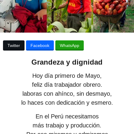
e
p
l
u
a
p
b
u
b
l
l
i
i
Twitter
Facebook
WhatsApp
c
c
a
a
c
Grandeza y dignidad
i
c
ó
i
n
Hoy día primero de Mayo,
ó
feliz día trabajador obrero.
n
laboras con ahínco, sin desmayo,
3
lo haces con dedicación y esmero.
a
En el Perú necesitamos
ñ
más trabajo y producción.
o