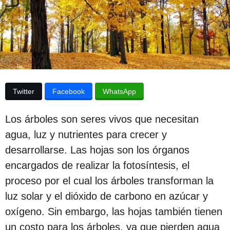
p
d
e
u
l
a
b
p
l
u
b
i
l
c
i
Twitter
Facebook
WhatsApp
c
a
a
c
c
Los árboles son seres vivos que necesitan
i
i
ó
agua, luz y nutrientes para crecer y
n
ó
desarrollarse. Las hojas son los órganos
n
encargados de realizar la fotosíntesis, el
3
proceso por el cual los árboles transforman la
a
luz solar y el dióxido de carbono en azúcar y
ñ
oxígeno. Sin embargo, las hojas también tienen
o
un costo para los árboles, ya que pierden agua