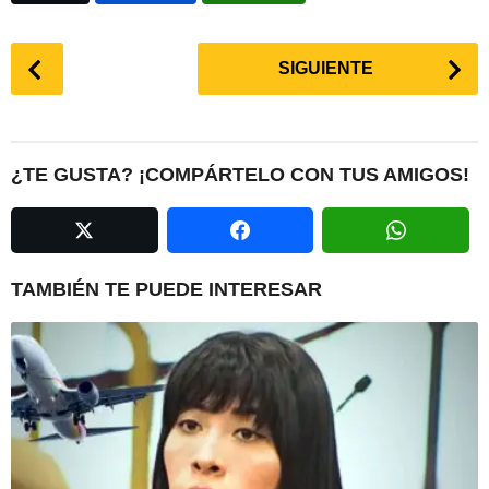
P
SIGUIENTE
o
s
t
P
¿TE GUSTA? ¡COMPÁRTELO CON TUS AMIGOS!
a
g
i
n
TAMBIÉN TE PUEDE INTERESAR
a
t
i
o
n