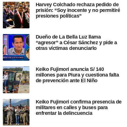
Harvey Colchado rechaza pedido de
p
prisión: “Soy inocente y no permitiré
u
presiones políticas”
b
l
i
c
Dueño de La Bella Luz llama
a
“agresor” a César Sánchez y pide a
c
otras víctimas denunciarlo
i
ó
n
Keiko Fujimori anuncia S/ 140
millones para Piura y cuestiona falta
de prevención ante El Niño
Keiko Fujimori confirma presencia de
militares en calles y buses para
enfrentar la delincuencia