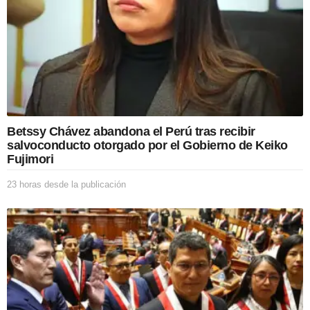
Betssy Chávez abandona el Perú tras recibir
salvoconducto otorgado por el Gobierno de Keiko
Fujimori
23 horas desde la publicación
2
3
h
o
r
a
s
d
e
s