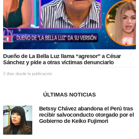
a
p
u
b
l
i
c
a
c
Dueño de La Bella Luz llama “agresor” a César
i
Sánchez y pide a otras víctimas denunciarlo
ó
n
2 días desde la publicación
2
d
í
a
ÚLTIMAS NOTICIAS
s
d
Betssy Chávez abandona el Perú tras
e
recibir salvoconducto otorgado por el
s
Gobierno de Keiko Fujimori
d
e
l
a