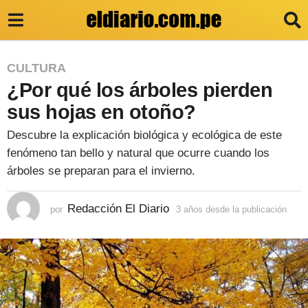
3
CULTURA
¿Por qué los árboles pierden
a
ñ
sus hojas en otoño?
o
Descubre la explicación biológica y ecológica de este
s
fenómeno tan bello y natural que ocurre cuando los
d
árboles se preparan para el invierno.
e
Redacción El Diario
por
3 años desde la publicación
3
s
a
d
ñ
o
e
s
l
d
e
a
s