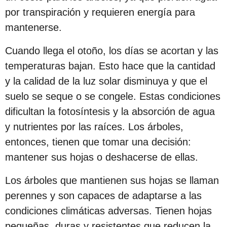
s
por transpiración y requieren energía para
d
mantenerse.
e
Cuando llega el otoño, los días se acortan y las
s
temperaturas bajan. Esto hace que la cantidad
d
y la calidad de la luz solar disminuya y que el
e
suelo se seque o se congele. Estas condiciones
l
dificultan la fotosíntesis y la absorción de agua
a
y nutrientes por las raíces. Los árboles,
p
entonces, tienen que tomar una decisión:
u
mantener sus hojas o deshacerse de ellas.
b
l
Los árboles que mantienen sus hojas se llaman
i
perennes y son capaces de adaptarse a las
c
condiciones climáticas adversas. Tienen hojas
a
pequeñas, duras y resistentes que reducen la