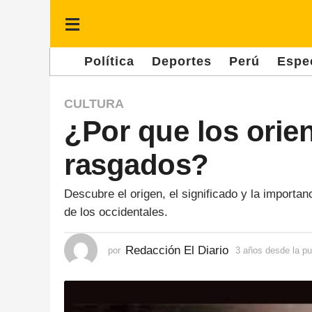
Política
Deportes
Perú
Espe
3
CULTURA
¿Por que los orien
a
ñ
rasgados?
o
s
Descubre el origen, el significado y la importan
d
de los occidentales.
e
s
Redacción El Diario
por
3 años desde la pu
d
e