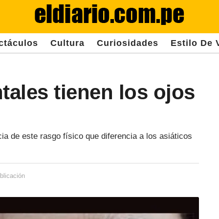
ctáculos
Cultura
Curiosidades
Estilo De 
tales tienen los ojos
cia de este rasgo físico que diferencia a los asiáticos
blicación
3
a
ñ
o
s