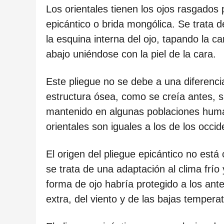
ñ
Los orientales tienen los ojos rasgados 
o
epicántico o brida mongólica. Se trata 
s
la esquina interna del ojo, tapando la c
d
abajo uniéndose con la piel de la cara.
e
s
Este pliegue no se debe a una diferencia
d
estructura ósea, como se creía antes, s
e
mantenido en algunas poblaciones huma
l
orientales son iguales a los de los occide
a
p
El origen del pliegue epicántico no está
u
se trata de una adaptación al clima frío
b
forma de ojo habría protegido a los ant
l
extra, del viento y de las bajas temper
i