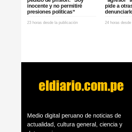
o
inocente y no permitiré
pide a otra
n
presiones políticas”
denunciarl
23 horas desde la publicación
2
24 horas desde 
3
h
o
r
a
s
d
e
s
d
e
l
a
p
u
b
Medio digital peruano de noticias de
l
actualidad, cultura general, ciencia y
i
c