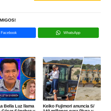
MIGOS!
Facebook
WhatsApp
a Bella Luz llama
Keiko Fujimori anuncia S/
a César Sánchez y
140 millones para Piura y