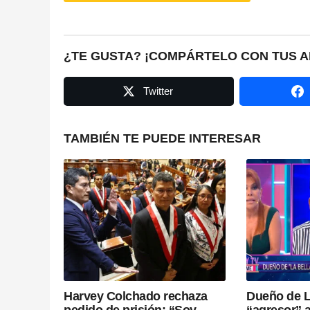
o
s
t
¿TE GUSTA? ¡COMPÁRTELO CON TUS A
P
Twitter
a
g
TAMBIÉN TE PUEDE INTERESAR
i
n
a
t
i
Harvey Colchado rechaza
Dueño de L
pedido de prisión: “Soy
“agresor” 