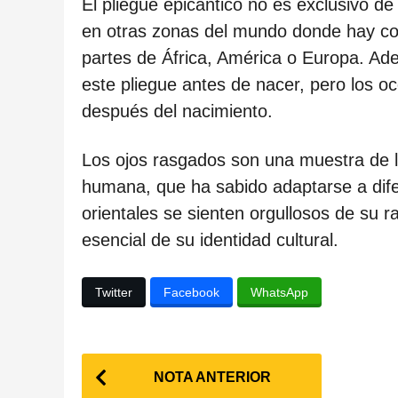
c
El pliegue epicántico no es exclusivo de
a
en otras zonas del mundo donde hay co
c
partes de África, América o Europa. A
i
este pliegue antes de nacer, pero los 
ó
después del nacimiento.
n
Los ojos rasgados son una muestra de la
humana, que ha sabido adaptarse a dife
orientales se sienten orgullosos de su r
esencial de su identidad cultural.
Twitter
Facebook
WhatsApp
P
NOTA ANTERIOR