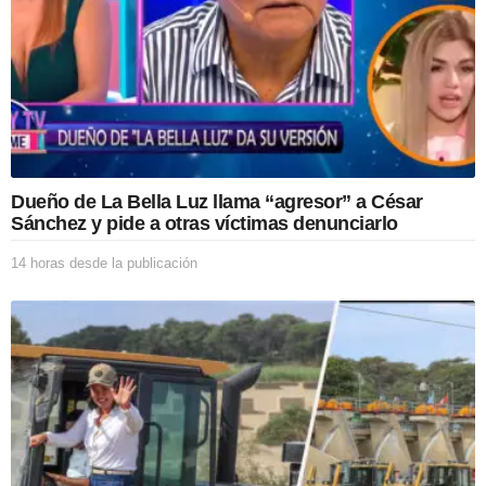
e
l
a
p
u
b
l
i
c
Dueño de La Bella Luz llama “agresor” a César
a
Sánchez y pide a otras víctimas denunciarlo
c
i
14 horas desde la publicación
1
ó
4
n
h
o
r
a
s
d
e
s
d