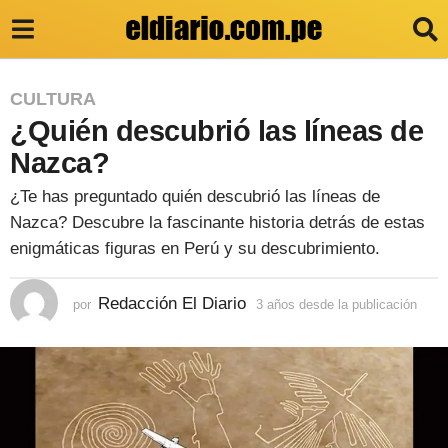
3
CULTURA
¿Quién descubrió las líneas de
a
ñ
Nazca?
o
¿Te has preguntado quién descubrió las líneas de
s
Nazca? Descubre la fascinante historia detrás de estas
d
enigmáticas figuras en Perú y su descubrimiento.
e
Redacción El Diario
por
3 años desde la publicación
3
s
a
d
ñ
o
e
s
l
d
e
a
s