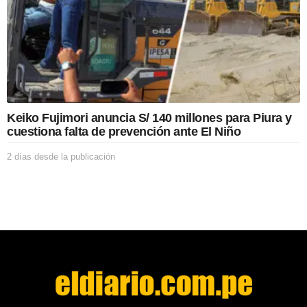
e
l
a
p
u
b
l
i
c
Keiko Fujimori anuncia S/ 140 millones para Piura y
a
cuestiona falta de prevención ante El Niño
c
i
2 días desde la publicación
2
ó
d
n
í
a
s
d
e
s
d
e
l
a