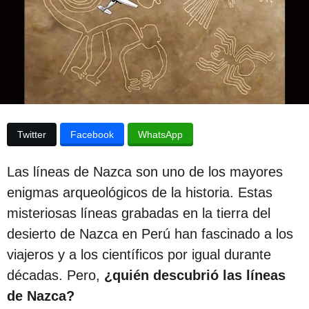
p
d
e
u
l
a
b
p
l
u
b
i
l
c
i
c
a
Twitter
Facebook
WhatsApp
a
c
c
i
Las líneas de Nazca son uno de los mayores
i
ó
n
enigmas arqueológicos de la historia. Estas
ó
misteriosas líneas grabadas en la tierra del
n
desierto de Nazca en Perú han fascinado a los
3
viajeros y a los científicos por igual durante
a
décadas. Pero,
¿quién descubrió las líneas
ñ
de Nazca?
o