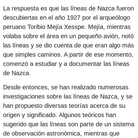
s
La respuesta es que las líneas de Nazca fueron
d
descubiertas en el año 1927 por el arqueólogo
e
peruano Toribio Mejía Xesspe. Mejía, mientras
s
volaba sobre el área en un pequeño avión, notó
d
las líneas y se dio cuenta de que eran algo más
e
que simples caminos. A partir de ese momento,
l
comenzó a estudiar y a documentar las líneas
a
de Nazca.
p
u
Desde entonces, se han realizado numerosas
b
investigaciones sobre las líneas de Nazca, y se
l
han propuesto diversas teorías acerca de su
i
origen y significado. Algunos teóricos han
c
sugerido que las líneas son parte de un sistema
a
de observación astronómica, mientras que