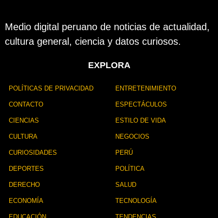
p
u
b
Medio digital peruano de noticias de actualidad,
l
cultura general, ciencia y datos curiosos.
i
c
a
EXPLORA
c
i
ó
POLÍTICAS DE PRIVACIDAD
ENTRETENIMIENTO
n
CONTACTO
ESPECTÁCULOS
CIENCIAS
ESTILO DE VIDA
CULTURA
NEGOCIOS
CURIOSIDADES
PERÚ
DEPORTES
POLÍTICA
DERECHO
SALUD
ECONOMÍA
TECNOLOGÍA
EDUCACIÓN
TENDENCIAS