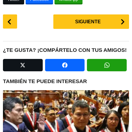
P
SIGUIENTE
o
s
t
P
¿TE GUSTA? ¡COMPÁRTELO CON TUS AMIGOS!
a
g
i
n
TAMBIÉN TE PUEDE INTERESAR
a
t
i
o
n