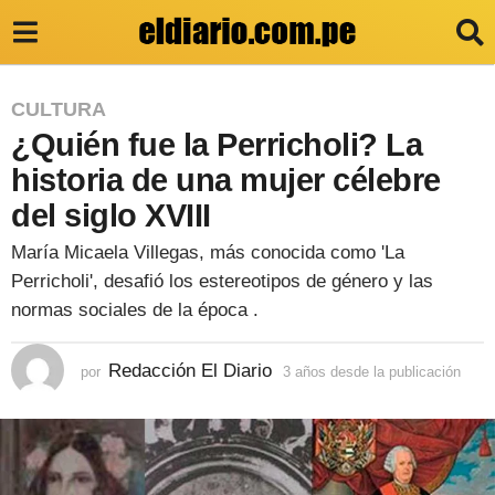
3
CULTURA
¿Quién fue la Perricholi? La
a
ñ
historia de una mujer célebre
o
del siglo XVIII
s
María Micaela Villegas, más conocida como 'La
d
Perricholi', desafió los estereotipos de género y las
e
normas sociales de la época .
s
Redacción El Diario
d
por
3 años desde la publicación
3
a
e
ñ
o
l
s
a
d