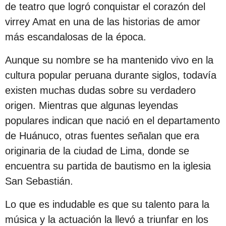
s
de teatro que logró conquistar el corazón del
d
virrey Amat en una de las historias de amor
e
más escandalosas de la época.
s
Aunque su nombre se ha mantenido vivo en la
d
cultura popular peruana durante siglos, todavía
e
existen muchas dudas sobre su verdadero
l
origen. Mientras que algunas leyendas
a
populares indican que nació en el departamento
p
de Huánuco, otras fuentes señalan que era
u
originaria de la ciudad de Lima, donde se
b
encuentra su partida de bautismo en la iglesia
l
San Sebastián.
i
c
Lo que es indudable es que su talento para la
a
música y la actuación la llevó a triunfar en los