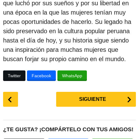
que luchó por sus sueños y por su libertad en
una época en la que las mujeres tenían muy
pocas oportunidades de hacerlo. Su legado ha
sido preservado en la cultura popular peruana
hasta el día de hoy, y su historia sigue siendo
una inspiración para muchas mujeres que
buscan forjar su propio camino en el mundo.
Twitter
Facebook
WhatsApp
P
SIGUIENTE
o
s
t
P
¿TE GUSTA? ¡COMPÁRTELO CON TUS AMIGOS!
a