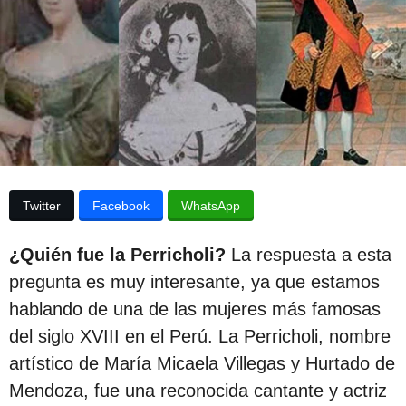
e
p
s
u
d
e
b
l
l
a
p
i
u
b
c
l
a
i
c
c
Twitter
Facebook
WhatsApp
a
i
c
i
ó
¿Quién fue la Perricholi?
La respuesta a esta
ó
n
n
pregunta es muy interesante, ya que estamos
3
hablando de una de las mujeres más famosas
a
del siglo XVIII en el Perú. La Perricholi, nombre
ñ
artístico de María Micaela Villegas y Hurtado de
o
Mendoza, fue una reconocida cantante y actriz