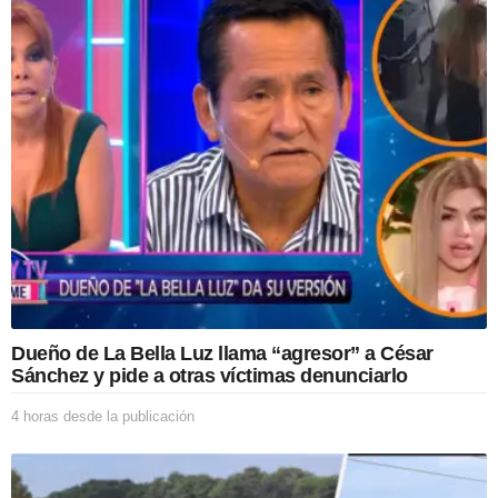
a
s
d
e
s
d
e
l
a
p
u
b
l
i
c
a
Dueño de La Bella Luz llama “agresor” a César
c
Sánchez y pide a otras víctimas denunciarlo
i
ó
4 horas desde la publicación
4
n
h
o
r