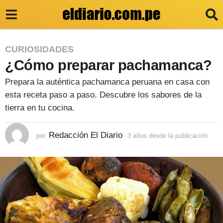
3
CURIOSIDADES
¿Cómo preparar pachamanca?
a
ñ
Prepara la auténtica pachamanca peruana en casa con
o
esta receta paso a paso. Descubre los sabores de la
s
tierra en tu cocina.
d
Redacción El Diario
por
3 años desde la publicación
3
e
a
s
ñ
o
d
s
e
d
e
l
s
d
a
e