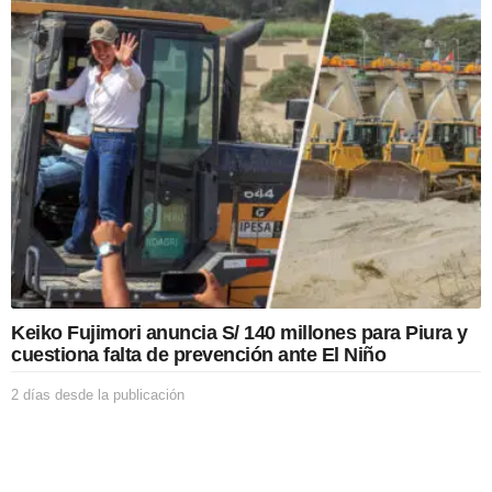
a
s
d
e
s
d
e
l
a
p
u
b
l
i
c
a
Keiko Fujimori anuncia S/ 140 millones para Piura y
c
cuestiona falta de prevención ante El Niño
i
ó
2 días desde la publicación
2
n
d
í
a
s