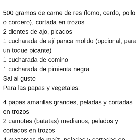
s
500 gramos de carne de res (lomo, cerdo, pollo
d
o cordero), cortada en trozos
e
2 dientes de ajo, picados
s
1 cucharada de ají panca molido (opcional, para
d
un toque picante)
e
1 cucharada de comino
l
1 cucharada de pimienta negra
a
Sal al gusto
p
Para las papas y vegetales:
u
b
4 papas amarillas grandes, peladas y cortadas
l
en trozos
i
2 camotes (batatas) medianos, pelados y
c
cortados en trozos
a
4 mazorcas de maíz, peladas y cortadas en