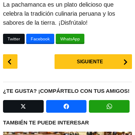
La pachamanca es un plato delicioso que
celebra la tradición culinaria peruana y los
sabores de la tierra. ¡Disfrútalo!
Twitter
Facebook
WhatsApp
P
SIGUIENTE
o
s
t
P
¿TE GUSTA? ¡COMPÁRTELO CON TUS AMIGOS!
a
g
i
n
TAMBIÉN TE PUEDE INTERESAR
a