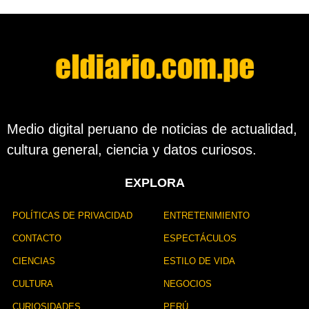
d
e
s
d
e
l
a
p
u
b
Medio digital peruano de noticias de actualidad,
l
cultura general, ciencia y datos curiosos.
i
c
a
EXPLORA
c
i
ó
POLÍTICAS DE PRIVACIDAD
ENTRETENIMIENTO
n
CONTACTO
ESPECTÁCULOS
CIENCIAS
ESTILO DE VIDA
CULTURA
NEGOCIOS
CURIOSIDADES
PERÚ