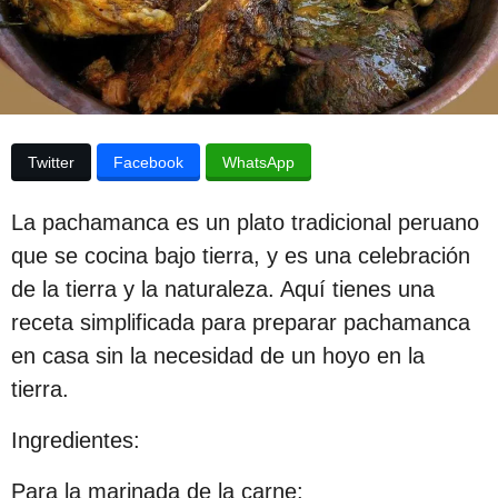
p
l
a
u
p
b
u
b
l
l
i
i
Twitter
Facebook
WhatsApp
c
c
a
c
a
La pachamanca es un plato tradicional peruano
i
c
ó
que se cocina bajo tierra, y es una celebración
n
i
de la tierra y la naturaleza. Aquí tienes una
ó
receta simplificada para preparar pachamanca
n
en casa sin la necesidad de un hoyo en la
3
tierra.
a
Ingredientes:
ñ
o
Para la marinada de la carne: