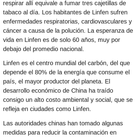
respirar allí equivale a fumar tres cajetillas de
s
tabaco al día. Los habitantes de Linfen sufren
d
enfermedades respiratorias, cardiovasculares y
e
cáncer a causa de la polución. La esperanza de
s
vida en Linfen es de solo 60 años, muy por
d
debajo del promedio nacional.
e
l
Linfen es el centro mundial del carbón, del que
a
depende el 80% de la energía que consume el
p
país, el mayor productor del planeta. El
u
desarrollo económico de China ha traído
b
consigo un alto costo ambiental y social, que se
l
refleja en ciudades como Linfen.
i
c
Las autoridades chinas han tomado algunas
a
medidas para reducir la contaminación en