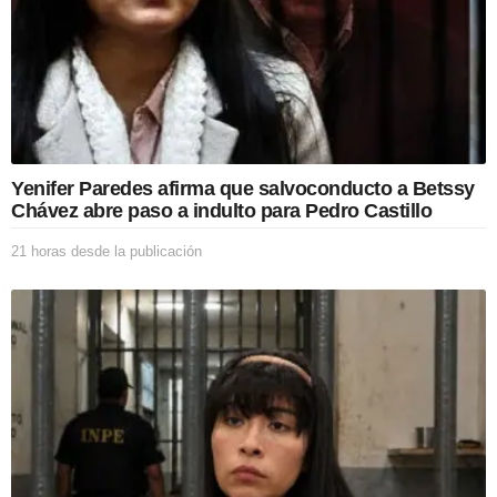
Yenifer Paredes afirma que salvoconducto a Betssy
Chávez abre paso a indulto para Pedro Castillo
21 horas desde la publicación
2
1
h
o
r
a
s
d
e
s
d
e