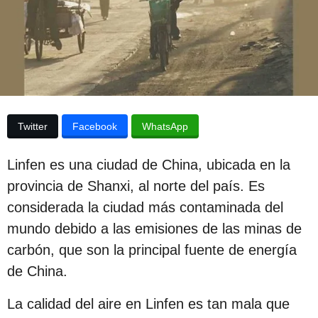
p
d
e
u
l
a
b
p
l
u
b
i
l
c
i
Twitter
Facebook
WhatsApp
c
a
a
c
c
Linfen es una ciudad de China, ubicada en la
i
i
ó
provincia de Shanxi, al norte del país. Es
n
ó
considerada la ciudad más contaminada del
n
mundo debido a las emisiones de las minas de
3
carbón, que son la principal fuente de energía
a
de China.
ñ
La calidad del aire en Linfen es tan mala que
o