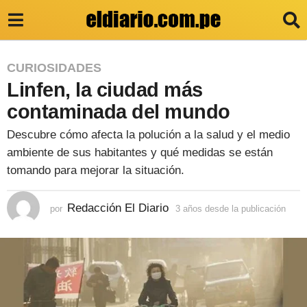
3
CURIOSIDADES
Linfen, la ciudad más
a
ñ
contaminada del mundo
o
Descubre cómo afecta la polución a la salud y el medio
s
ambiente de sus habitantes y qué medidas se están
d
tomando para mejorar la situación.
e
Redacción El Diario
por
3 años desde la publicación
3
s
a
d
ñ
o
e
s
l
d
e
a
s