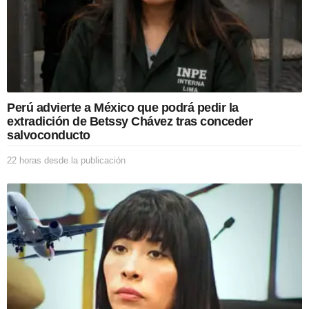
l
a
p
u
b
l
i
c
Perú advierte a México que podrá pedir la
a
extradición de Betssy Chávez tras conceder
c
salvoconducto
i
ó
22 horas desde la publicación
2
n
2
h
o
r
a
s
d
e
s
d
e