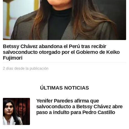
l
a
p
u
b
l
i
c
Betssy Chávez abandona el Perú tras recibir
a
salvoconducto otorgado por el Gobierno de Keiko
c
Fujimori
i
ó
2 días desde la publicación
2
n
d
í
a
ÚLTIMAS NOTICIAS
s
d
Yenifer Paredes afirma que
e
salvoconducto a Betssy Chávez abre
s
paso a indulto para Pedro Castillo
d
e
l
a