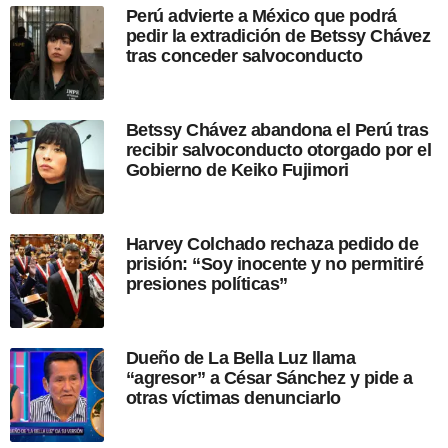
Perú advierte a México que podrá
p
pedir la extradición de Betssy Chávez
u
tras conceder salvoconducto
b
l
i
c
Betssy Chávez abandona el Perú tras
a
recibir salvoconducto otorgado por el
c
Gobierno de Keiko Fujimori
i
ó
n
Harvey Colchado rechaza pedido de
prisión: “Soy inocente y no permitiré
presiones políticas”
Dueño de La Bella Luz llama
“agresor” a César Sánchez y pide a
otras víctimas denunciarlo