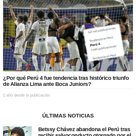
ñ
n
o
d
e
s
d
e
l
a
p
u
b
l
i
¿Por qué Perú 4 fue tendencia tras histórico triunfo
c
de Alianza Lima ante Boca Juniors?
a
c
1 año desde la publicación
1
i
a
ó
ñ
n
o
ÚLTIMAS NOTICIAS
d
e
Betssy Chávez abandona el Perú tras
s
recibir salvoconducto otorgado por el
d