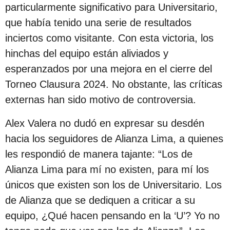
s
particularmente significativo para Universitario,
d
que había tenido una serie de resultados
e
inciertos como visitante. Con esta victoria, los
s
hinchas del equipo están aliviados y
d
esperanzados por una mejora en el cierre del
e
Torneo Clausura 2024. No obstante, las críticas
l
externas han sido motivo de controversia.
a
Alex Valera no dudó en expresar su desdén
p
hacia los seguidores de Alianza Lima, a quienes
u
les respondió de manera tajante: “Los de
b
Alianza Lima para mí no existen, para mí los
l
únicos que existen son los de Universitario. Los
i
de Alianza que se dediquen a criticar a su
c
equipo, ¿Qué hacen pensando en la ‘U’? Yo no
a