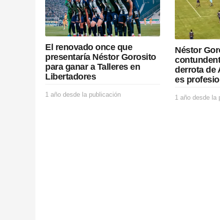
t
i
o
El renovado once que
Néstor Gor
n
presentaría Néstor Gorosito
contundent
para ganar a Talleres en
derrota de 
Libertadores
es profesio
1 año desde la publicación
1
1 año desde la 
a
ñ
o
d
e
s
d
e
l
a
p
u
b