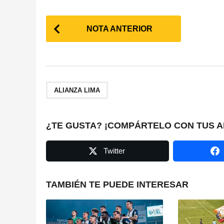
P
NOTA ANTERIOR
o
s
t
ALIANZA LIMA
P
a
¿TE GUSTA? ¡COMPÁRTELO CON TUS A
g
Twitter
i
n
TAMBIÉN TE PUEDE INTERESAR
a