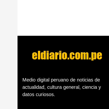
l
i
c
a
c
i
ó
n
Medio digital peruano de noticias de
actualidad, cultura general, ciencia y
datos curiosos.