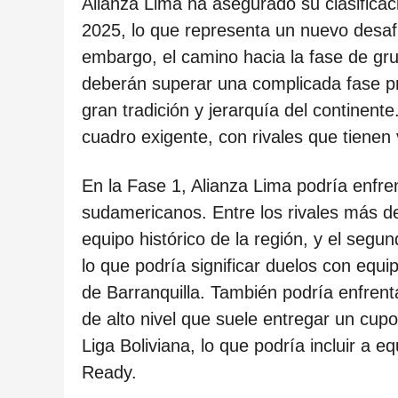
ñ
Alianza Lima ha asegurado su clasifica
o
2025, lo que representa un nuevo desafío
s
embargo, el camino hacia la fase de gru
d
deberán superar una complicada fase pr
e
gran tradición y jerarquía del continent
s
cuadro exigente, con rivales que tienen 
d
En la Fase 1, Alianza Lima podría enfre
e
sudamericanos. Entre los rivales más d
l
equipo histórico de la región, y el segu
a
lo que podría significar duelos con equi
p
de Barranquilla. También podría enfren
u
de alto nivel que suele entregar un cupo 
b
Liga Boliviana, lo que podría incluir a 
l
Ready.
i