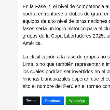
c
En la Fase 2, el nivel de competencia 
a
podría enfrentarse a clubes de gran ren
c
equipos de alto nivel de otras nacione
i
fases sería un logro histórico para el cl
ó
grupos de la Copa Libertadores 2025, u
n
América.
La clasificación a la fase de grupos no s
Lima, sino que también representaría i
los cuales podrían ser invertidos en el p
hinchas blanquiazules esperan que el eq
alto el nombre del Perú en el torneo co
Twitter
Facebook
WhatsApp