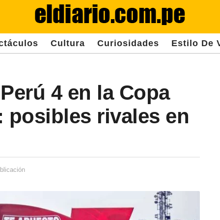
ctáculos
Cultura
Curiosidades
Estilo De 
 Perú 4 en la Copa
 posibles rivales en
blicación
2
a
ñ
o
s
d