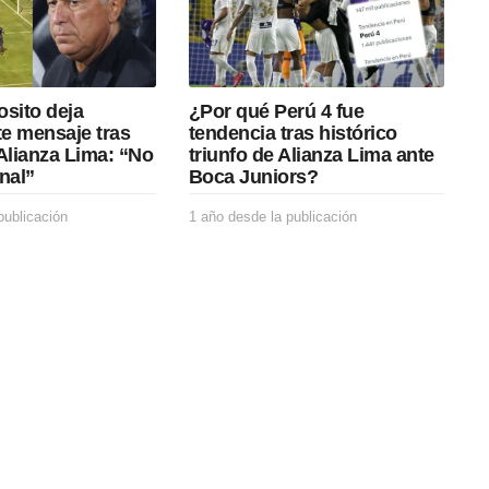
osito deja
¿Por qué Perú 4 fue
e mensaje tras
tendencia tras histórico
Alianza Lima: “No
triunfo de Alianza Lima ante
nal”
Boca Juniors?
publicación
1
1 año desde la publicación
1
a
a
ñ
ñ
o
o
d
d
e
e
s
s
d
d
e
e
l
l
a
a
p
p
u
u
b
b