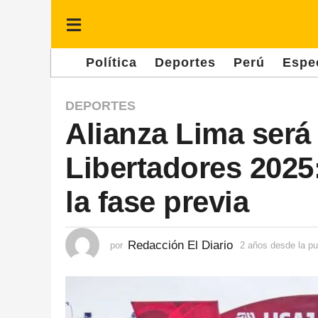
Política
Deportes
Perú
Espe
2
DEPORTES
Alianza Lima será
a
ñ
Libertadores 2025:
o
s
la fase previa
d
e
Redacción El Diario
por
2 años desde la pu
s
d
e