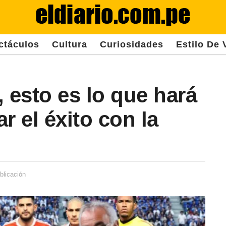
ctáculos
Cultura
Curiosidades
Estilo De 
esto es lo que hará
r el éxito con la
blicación
3
a
ñ
o
s
d