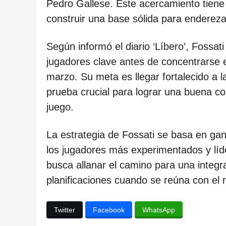
c
Pedro Gallese. Este acercamiento tiene 
a
construir una base sólida para enderezar
c
Según informó el diario ‘Líbero’, Fossa
i
jugadores clave antes de concentrarse
ó
marzo. Su meta es llegar fortalecido a
n
prueba crucial para lograr una buena con
juego.
La estrategia de Fossati se basa en ga
los jugadores más experimentados y líd
busca allanar el camino para una integra
planificaciones cuando se reúna con el r
Twitter
Facebook
WhatsApp