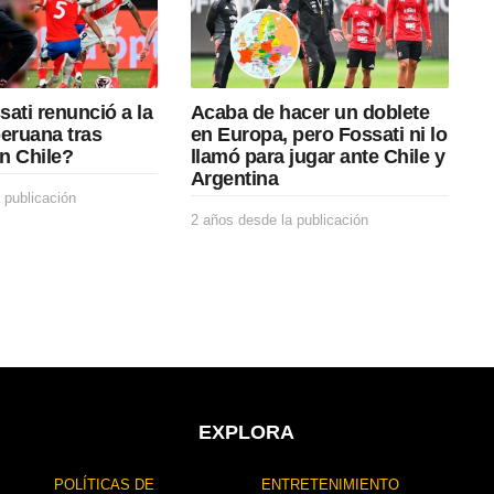
ati renunció a la
Acaba de hacer un doblete
peruana tras
en Europa, pero Fossati ni lo
n Chile?
llamó para jugar ante Chile y
Argentina
 publicación
2
a
2 años desde la publicación
2
ñ
a
o
ñ
s
o
d
s
e
d
s
e
d
s
e
d
l
e
a
l
EXPLORA
p
a
u
p
POLÍTICAS DE
ENTRETENIMIENTO
b
u