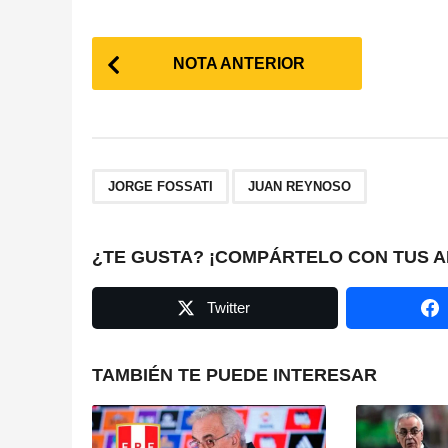
P
NOTA ANTERIOR
o
s
t
,
JORGE FOSSATI
JUAN REYNOSO
P
a
¿TE GUSTA? ¡COMPÁRTELO CON TUS A
g
Twitter
i
n
TAMBIÉN TE PUEDE INTERESAR
a