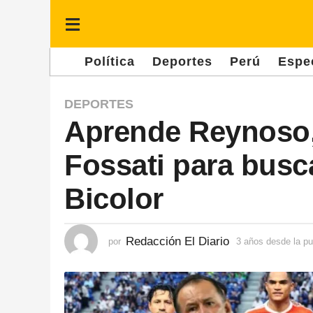
Política
Deportes
Perú
Espe
3
DEPORTES
Aprende Reynoso, 
a
ñ
Fossati para busca
o
s
Bicolor
d
e
Redacción El Diario
por
3 años desde la pu
s
d
e