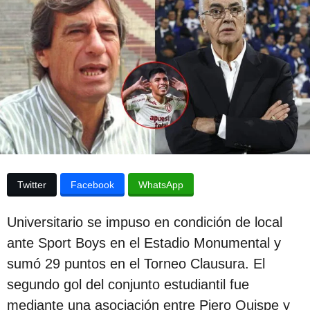
p
d
e
u
s
b
d
e
l
l
i
a
p
c
u
b
a
l
c
i
c
i
a
Twitter
Facebook
WhatsApp
ó
c
i
n
Universitario se impuso en condición de local
ó
3
n
ante Sport Boys en el Estadio Monumental y
a
sumó 29 puntos en el Torneo Clausura. El
ñ
segundo gol del conjunto estudiantil fue
o
mediante una asociación entre Piero Quispe y