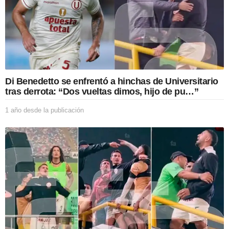
Di Benedetto se enfrentó a hinchas de Universitario
tras derrota: “Dos vueltas dimos, hijo de pu…”
1 año desde la publicación
1
a
ñ
o
d
e
s
d
e
l
a
p
u