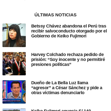
a
i
ñ
ó
o
n
ÚLTIMAS NOTICIAS
d
e
Betssy Chávez abandona el Perú tras
s
recibir salvoconducto otorgado por el
d
Gobierno de Keiko Fujimori
e
l
a
p
Harvey Colchado rechaza pedido de
u
prisión: “Soy inocente y no permitiré
b
presiones políticas”
l
i
c
a
Dueño de La Bella Luz llama
c
“agresor” a César Sánchez y pide a
i
otras víctimas denunciarlo
ó
n
Keiko Fujimori anuncia S/ 140