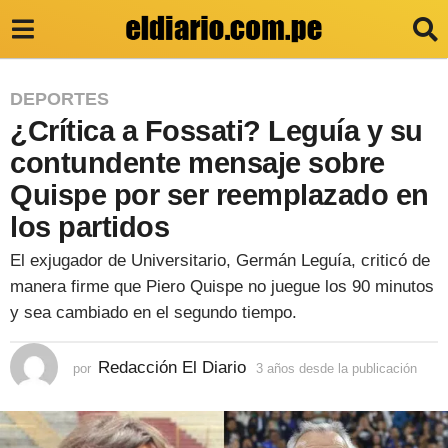
3
DEPORTES
¿Crítica a Fossati? Leguía y su
a
ñ
contundente mensaje sobre
o
Quispe por ser reemplazado en
s
los partidos
d
El exjugador de Universitario, Germán Leguía, criticó de
e
manera firme que Piero Quispe no juegue los 90 minutos
s
y sea cambiado en el segundo tiempo.
d
e
Redacción El Diario
por
3 años desde la publicación
3
a
l
ñ
a
o
s