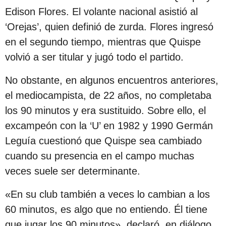
s
Edison Flores. El volante nacional asistió al
d
‘Orejas’, quien definió de zurda. Flores ingresó
e
en el segundo tiempo, mientras que Quispe
s
volvió a ser titular y jugó todo el partido.
d
No obstante, en algunos encuentros anteriores,
e
el mediocampista, de 22 años, no completaba
l
los 90 minutos y era sustituido. Sobre ello, el
a
excampeón con la ‘U’ en 1982 y 1990 Germán
p
Leguía cuestionó que Quispe sea cambiado
u
cuando su presencia en el campo muchas
b
veces suele ser determinante.
l
i
«En su club también a veces lo cambian a los
c
60 minutos, es algo que no entiendo. Él tiene
a
que jugar los 90 minutos», declaró, en diálogo