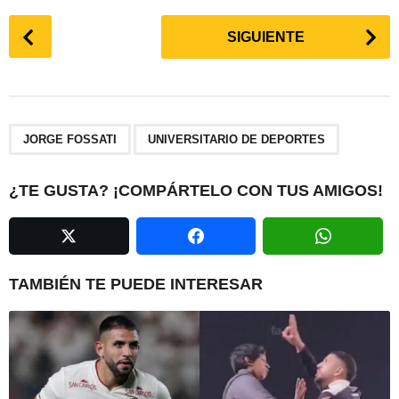
P
SIGUIENTE
o
s
t
P
,
a
JORGE FOSSATI
UNIVERSITARIO DE DEPORTES
g
i
¿TE GUSTA? ¡COMPÁRTELO CON TUS AMIGOS!
n
a
t
i
TAMBIÉN TE PUEDE INTERESAR
o
n