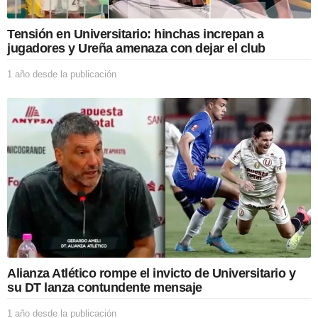
b
l
Tensión en Universitario: hinchas increpan a
i
jugadores y Ureña amenaza con dejar el club
c
a
1 año desde la publicación
1
c
a
i
ñ
ó
o
n
d
e
s
d
e
l
a
p
u
b
l
Alianza Atlético rompe el invicto de Universitario y
i
su DT lanza contundente mensaje
c
a
1 año desde la publicación
1
c