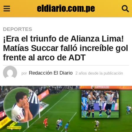
2
DEPORTES
¡Era el triunfo de Alianza Lima!
a
ñ
Matías Succar falló increíble gol
o
frente al arco de ADT
s
d
Redacción El Diario
por
2 años desde la publicación
2
a
e
ñ
s
o
s
d
d
e
e
s
l
d
e
a
l