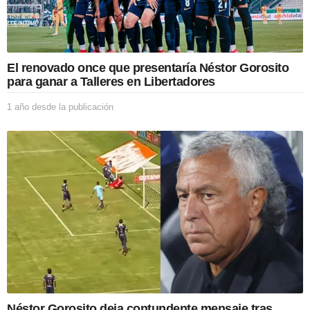
El renovado once que presentaría Néstor Gorosito
para ganar a Talleres en Libertadores
1 año desde la publicación
1
a
ñ
o
d
e
s
d
e
l
a
p
u
b
l
i
Néstor Gorosito deja contundente mensaje tras