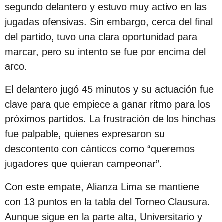
s
segundo delantero y estuvo muy activo en las
d
jugadas ofensivas. Sin embargo, cerca del final
e
del partido, tuvo una clara oportunidad para
s
marcar, pero su intento se fue por encima del
d
arco.
e
El delantero jugó 45 minutos y su actuación fue
l
clave para que empiece a ganar ritmo para los
a
próximos partidos. La frustración de los hinchas
p
fue palpable, quienes expresaron su
u
descontento con cánticos como “queremos
b
jugadores que quieran campeonar”.
l
i
Con este empate, Alianza Lima se mantiene
c
con 13 puntos en la tabla del Torneo Clausura.
a
Aunque sigue en la parte alta, Universitario y