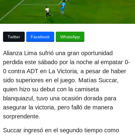
p
a
p
u
u
b
b
l
l
i
Twitter
Facebook
WhatsApp
c
i
a
c
c
Alianza Lima sufrió una gran oportunidad
i
a
ó
perdida este sábado por la noche al empatar 0-
c
n
0 contra ADT en La Victoria, a pesar de haber
i
sido superiores en el juego. Matías Succar,
ó
quien hizo su debut con la camiseta
n
blanquiazul, tuvo una ocasión dorada para
2
asegurar la victoria, pero falló de manera
a
sorprendente.
ñ
o
Succar ingresó en el segundo tiempo como