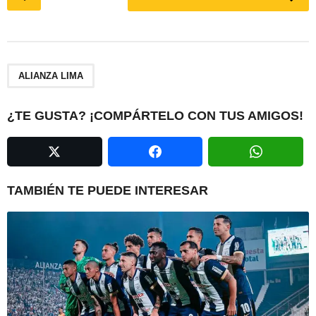
o
s
t
P
a
ALIANZA LIMA
g
i
¿TE GUSTA? ¡COMPÁRTELO CON TUS AMIGOS!
n
a
t
i
TAMBIÉN TE PUEDE INTERESAR
o
n