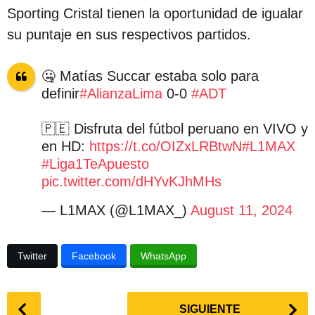
c
Sporting Cristal tienen la oportunidad de igualar
i
su puntaje en sus respectivos partidos.
ó
n
🤐 Matías Succar estaba solo para
definir
#AlianzaLima
0-0
#ADT
🇵🇪 Disfruta del fútbol peruano en VIVO y
en HD:
https://t.co/OIZxLRBtwN
#L1MAX
#Liga1TeApuesto
pic.twitter.com/dHYvKJhMHs
— L1MAX (@L1MAX_)
August 11, 2024
Twitter
Facebook
WhatsApp
P
SIGUIENTE