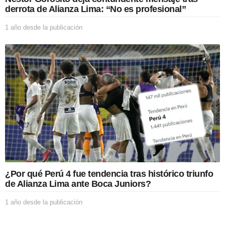
c
derrota de Alianza Lima: “No es profesional”
a
c
1 año desde la publicación
1
i
a
ó
ñ
n
o
d
e
s
d
e
l
a
p
u
b
l
i
¿Por qué Perú 4 fue tendencia tras histórico triunfo
c
de Alianza Lima ante Boca Juniors?
a
c
1 año desde la publicación
1
i
a
ó
ñ