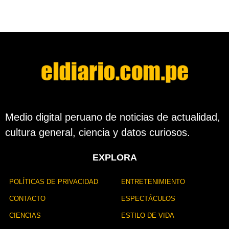
n
o
d
e
s
d
e
l
a
p
u
b
l
Medio digital peruano de noticias de actualidad,
i
cultura general, ciencia y datos curiosos.
c
a
c
EXPLORA
i
ó
n
POLÍTICAS DE PRIVACIDAD
ENTRETENIMIENTO
CONTACTO
ESPECTÁCULOS
CIENCIAS
ESTILO DE VIDA